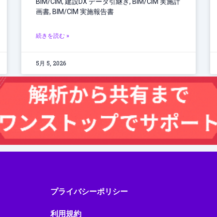
BIM/CIM, 建設DX データ引継ぎ, BIM/CIM 実施計
画書, BIM/CIM 実施報告書
続きを読む »
5月 5, 2026
ス
プライバシーポリシー
利用規約