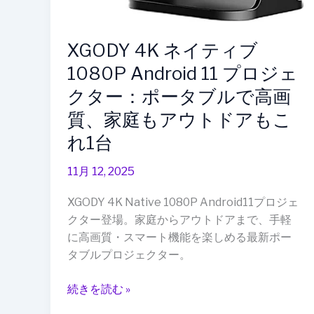
ェ
ク
XGODY 4K ネイティブ
タ
ー：
1080P Android 11 プロジェ
ポ
クター：ポータブルで高画
ー
質、家庭もアウトドアもこ
タ
ブ
れ1台
ル
11月 12, 2025
で
高
XGODY 4K Native 1080P Android11プロジェ
画
クター登場。家庭からアウトドアまで、手軽
質、
に高画質・スマート機能を楽しめる最新ポー
家
タブルプロジェクター。
庭
も
続きを読む »
ア
ウ