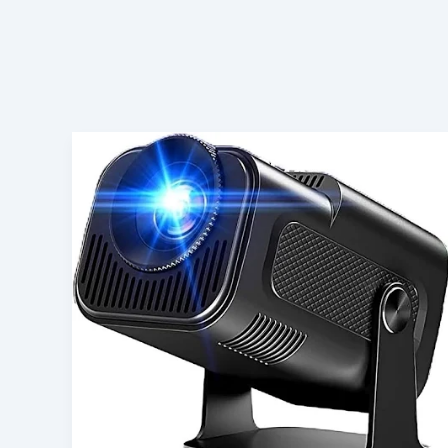
XGODY
4K
ネ
イ
テ
ィ
ブ
1080P
Android
11
プ
ロ
ジ