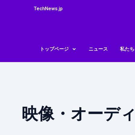
内
TechNews.jp
容
を
ス
キ
ッ
プ
トップページ
ニュース
私たち
映像・オーデ