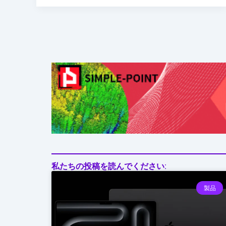
ト
ド
ア
も
こ
れ
1
台
私たちの投稿を読んでください:
製品