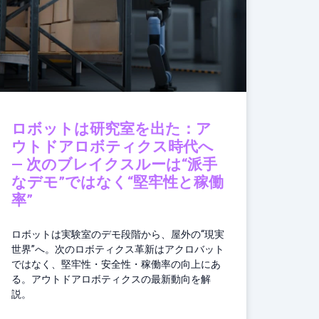
ロボットは研究室を出た：ア
ウトドアロボティクス時代へ
— 次のブレイクスルーは“派手
なデモ”ではなく“堅牢性と稼働
率”
ロボットは実験室のデモ段階から、屋外の“現実
世界”へ。次のロボティクス革新はアクロバット
ではなく、堅牢性・安全性・稼働率の向上にあ
る。アウトドアロボティクスの最新動向を解
説。