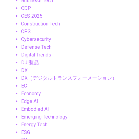
Business Tech
CDP
CES 2025
Construction Tech
CPS
Cybersecurity
Defense Tech
Digital Trends
DJI製品
DX
DX（デジタルトランスフォーメーション）
EC
Economy
Edge AI
Embodied AI
Emerging Technology
Energy Tech
ESG