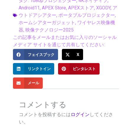
タグ:
1080pプロジェクター
,
4Kネイティブ
,
Android11
,
APEX Store
,
APEXストア
,
XGODY
,
ア
ウトドアシアター
,
ポータブルプロジェクター
,
ホームシアターガジェット
,
ワイヤレス映像機
器
,
映像テクノロジー2025
この記事をメールまたはお気に入りのソーシャル
メディア サイトを通じて共有してください:
フェイスブック
X
リンクトイン
ピンタレスト
メール
コメントする
コメントを投稿するには
ログイン
してくださ
い。