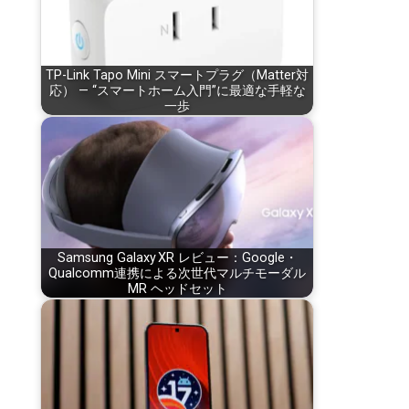
TP-Link Tapo Mini スマートプラグ（Matter対
応） — “スマートホーム入門”に最適な手軽な
一歩
Samsung Galaxy XR レビュー：Google・
Qualcomm連携による次世代マルチモーダル
MR ヘッドセット