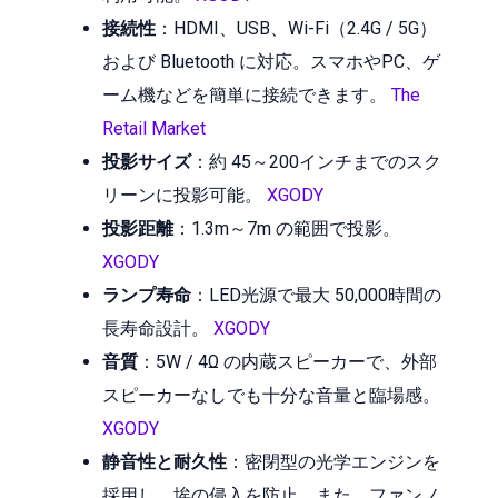
接続性
：HDMI、USB、Wi-Fi（2.4G / 5G）
および Bluetooth に対応。スマホやPC、ゲ
ーム機などを簡単に接続できます。
The
Retail Market
投影サイズ
：約 45～200インチまでのスク
リーンに投影可能。
XGODY
投影距離
：1.3m～7m の範囲で投影。
XGODY
ランプ寿命
：LED光源で最大 50,000時間の
長寿命設計。
XGODY
音質
：5W / 4Ω の内蔵スピーカーで、外部
スピーカーなしでも十分な音量と臨場感。
XGODY
静音性と耐久性
：密閉型の光学エンジンを
採用し、埃の侵入を防止。また、ファンノ