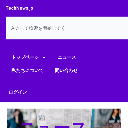
内
TechNews.jp
容
を
検
ス
索
キ
ッ
プ
トップページ
ニュース
私たちについて
問い合わせ
ログイン