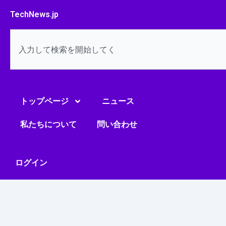
内
TechNews.jp
容
を
検
ス
索
キ
ッ
プ
トップページ
ニュース
私たちについて
問い合わせ
ログイン