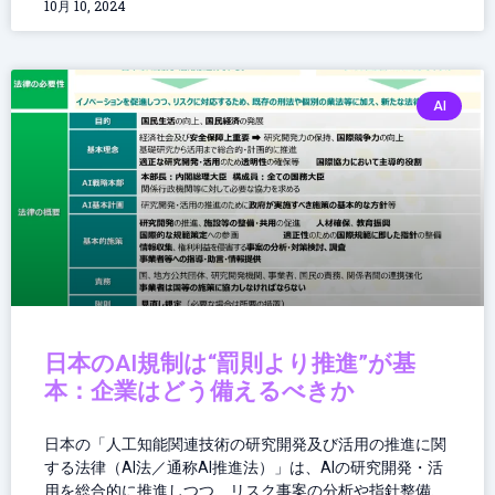
10月 10, 2024
AI
日本のAI規制は“罰則より推進”が基
本：企業はどう備えるべきか
日本の「人工知能関連技術の研究開発及び活用の推進に関
する法律（AI法／通称AI推進法）」は、AIの研究開発・活
用を総合的に推進しつつ、リスク事案の分析や指針整備、