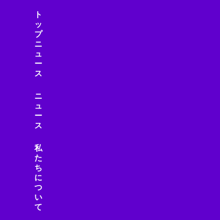
ト
ッ
プ
ニ
ュ
ー
ス
ニ
ュ
ー
ス
私
た
ち
に
つ
い
て