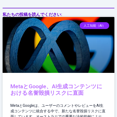
を
通
私たちの投稿を読んでください:
わ
せ
人工知能（AI）
る
次
世
代
パ
ー
ト
ナ
ー
MetaとGoogle、AI生成コンテンツに
おける名誉毀損リスクに直面
MetaとGoogleは、ユーザーのコメントやレビューをAI生
成コンテンツに統合する中で、新たな名誉毀損リスクに直
面しています。オーストラリアの重要な法的前例により、