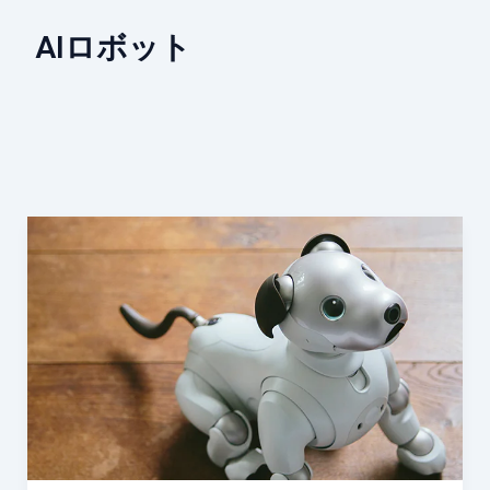
AIロボット
Sony
AIBO
Neo：
感
情
認
識
と
ク
ラ