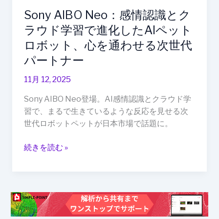
ウ
Sony AIBO Neo：感情認識とク
ド
ラウド学習で進化したAIペット
学
習
ロボット、心を通わせる次世代
で
パートナー
進
化
11月 12, 2025
し
Sony AIBO Neo登場。AI感情認識とクラウド学
た
習で、まるで生きているような反応を見せる次
AI
世代ロボットペットが日本市場で話題に。
ペ
ッ
続きを読む »
ト
ロ
ボ
ッ
ト、
心