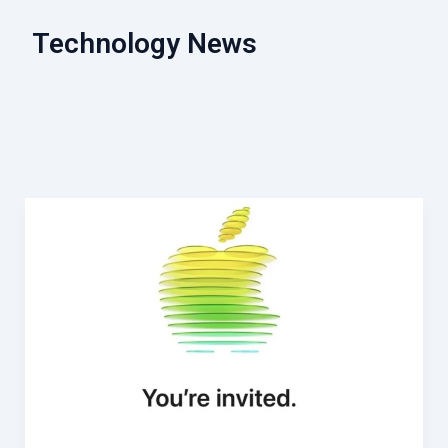
Technology News
2026
年
の
Apple
製
品
ラ
イ
ン
ア