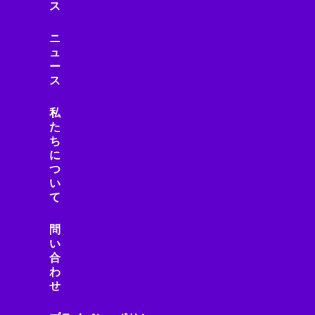
ス
ニ
ュ
ー
ス
私
た
ち
に
つ
い
て
問
い
合
わ
せ