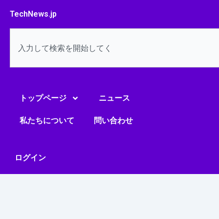
内
TechNews.jp
容
を
検
ス
索
キ
ッ
プ
トップページ
ニュース
私たちについて
問い合わせ
ログイン