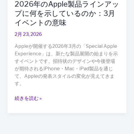
2026年のApple製品ラインアッ
ッ
プ
プに何を示しているのか：3月
に
イベントの意味
何
を
2月 23, 2026
示
Appleが開催する2026年3月の「Special Apple
し
Experience」は、新たな製品展開の始まりを示
て
すイベントです。招待状のデザインや今後登場
い
が期待されるiPhone・Mac・iPad製品を通じ
る
て、Appleの発表スタイルの変化が見えてきま
の
す。
か：
3
続きを読む »
月
イ
ベ
ン
ト