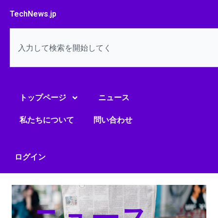
内
TechNews.jp
容
を
検
ス
索
キ
ッ
プ
トップページ
ニュース
私たちについて
問い合わせ
ログイン