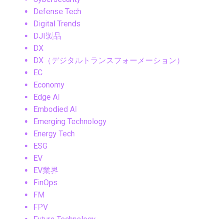
Defense Tech
Digital Trends
DJI製品
DX
DX（デジタルトランスフォーメーション）
EC
Economy
Edge AI
Embodied AI
Emerging Technology
Energy Tech
ESG
EV
EV業界
FinOps
FM
FPV