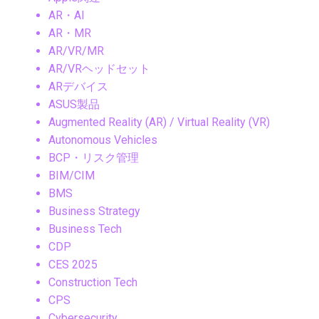
AR・AI
AR・MR
AR/VR/MR
AR/VRヘッドセット
ARデバイス
ASUS製品
Augmented Reality (AR) / Virtual Reality (VR)
Autonomous Vehicles
BCP・リスク管理
BIM/CIM
BMS
Business Strategy
Business Tech
CDP
CES 2025
Construction Tech
CPS
Cybersecurity