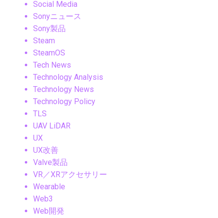
Social Media
Sonyニュース
Sony製品
Steam
SteamOS
Tech News
Technology Analysis
Technology News
Technology Policy
TLS
UAV LiDAR
UX
UX改善
Valve製品
VR／XRアクセサリー
Wearable
Web3
Web開発