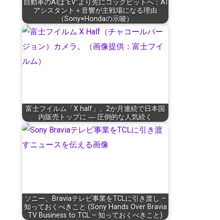
自動車のAIは“EV”より先にコックピットへ：AI
アシスタント＋音響が主戦場になる理由
（Sony×Hondaの示唆）
富士フイルム「X half」、2か月連続で日本国
内販売トップに ― 圧倒的な人気続く
ソニー、Braviaテレビ事業をTCLに引き渡し –
知っておくべきこと (Sony Hands Over Bravia
TV Business to TCL – 知っておくべきこと)