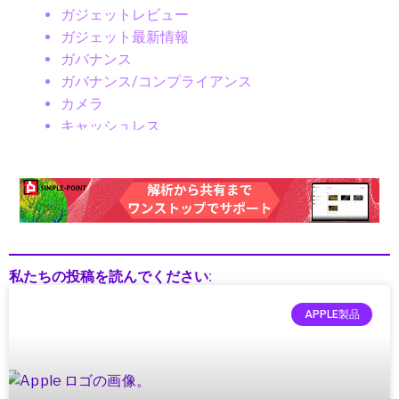
ガジェットレビュー
ガジェット最新情報
ガバナンス
ガバナンス/コンプライアンス
カメラ
キャッシュレス
クラウド／データセンター
クラウドコンピューティング
クラウドテクノロジー
クリーンエネルギー
クリーンテック
クリエイター
私たちの投稿を読んでください:
クリエイティブツール
グローバルIT動向
APPLE製品
グローバルガバナンス
グローバルテック
グローバルニュース
グローバルビジネス