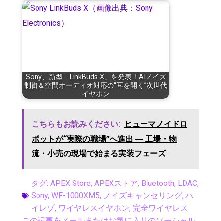
Sony、新型「LinkBuds X」を発表！AIノイズ
制御＆空間オーディオ対応の“耳を開く”次世代
イヤホン
こちらもお読みください:
ヒューマノイドロ
ボットが“実際の職場”へ進出 ― 工場・物
流・小売の現場で始まる実装フェーズ
タグ:
APEX Store
,
APEXストア
,
Bluetooth
,
LDAC
,
Sony
,
WF-1000XM5
,
ノイズキャンセリング
,
ハ
イレゾ
,
ワイヤレスイヤホン
,
完全ワイヤレス
この記事をメールまたはお気に入りのソーシャル