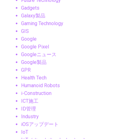
Future Technology
Gadgets
Galaxy製品
Gaming Technology
GIS
Google
Google Pixel
Googleニュース
Google製品
GPR
Health Tech
Humanoid Robots
i-Construction
ICT施工
ID管理
Industry
iOSアップデート
IoT