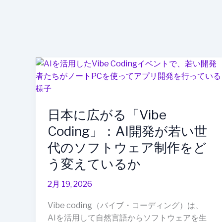
日
本
に
広
日本に広がる「Vibe
が
る
Coding」：AI開発が若い世
「Vibe
代のソフトウェア制作をど
Coding」：
う変えているか
AI
開
2月 19, 2026
発
が
Vibe coding（バイブ・コーディング）は、
若
AIを活用して自然言語からソフトウェアを生