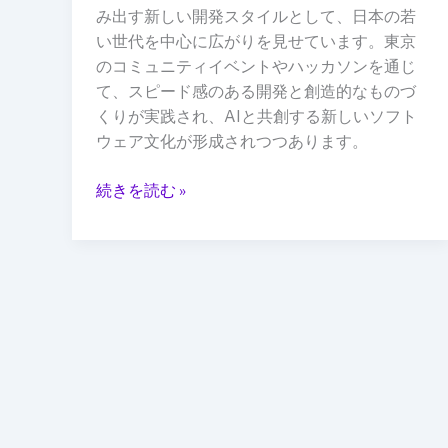
い
み出す新しい開発スタイルとして、日本の若
世
い世代を中心に広がりを見せています。東京
代
のコミュニティイベントやハッカソンを通じ
の
て、スピード感のある開発と創造的なものづ
ソ
くりが実践され、AIと共創する新しいソフト
フ
ウェア文化が形成されつつあります。
ト
ウ
続きを読む »
ェ
ア
制
作
を
ど
う
変
え
て