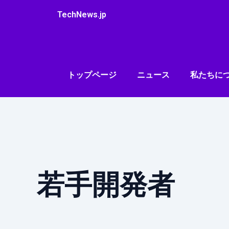
内
TechNews.jp
容
を
ス
キ
ッ
トップページ
ニュース
私たちに
プ
若手開発者