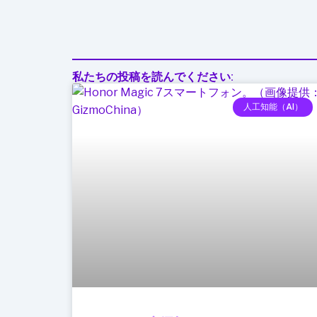
い
る
か
私たちの投稿を読んでください:
人工知能（AI）