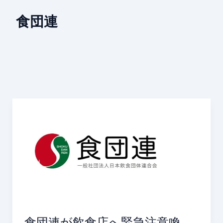
食団連
食
団
連
が
飲
食
店
へ
緊
急
食団連が飲食店へ緊急注意喚