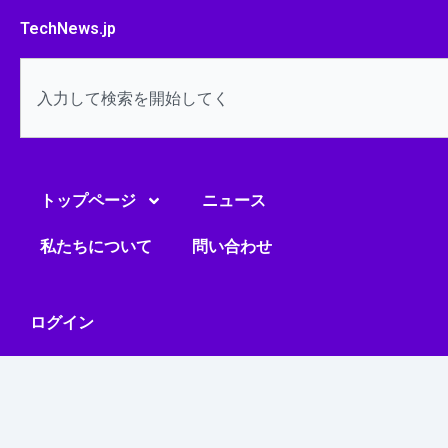
内
TechNews.jp
容
を
検
ス
索
キ
ッ
プ
トップページ
ニュース
私たちについて
問い合わせ
ログイン