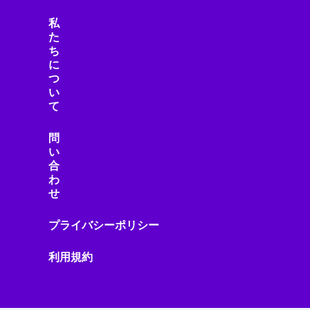
私
た
ち
に
つ
い
て
問
い
合
わ
せ
プライバシーポリシー
利用規約