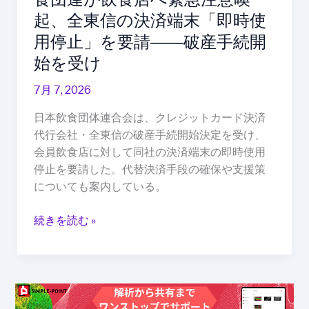
注
起、全東信の決済端末「即時使
意
用停止」を要請――破産手続開
喚
始を受け
起、
全
7月 7, 2026
東
信
日本飲食団体連合会は、クレジットカード決済
の
代行会社・全東信の破産手続開始決定を受け、
決
会員飲食店に対して同社の決済端末の即時使用
済
停止を要請した。代替決済手段の確保や支援策
端
についても案内している。
末
「即
続きを読む »
時
使
用
停
止」