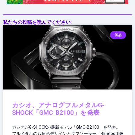
を
要
請
私たちの投稿を読んでください:
――
破
製品
産
手
続
開
始
を
受
け
カシオ、アナログフルメタルG-
SHOCK「GMC-B2100」を発表
カシオがG-SHOCKの最新モデル「GMC-B2100」を発表。
フルメタルの八角形デザインとタフソーラー、Bluetooth®