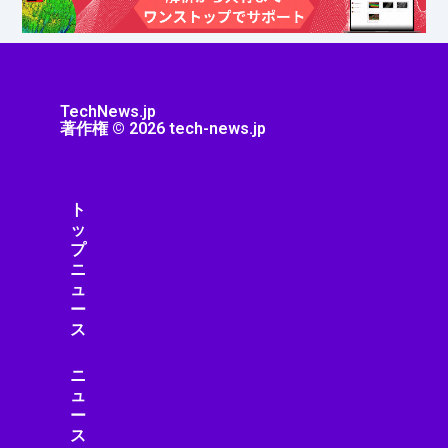
TechNews.jp
著作権 © 2026 tech-news.jp
ト
ッ
プ
ニ
ュ
ー
ス
ニ
ュ
ー
ス