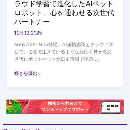
ラウド学習で進化したAIペット
学
習
ロボット、心を通わせる次世代
で
パートナー
進
化
11月 12, 2025
し
Sony AIBO Neo登場。AI感情認識とクラウド学
た
習で、まるで生きているような反応を見せる次
AI
世代ロボットペットが日本市場で話題に。
ペ
ッ
続きを読む »
ト
ロ
ボ
ッ
ト、
心
を
通