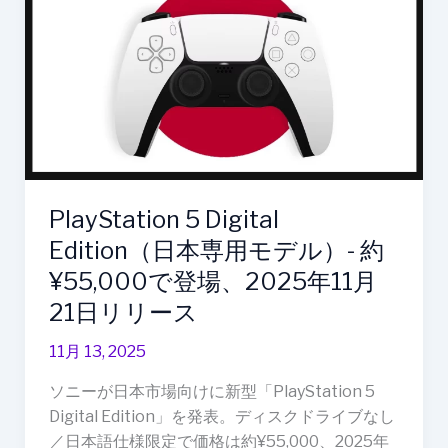
ー
Digital
イ
Edition（日
ヤ
本
ホ
専
ン
用
モ
デ
ル）-
PlayStation 5 Digital
約
¥55,000
Edition（日本専用モデル）- 約
で
¥55,000で登場、2025年11月
登
21日リリース
場、
2025
11月 13, 2025
年
ソニーが日本市場向けに新型「PlayStation 5
11
Digital Edition」を発表。ディスクドライブなし
月
／日本語仕様限定で価格は約¥55,000、2025年
21