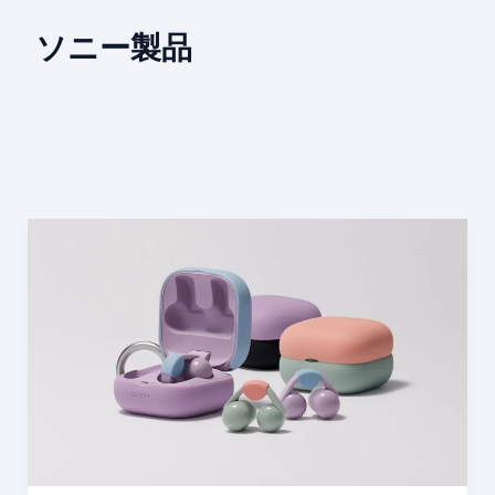
ソニー製品
ソ
ニ
ー、
SONY
LinkBuds
Clip
を
発
表
―