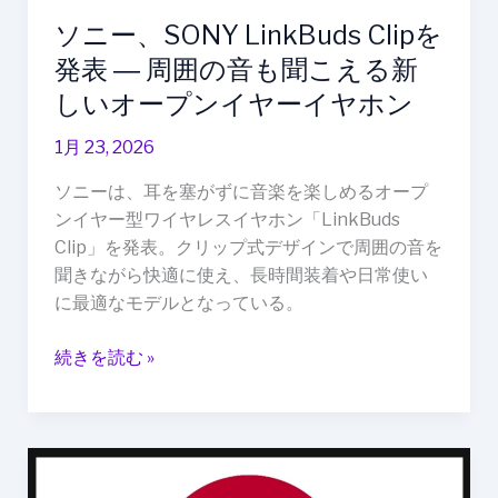
周
ソニー、SONY LinkBuds Clipを
囲
発表 ― 周囲の音も聞こえる新
の
音
しいオープンイヤーイヤホン
も
1月 23, 2026
聞
こ
ソニーは、耳を塞がずに音楽を楽しめるオープ
え
ンイヤー型ワイヤレスイヤホン「LinkBuds
る
Clip」を発表。クリップ式デザインで周囲の音を
新
聞きながら快適に使え、長時間装着や日常使い
し
に最適なモデルとなっている。
い
オ
続きを読む »
ー
プ
ン
イ
PlayStation
ヤ
5