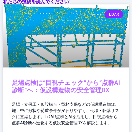
私たちの投稿を読んでください:
わ
せ
LIDAR
る
次
世
代
パ
ー
ト
ナ
ー
足場点検は“目視チェック”から“点群AI
診断”へ：仮設構造物の安全管理DX
足場・支保工・仮設構台・型枠支保などの仮設構造物は、
施工中に形状や荷重条件が変わりやすく、倒壊・転落リス
クに直結します。LiDAR点群とAIを活用し、目視点検から
点群AI診断へ進化する仮設安全管理DXを解説します。