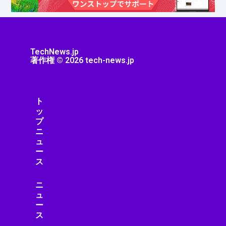
TechNews.jp
著作権 © 2026 tech-news.jp
ト
ッ
プ
ニ
ュ
ー
ス
ニ
ュ
ー
ス