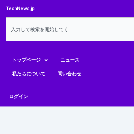
内
TechNews.jp
容
を
検
ス
索
キ
ッ
プ
トップページ
ニュース
私たちについて
問い合わせ
ログイン