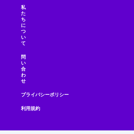
私
た
ち
に
つ
い
て
問
い
合
わ
せ
プライバシーポリシー
利用規約