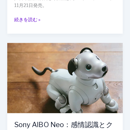
11月21日発売。
日
リ
続きを読む »
リ
ー
ス
Sony
AIBO
Neo：
感
情
認
識
と
ク
ラ
ウ
Sony AIBO Neo：感情認識とク
ド