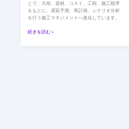
とで、天候、資材、コスト、工程、施工順序
BIM
をもとに、遅延予測、再計画、シナリオ分析
が
を行う施工マネジメントへ進化しています。
変
え
続きを読む »
る
施
工
マ
ネ
ジ
メ
ン
ト