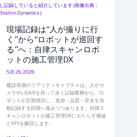
ル
は“人
ロ
が
ボ
撮
ッ
現場記録は“人が撮りに行
り
ト
に
く”から“ロボットが巡回す
が
行
る”へ：自律スキャンロボ
変
く”か
え
ットの施工管理DX
ら“ロ
る
ボ
5月 26, 2026
品
ッ
質
ト
建設現場のリアリティキャプチャは、人がカ
管
が
メラやLiDARを持って歩く記録業務から、ロ
理
巡
ボットが定期巡回し、進捗・品質・安全を自
回
動記録する段階へ進みつつあります。自律ス
す
キャンロボットが施工管理DXにもたらす価値
る”へ：
とKPIを解説します。
自
律