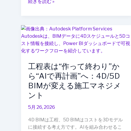
続きを読む »
載
ロ
ボ
ッ
工
ト
程
が
表
変
は“作
え
っ
る
工程表は“作って終わり”か
て
躯
終
ら“AIで再計画”へ：4D/5D
体
わ
BIMが変える施工マネジメ
工
り”か
事
ント
ら“AI
で
5月 26, 2026
再
計
4D BIMは工程、5D BIMはコストを3Dモデル
画”へ：
に接続する考え方です。AIを組み合わせるこ
4D/5D