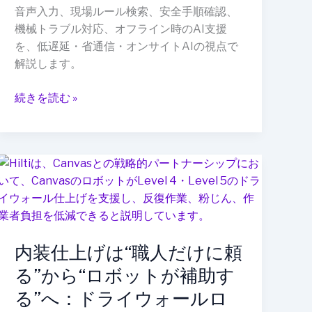
動
音声入力、現場ルール検索、安全手順確認、
か
機械トラブル対応、オフライン時のAI支援
な
を、低遅延・省通信・オンサイトAIの視点で
い：
解説します。
現
場
続きを読む »
で
使
う
Small
内
Language
装
Model
仕
の
上
可
げ
能
内装仕上げは“職人だけに頼
は“職
性
人
る”から“ロボットが補助す
だ
る”へ：ドライウォールロ
け