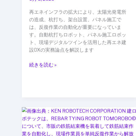
ス
は“人
ク
海
再エネインフラの拡大により、太陽光発電所
管
戦
の造成、杭打ち、架台設置、パネル施工で
理
術”か
は、反復作業の自動化が重要になっていま
ら“ロ
す。自動杭打ちロボット、パネル施工ロボッ
ボ
ト、現場デジタルツインを活用した再エネ建
ッ
設DXの実務論点を解説します
ト
化”へ：
続きを読む »
再
エ
ネ
建
設
DX
鉄
の
筋
次
結
の
束