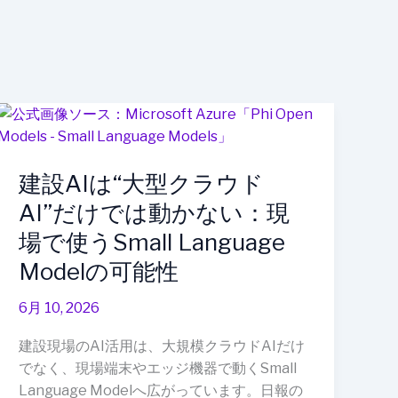
建
設
AI
建設AIは“大型クラウド
は“大
型
AI”だけでは動かない：現
ク
場で使うSmall Language
ラ
Modelの可能性
ウ
ド
6月 10, 2026
AI”だ
け
建設現場のAI活用は、大規模クラウドAIだけ
で
でなく、現場端末やエッジ機器で動くSmall
は
Language Modelへ広がっています。日報の