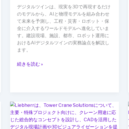
接
デジタルツインは、現実を3Dで再現するだけ
続
のモデルから、AIと物理モデルを組み合わせ
パ
て未来を予測し、工程・災害・ロボット・保
イ
全に介入するワールドモデルへ進化していま
プ
す。建設現場、施設、都市、ロボット運用に
ラ
おけるAIデジタルツインの実務論点を解説し
イ
ます。
ン”へ：
ZeroConf
続きを読む »
AI
が
変
え
る
現
タ
場
ワ
デ
ー
ー
ク