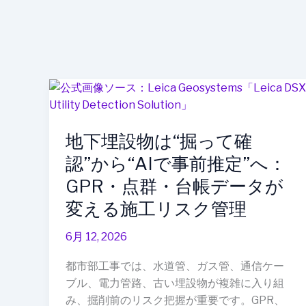
地
下
埋
地下埋設物は“掘って確
設
物
認”から“AIで事前推定”へ：
は“掘
GPR・点群・台帳データが
っ
変える施工リスク管理
て
確
6月 12, 2026
認”か
ら“AI
都市部工事では、水道管、ガス管、通信ケー
で
ブル、電力管路、古い埋設物が複雑に入り組
事
み、掘削前のリスク把握が重要です。GPR、