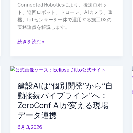
る
Connected Roboticsにより、搬送ロボッ
現
ト、巡回ロボット、ドローン、AIカメラ、重
場”へ：
機、IoTセンサーを一体で運用する施工DXの
Connected
実務論点を解説します。
Robotics
が
続きを読む »
変
え
る
施
建
工
設
DX
建設AIは“個別開発”から“自
AI
は“個
動接続パイプライン”へ：
別
ZeroConf AIが変える現場
開
データ連携
発”か
ら“自
6月 3, 2026
動