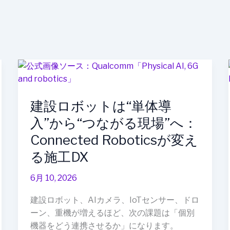
建
設
ロ
建設ロボットは“単体導
ボ
ッ
入”から“つながる現場”へ：
ト
Connected Roboticsが変え
は“単
る施工DX
体
導
6月 10, 2026
入”か
ら“つ
建設ロボット、AIカメラ、IoTセンサー、ドロ
な
ーン、重機が増えるほど、次の課題は「個別
が
機器をどう連携させるか」になります。