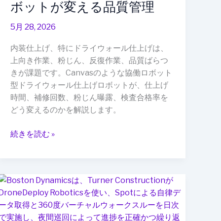
ボットが変える品質管理
に
頼
5月 28, 2026
る”か
ら“ロ
内装仕上げ、特にドライウォール仕上げは、
ボ
上向き作業、粉じん、反復作業、品質ばらつ
ッ
きが課題です。Canvasのような協働ロボット
ト
型ドライウォール仕上げロボットが、仕上げ
が
時間、補修回数、粉じん曝露、検査合格率を
補
どう変えるのかを解説します。
助
す
続きを読む »
る”へ：
ド
ラ
イ
現
ウ
場
ォ
記
ー
録