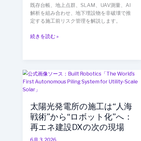
前
既存台帳、地上点群、SLAM、UAV測量、AI
推
解析を組み合わせ、地下埋設物を非破壊で推
定”へ：
定する施工前リスク管理を解説します。
GPR・
点
続きを読む »
群・
台
帳
デ
ー
太
タ
陽
が
光
変
発
え
太陽光発電所の施工は“人海
電
る
所
戦術”から“ロボット化”へ：
施
の
再エネ建設DXの次の現場
工
施
リ
工
6月 3, 2026