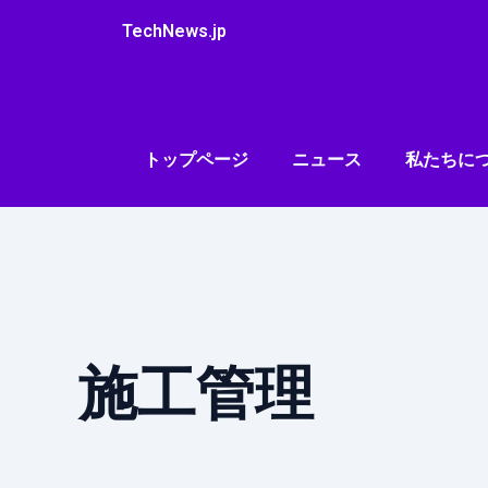
内
TechNews.jp
容
を
ス
キ
ッ
トップページ
ニュース
私たちに
プ
施工管理