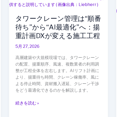
タ
レ
連
ー
携
タワークレーン管理は“順番
ン
管
待ち”から“AI最適化”へ：揚
理
重計画DXが変える施工工程
は“順
番
5月 27, 2026
待
ち”か
高層建築や大規模現場では、タワークレーン
ら“AI
の配置、揚重順序、風速、複数業者の利用調
最
整が工程全体を左右します。AIリフト計画に
適
より、揚重待ち時間、クレーン稼働率、風に
化”へ：
よる停止時間、資材搬入遅延、クレーン干渉
揚
をどう最適化できるのかを解説します。
重
計
続きを読む »
画
DX