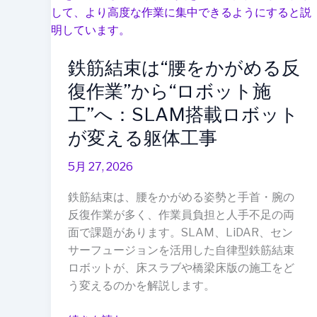
現
は“腰
場
を
か
鉄筋結束は“腰をかがめる反
が
め
復作業”から“ロボット施
る
工”へ：SLAM搭載ロボット
反
が変える躯体工事
復
作
5月 27, 2026
業”か
ら“ロ
鉄筋結束は、腰をかがめる姿勢と手首・腕の
ボ
反復作業が多く、作業員負担と人手不足の両
ッ
面で課題があります。SLAM、LiDAR、セン
ト
サーフュージョンを活用した自律型鉄筋結束
施
ロボットが、床スラブや橋梁床版の施工をど
工”へ：
う変えるのかを解説します。
SLAM
搭