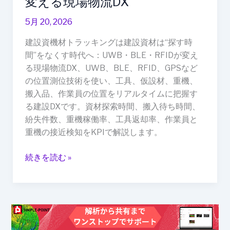
変える現場物流DX
す
時
5月 20, 2026
代
建設資機材トラッキングは建設資材は“探す時
へ：
間”をなくす時代へ：UWB・BLE・RFIDが変え
UWB・
る現場物流DX、UWB、BLE、RFID、GPSなど
BLE・
の位置測位技術を使い、工具、仮設材、重機、
RFID
搬入品、作業員の位置をリアルタイムに把握す
が
る建設DXです。資材探索時間、搬入待ち時間、
変
紛失件数、重機稼働率、工具返却率、作業員と
え
重機の接近検知をKPIで解説します。
る
現
続きを読む »
場
物
流
DX