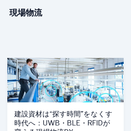
現場物流
建
設
資
材
は“探
す
時
間”を
建設資材は“探す時間”をなくす
な
時代へ：UWB・BLE・RFIDが
く