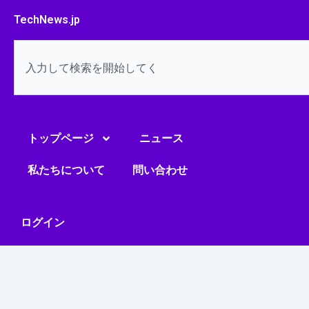
内
TechNews.jp
容
を
検
ス
索
キ
ッ
プ
トップページ
ニュース
私たちについて
問い合わせ
ログイン