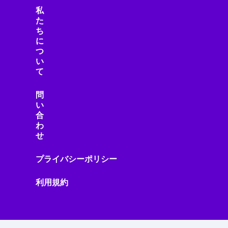
私
た
ち
に
つ
い
て
問
い
合
わ
せ
プライバシーポリシー
利用規約