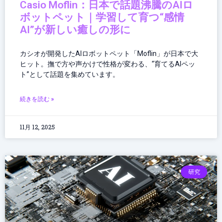
Casio Moflin：日本で話題沸騰のAIロ
ボットペット｜学習して育つ“感情
AI”が新しい癒しの形に
カシオが開発したAIロボットペット「Moflin」が日本で大
ヒット。撫で方や声かけで性格が変わる、“育てるAIペッ
ト”として話題を集めています。
続きを読む »
11月 12, 2025
研究