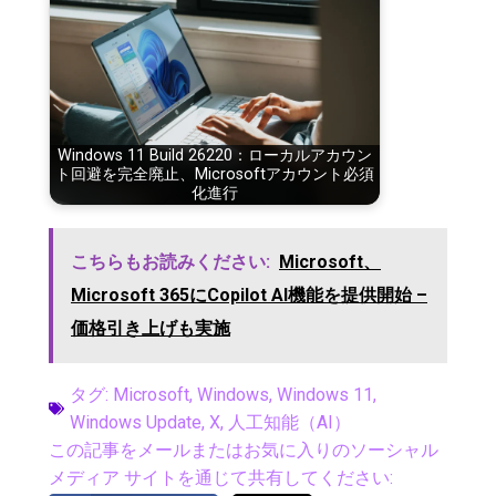
Windows 11 Build 26220：ローカルアカウン
ト回避を完全廃止、Microsoftアカウント必須
化進行
こちらもお読みください:
Microsoft、
Microsoft 365にCopilot AI機能を提供開始 –
価格引き上げも実施
タグ:
Microsoft
,
Windows
,
Windows 11
,
Windows Update
,
X
,
人工知能（AI）
この記事をメールまたはお気に入りのソーシャル
メディア サイトを通じて共有してください: