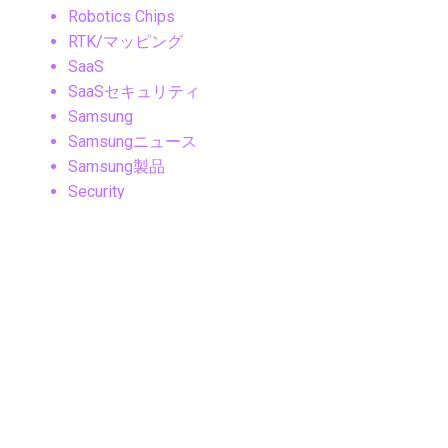
Robotics Chips
RTK/マッピング
SaaS
SaaSセキュリティ
Samsung
Samsungニュース
Samsung製品
Security
SLAM
Sleep Tech
Smart Cities
Smart Ring
Smartphone
SNS・ソーシャルメディア
SNS・メッセージングアプリ
SNSマーケティング
Social Media
Sonyニュース