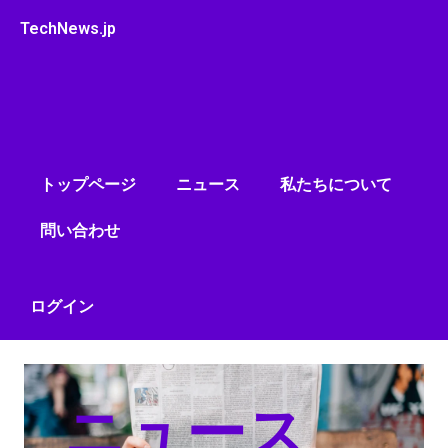
内
TechNews.jp
容
を
ス
キ
ッ
プ
トップページ
ニュース
私たちについて
問い合わせ
ログイン
ニュース