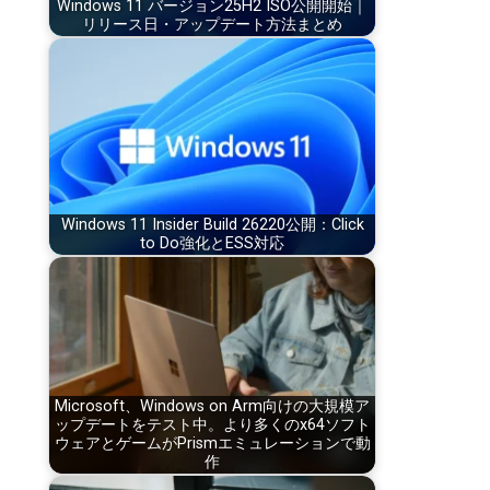
Windows 11 バージョン25H2 ISO公開開始｜
リリース日・アップデート方法まとめ
Windows 11 Insider Build 26220公開：Click
to Do強化とESS対応
Microsoft、Windows on Arm向けの大規模ア
ップデートをテスト中。より多くのx64ソフト
ウェアとゲームがPrismエミュレーションで動
作