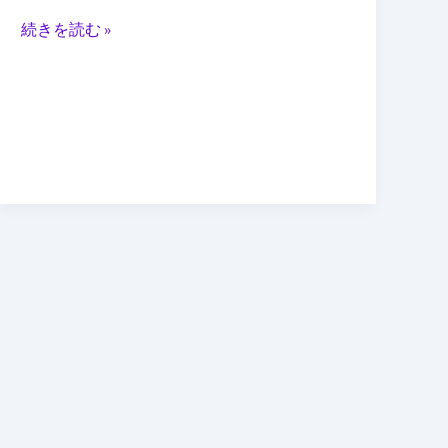
と
続きを読む »
知
的
財
産
保
護
の
課
題