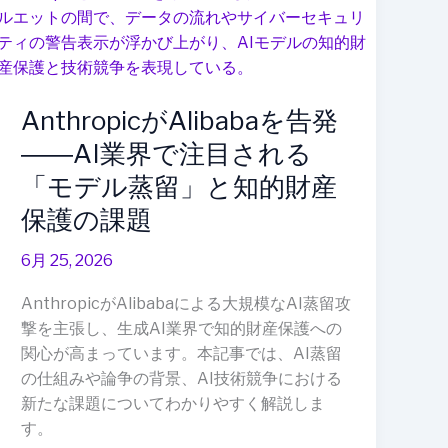
な
Alibaba
欠
協
を
だ
業
告
っ
発
た
AnthropicがAlibabaを告発
――AI
こ
業
と
――AI業界で注目される
界
が
「モデル蒸留」と知的財産
で
判
保護の課題
注
明
目
6月 25, 2026
さ
れ
AnthropicがAlibabaによる大規模なAI蒸留攻
る
撃を主張し、生成AI業界で知的財産保護への
「モ
関心が高まっています。本記事では、AI蒸留
デ
の仕組みや論争の背景、AI技術競争における
ル
新たな課題についてわかりやすく解説しま
蒸
す。
留」