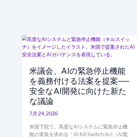
米
議
会、
AI
米議会、AIの緊急停止機能
の
緊
を義務付ける法案を提案──
急
安全なAI開発に向けた新た
停
な議論
止
機
7月 24, 2026
能
を
米国下院で、高度なAIシステムに緊急停止機
義
能の実装を求める「AI Kill Switch Act（AI緊