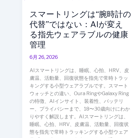
ー
日
スマートリングは“腕時計の
ト
本
リ
へ
代替”ではない：AIが変え
ン
の
る指先ウェアラブルの健康
グ
影
管理
は“腕
響
時
と
6月 26, 2026
計
は
の
AIスマートリングは、睡眠、心拍、HRV、皮
代
膚温、活動量、回復状態を指先で常時トラッ
替”で
キングする小型ウェアラブルです。スマート
は
ウォッチとの違い、Oura RingやGalaxy Ring
な
の特徴、AIインサイト、装着性、バッテリ
い：
ー、プライバシーまで、18〜30歳向けにわか
AI
りやすく解説します。AIスマートリングは、
が
睡眠、心拍、HRV、皮膚温、活動量、回復状
変
態を指先で常時トラッキングする小型ウェア
え