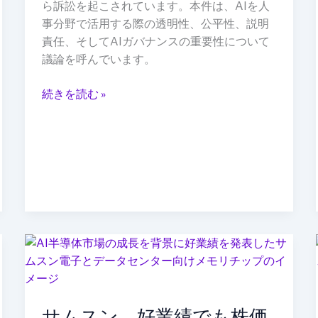
育
ら訴訟を起こされています。本件は、AIを人
児
事分野で活用する際の透明性、公平性、説明
休
責任、そしてAIガバナンスの重要性について
暇
議論を呼んでいます。
中
の
続きを読む »
従
業
員
へ
の
影
響
が
サ
問
ム
わ
ス
れ
ン、
る
サムスン、好業績でも株価
好