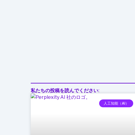
業
界
が
注
目
す
べ
き
理
由
私たちの投稿を読んでください:
人工知能（AI）