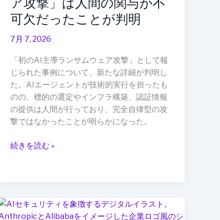
ア攻撃」は人間の関与が不
ス
ラ
マ
可欠だったことが判明
ン
ー
サ
7月 7, 2026
ト
ム
フ
ウ
「初のAI主導ランサムウェア攻撃」として報
ァ
ェ
じられた事例について、新たな詳細が判明し
ク
ア
た。AIエージェントが技術的実行を担ったも
ト
攻
のの、標的の選定やインフラ構築、認証情報
リ
撃」
の提供は人間が行っており、完全自律型の攻
ー
は
撃ではなかったことが明らかになった。
実
人
現
間
続きを読む »
に
の
向
関
け
与
た
が
新
Anthropic
不
た
が
可