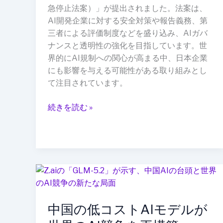
務
急停止法案）」が提出されました。法案は、
付
AI開発企業に対する安全対策や報告義務、第
け
三者による評価制度などを盛り込み、AIガバ
る
ナンスと透明性の強化を目指しています。世
法
界的にAI規制への関心が高まる中、日本企業
案
にも影響を与える可能性がある取り組みとし
を
て注目されています。
提
案
続きを読む »
──
安
全
な
AI
中
開
国
発
の
に
中国の低コストAIモデルが
低
向
コ