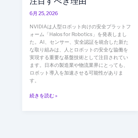
注目すべき理由
安
6月 25, 2026
全
性」
NVIDIAは人型ロボット向けの安全プラットフ
に
ォーム「Halos for Robotics」を発表しまし
本
た。AI、センサー、安全認証を統合した新た
格
な取り組みは、人とロボットの安全な協働を
参
実現する重要な基盤技術として注目されてい
入
ます。日本の製造業や物流業界にとっても、
――
ロボット導入を加速させる可能性がありま
日
す。
本
の
続きを読む »
製
造
業・
物
流