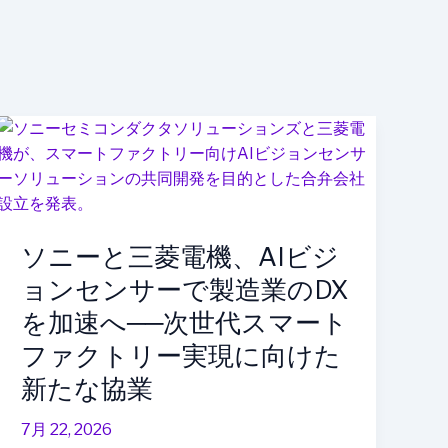
ソ
ニ
ー
と
三
ソニーと三菱電機、AIビジ
菱
電
ョンセンサーで製造業のDX
機、
を加速へ──次世代スマート
AI
ファクトリー実現に向けた
ビ
ジ
新たな協業
ョ
ン
7月 22, 2026