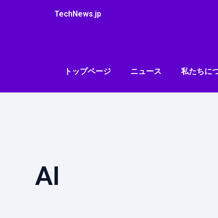
内
TechNews.jp
容
を
ス
キ
ッ
トップページ
ニュース
私たちに
プ
AI