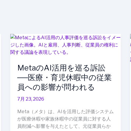
Meta
の
AI
活
MetaのAI活用を巡る訴訟
用
を
──医療・育児休暇中の従業
巡
員への影響が問われる
る
訴
7月 23, 2026
訟
──
Meta（メタ）は、AIを活用した評価システム
医
が医療休暇や家族休暇中の従業員に対する人
療・
員削減へ影響を与えたとして、元従業員らか