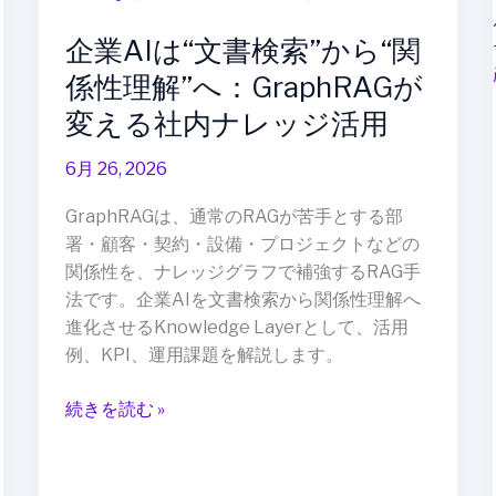
AI
ど
企業AIは“文書検索”から“関
は“文
う
書
見
係性理解”へ：GraphRAGが
検
る
変える社内ナレッジ活用
索”か
べ
ら“関
き
6月 26, 2026
係
か
性
GraphRAGは、通常のRAGが苦手とする部
理
署・顧客・契約・設備・プロジェクトなどの
解”へ：
関係性を、ナレッジグラフで補強するRAG手
GraphRAG
法です。企業AIを文書検索から関係性理解へ
が
進化させるKnowledge Layerとして、活用
変
例、KPI、運用課題を解説します。
え
る
続きを読む »
社
内
ナ