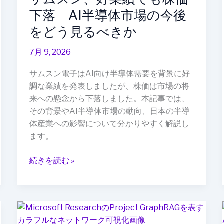
業
下落 AI半導体市場の今後
績
をどう見るべきか
で
も
7月 9, 2026
株
価
サムスン電子はAI向け半導体需要を背景に好
下
調な業績を発表しましたが、株価は市場の将
落
来への懸念から下落しました。本記事では、
AI
その背景やAI半導体市場の動向、日本の半導
半
体産業への影響について分かりやすく解説し
導
ます。
体
市
続きを読む »
場
の
今
企
後
業
を