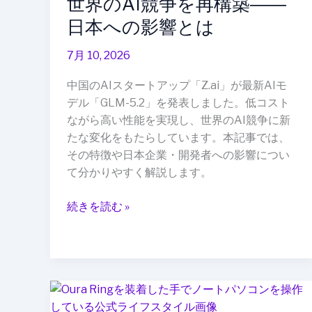
世界のAI競争を再構築――
け
ス
た
日本への影響とは
ト
新
AI
7月 10, 2026
た
モ
な
デ
中国のAIスタートアップ「Z.ai」が最新AIモ
議
ル
デル「GLM-5.2」を発表しました。低コスト
論
が
ながら高い性能を実現し、世界のAI競争に新
世
たな変化をもたらしています。本記事では、
界
その特徴や日本企業・開発者への影響につい
の
て分かりやすく解説します。
AI
競
続きを読む »
争
を
再
構
ス
築
マ
――