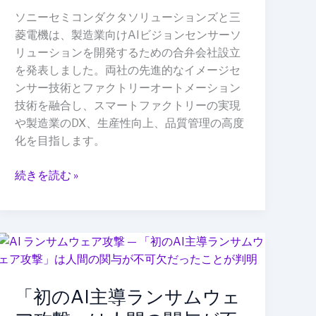
セ
ソニーセミコンダクタソリューションズと三
ン
菱電機は、製造業向けAIビジョンセンサーソ
サ
リューションを開発するための合弁会社設立
ー
を発表しました。両社の先進的なイメージセ
で
ンサー技術とファクトリーオートメーション
製
技術を融合し、スマートファクトリーの実現
造
や製造業のDX、生産性向上、品質管理の高度
業
化を目指します。
の
DX
続きを読む »
を
加
速
へ
「初
──
の
次
AI
世
「初のAI主導ランサムウェ
主
代
導