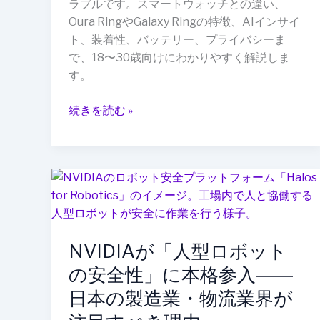
ラブルです。スマートウォッチとの違い、
る
Oura RingやGalaxy Ringの特徴、AIインサイ
指
ト、装着性、バッテリー、プライバシーま
先
で、18〜30歳向けにわかりやすく解説しま
ウ
す。
ェ
ア
続きを読む »
ラ
ブ
ル
の
NVIDIA
健
が
康
「人
管
型
理
NVIDIAが「人型ロボット
ロ
ボ
の安全性」に本格参入――
ッ
日本の製造業・物流業界が
ト
の