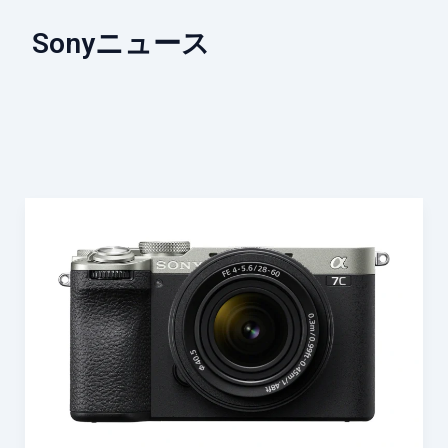
Sonyニュース
Sony、
フ
ル
サ
イ
ズ
コ
ン
パ
ク