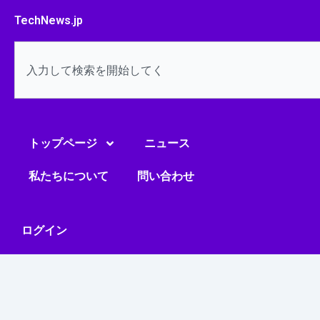
内
TechNews.jp
容
を
検
ス
索
キ
ッ
プ
トップページ
ニュース
私たちについて
問い合わせ
ログイン