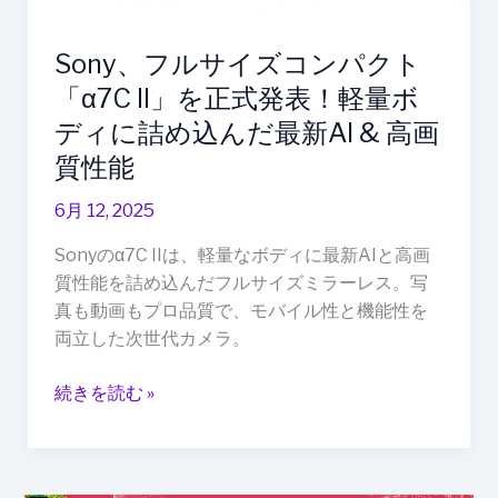
ト
「α7C
Sony、フルサイズコンパクト
II」
「α7C II」を正式発表！軽量ボ
を
正
ディに詰め込んだ最新AI & 高画
式
質性能
発
表！
6月 12, 2025
軽
Sonyのα7C IIは、軽量なボディに最新AIと高画
量
質性能を詰め込んだフルサイズミラーレス。写
ボ
真も動画もプロ品質で、モバイル性と機能性を
デ
両立した次世代カメラ。
ィ
に
続きを読む »
詰
め
込
ん