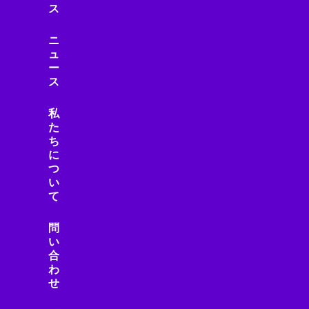
ス
ニ
ュ
ー
ス
私
た
ち
に
つ
い
て
問
い
合
わ
せ