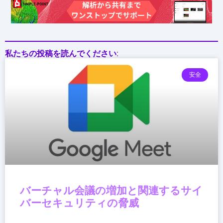
だ
最
新
AI
私たちの投稿を読んでください:
&
高
安全
画
質
性
能
バーチャル会議の増加と関連するサイ
バーセキュリティの脅威