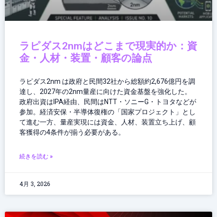
ラピダス2nmはどこまで現実的か：資
金・人材・装置・顧客の論点
ラピダス2nm は政府と民間32社から総額約2,676億円を調
達し、2027年の2nm量産に向けた資金基盤を強化した。
政府出資はIPA経由、民間はNTT・ソニーG・トヨタなどが
参加。経済安保・半導体復権の「国家プロジェクト」とし
て進む一方、量産実現には資金、人材、装置立ち上げ、顧
客獲得の4条件が揃う必要がある。
続きを読む »
4月 3, 2026