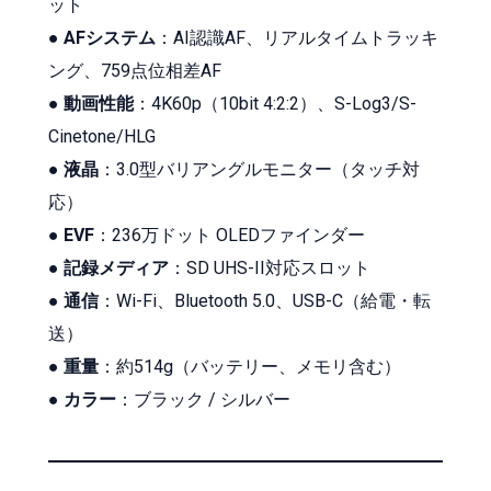
ット
●
AFシステム
：AI認識AF、リアルタイムトラッキ
ング、759点位相差AF
●
動画性能
：4K60p（10bit 4:2:2）、S-Log3/S-
Cinetone/HLG
●
液晶
：3.0型バリアングルモニター（タッチ対
応）
●
EVF
：236万ドット OLEDファインダー
●
記録メディア
：SD UHS-II対応スロット
●
通信
：Wi-Fi、Bluetooth 5.0、USB-C（給電・転
送）
●
重量
：約514g（バッテリー、メモリ含む）
●
カラー
：ブラック / シルバー