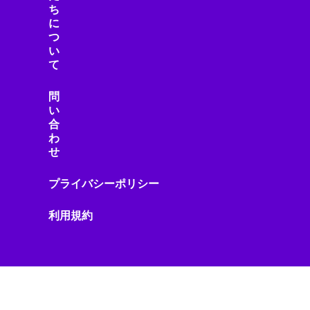
スマートフォンレビュー
ち
に
スマートホーム
つ
スマートライフ
い
スマート家電
て
スマート建設
スマート水道
問
い
スマート物流
合
スマート製造
わ
スマホニュース
せ
セール・キャンペーン
セキュリティ
プライバシーポリシー
セキュリティ/プライバシー
利用規約
セキュリティ/リスク
ゼロトラスト
ソーシャルメディア
ソニー製品
ソフトウェア
ソフトウェアアップデート