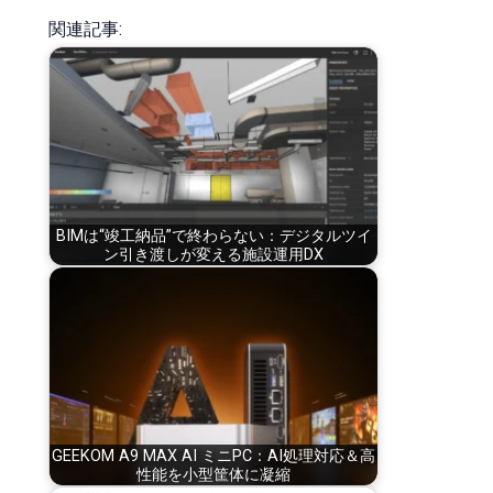
関連記事:
BIMは“竣工納品”で終わらない：デジタルツイ
ン引き渡しが変える施設運用DX
GEEKOM A9 MAX AI ミニPC：AI処理対応＆高
性能を小型筐体に凝縮