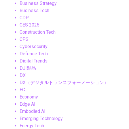
Business Strategy
Business Tech
CDP
CES 2025
Construction Tech
CPS
Cybersecurity
Defense Tech
Digital Trends
DJI製品
DX
DX（デジタルトランスフォーメーション）
EC
Economy
Edge AI
Embodied AI
Emerging Technology
Energy Tech