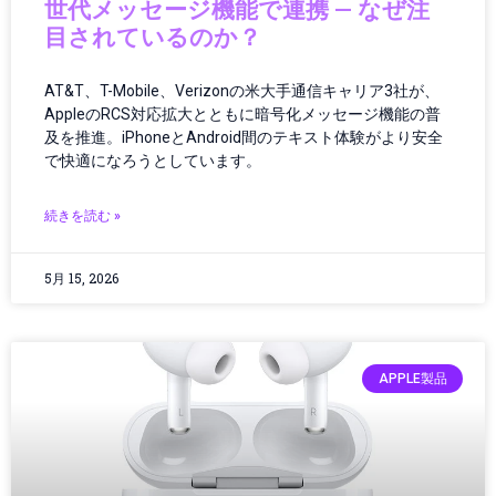
世代メッセージ機能で連携 — なぜ注
クリエイター
目されているのか？
クリエイティブツール
グローバルIT動向
グローバルガバナンス
AT&T、T-Mobile、Verizonの米大手通信キャリア3社が、
AppleのRCS対応拡大とともに暗号化メッセージ機能の普
グローバルテック
及を推進。iPhoneとAndroid間のテキスト体験がより安全
グローバルニュース
で快適になろうとしています。
グローバルビジネス
グローバル物流
続きを読む »
ゲーミング
ゲーミング／ハードウェア
5月 15, 2026
ゲーミングPC
ゲーミングハードウェア
ゲーミング端末
ゲーム
APPLE製品
ゲーム/アプリ
ゲームガジェット
ゲームニュース
ゲーム機