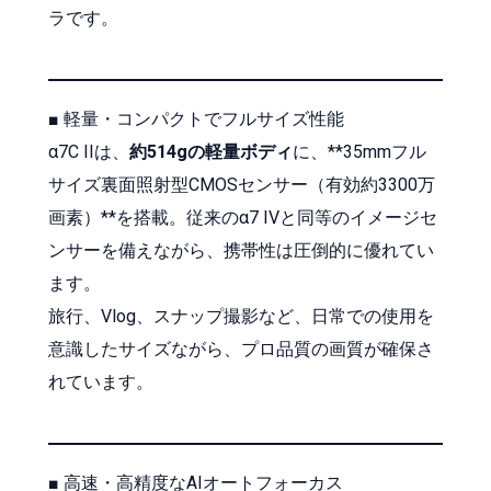
ラです。
■ 軽量・コンパクトでフルサイズ性能
α7C IIは、
約514gの軽量ボディ
に、**35mmフル
サイズ裏面照射型CMOSセンサー（有効約3300万
画素）**を搭載。従来のα7 IVと同等のイメージセ
ンサーを備えながら、携帯性は圧倒的に優れてい
ます。
旅行、Vlog、スナップ撮影など、日常での使用を
意識したサイズながら、プロ品質の画質が確保さ
れています。
■ 高速・高精度なAIオートフォーカス