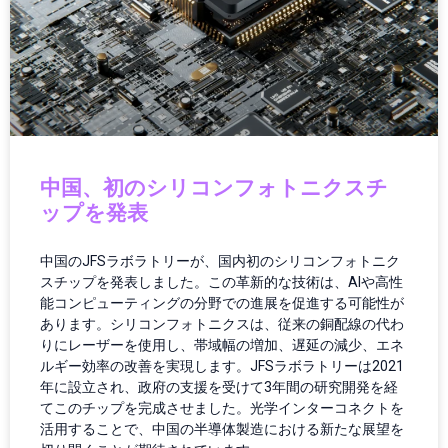
インフラ運用
ウェアラブル
ウェアラブルガジェット
ウェアラブルテクノロジー
ウェアラブルデバイス
エッジAI
エネルギー
エネルギー/インフラ
中国、初のシリコンフォトニクスチ
エネルギーインフラ
ップを発表
エネルギーテクノロジー
エネルギー技術
中国のJFSラボラトリーが、国内初のシリコンフォトニク
エレクトロニクス
スチップを発表しました。この革新的な技術は、AIや高性
エンタメ・ポップカルチャー
能コンピューティングの分野での進展を促進する可能性が
あります。シリコンフォトニクスは、従来の銅配線の代わ
オーディオ
りにレーザーを使用し、帯域幅の増加、遅延の減少、エネ
オーディオ・ヘッドフォン
ルギー効率の改善を実現します。JFSラボラトリーは2021
オーディオ機器
年に設立され、政府の支援を受けて3年間の研究開発を経
オペレーション
てこのチップを完成させました。光学インターコネクトを
オペレーティングシステム
活用することで、中国の半導体製造における新たな展望を