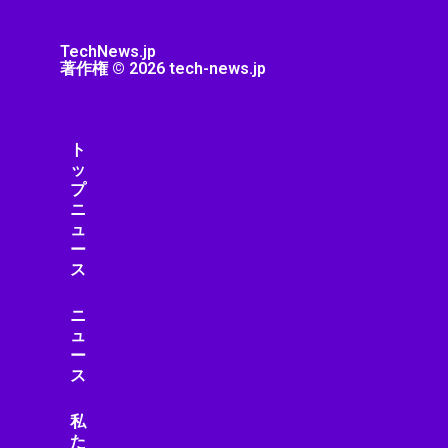
スター・ウォーズ
スタートアップ
TechNews.jp
ストリーミング機器
著作権 © 2026 tech-news.jp
ストレージ・ハードウェア
スピーカー・オーディオ
スマートアシスタント
ト
スマートインフラ
ッ
スマートウェアラブル
プ
ニ
スマートガジェット
ュ
スマートグラス
ー
スマートシティ
ス
スマートデバイス
スマートデバイスアクセサリ
ニ
ュ
スマートトイ
ー
スマートビル
ス
スマートフォン
スマートフォン・モバイル
私
スマートフォンニュース
た