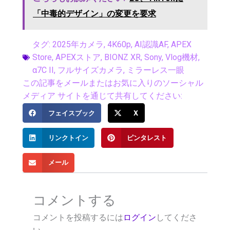
「中毒的デザイン」の変更を要求
タグ:
2025年カメラ
,
4K60p
,
AI認識AF
,
APEX
Store
,
APEXストア
,
BIONZ XR
,
Sony
,
Vlog機材
,
α7C II
,
フルサイズカメラ
,
ミラーレス一眼
この記事をメールまたはお気に入りのソーシャル
メディア サイトを通じて共有してください:
フェイスブック
X
リンクトイン
ピンタレスト
メール
コメントする
コメントを投稿するには
ログイン
してくださ