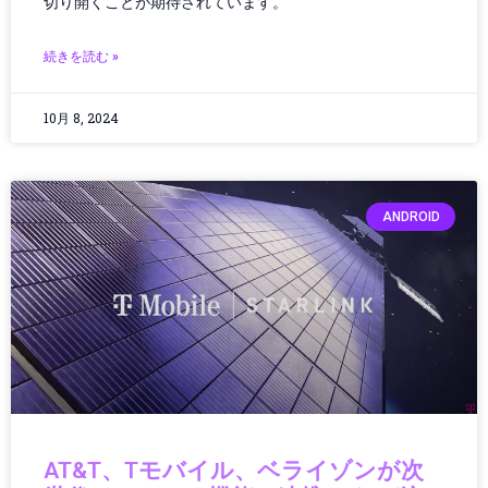
切り開くことが期待されています。
カー／モバイルアクセサリ
カーアクセサリー
続きを読む »
カーボンニュートラル
ガイド
ガジェット
10月 8, 2024
ガジェット・テクノロジー
ガジェットニュース
ガジェットレビュー
ANDROID
ガジェット最新情報
ガバナンス
ガバナンス/コンプライアンス
カメラ
キャッシュレス
クラウド／データセンター
クラウドコンピューティング
クラウドテクノロジー
クリーンエネルギー
AT&T、Tモバイル、ベライゾンが次
クリーンテック