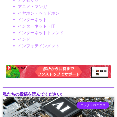
アクセサリー
アニメ・マンガ
イヤホン・ヘッドホン
インターネット
インターネット・IT
インターネットトレンド
インド
インフォテインメント
インフラ
インフラ・調達
インフラ/都市設計
インフラDX
インフラテック
インフラ建設
インフラ投資
私たちの投稿を読んでください:
インフラ更新
インフラ点検
エレクトロニクス
インフラ維持管理