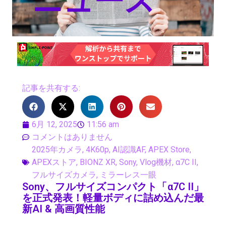
ニュース
記事を共有する:
6月 12, 2025
11:56 am
コメントはありません
2025年カメラ
,
4K60p
,
AI認識AF
,
APEX Store
,
APEXストア
,
BIONZ XR
,
Sony
,
Vlog機材
,
α7C II
,
フルサイズカメラ
,
ミラーレス一眼
Sony、フルサイズコンパクト「α7C II」
を正式発表！軽量ボディに詰め込んだ最
新AI & 高画質性能