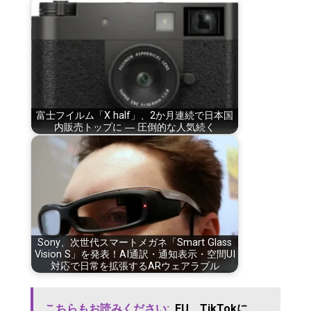
富士フイルム「X half」、2か月連続で日本国
内販売トップに ― 圧倒的な人気続く
Sony、次世代スマートメガネ「Smart Glass
Vision S」を発表！AI通訳・通知表示・空間UI
対応で日常を拡張するARウェアラブル
こちらもお読みください:
EU、TikTokに