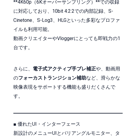
**4K60p（6Kオーバーサンプリング）**での収録
に対応しており、10bit 4:2:2での内部記録、S-
Cinetone、S-Log3、HLGといった多彩なプロファ
イルも利用可能。
動画クリエイターやVloggerにとっても即戦力の1
台です。
さらに、
電子式アクティブ手ブレ補正
や、動画用
の
フォーカストランジション補助
など、滑らかな
映像表現をサポートする機能も盛りだくさんで
す。
■ 優れたUI・インターフェース
新設計のメニューUIとバリアングルモニター、タ