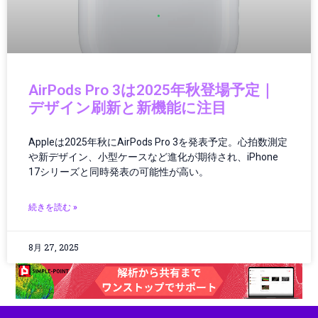
コミュニティ
コンクリート
コンクリート診断
コンシューマーエレクトロニクス
コンシューマーテクノロジー
AirPods Pro 3は2025年秋登場予定｜
コントローラー
デザイン刷新と新機能に注目
コンピューター
サーキュラーエコノミー
Appleは2025年秋にAirPods Pro 3を発表予定。心拍数測定
サーバー/データセンター
や新デザイン、小型ケースなど進化が期待され、iPhone
サービス
17シリーズと同時発表の可能性が高い。
サービスロボット
サイエンス
続きを読む »
サイバーセキュリティ
サステナビリティ
8月 27, 2025
サプライチェーン
ジェスチャーUI
シミュレーション
シャープ製品