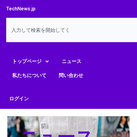
内
TechNews.jp
容
を
検
ス
索
キ
ッ
プ
トップページ
ニュース
私たちについて
問い合わせ
ログイン