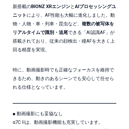
新搭載の
BIONZ XRエンジン
と
AIプロセッシングユ
ニット
により、AF性能も大幅に進化しました。動
物・人物・車・列車・昆虫など、
複数の被写体を
リアルタイムで識別・追尾
できる「AI認識AF」が
搭載されており、従来の顔検出・瞳AFを大きく上
回る精度を実現。
特に、動画撮影時でも正確なフォーカスを維持で
きるため、動きのあるシーンでも安心して任せら
れる仕様となっています。
■ 動画撮影にも妥協なし
α7C IIは、動画撮影機能も充実しています。