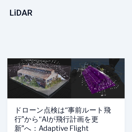
LiDAR
ド
ロ
ー
ン
点
検
は“事
ドローン点検は“事前ルート飛
前
行”から“AIが飛行計画を更
ル
新”へ：Adaptive Flight
ー