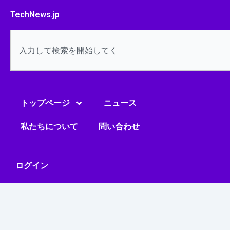
内
TechNews.jp
容
を
検
ス
索
キ
ッ
プ
トップページ
ニュース
私たちについて
問い合わせ
ログイン