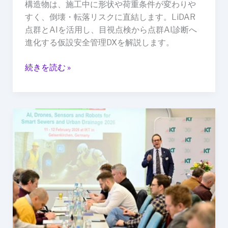
全
構造物は、施工中に形状や荷重条件が変わりや
管
すく、倒壊・転落リスクに直結します。LiDAR
理
点群とAIを活用し、目視点検から点群AI診断へ
DX
進化する仮設安全管理DXを解説します。
続きを読む »
地
下
イ
ン
フ
ラ
点
検
は“人