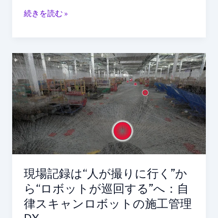
搭
続きを読む »
載
ロ
ボ
ッ
現
ト
場
が
記
変
録
え
は“人
る
が
躯
撮
体
り
工
に
事
行
現場記録は“人が撮りに行く”か
く”か
ら“ロボットが巡回する”へ：自
ら“ロ
律スキャンロボットの施工管理
ボ
ッ