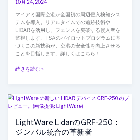
10月 24, 2024
空
港、
マイアミ国際空港が全国初の周辺侵入検知シス
新
テムを導入。リアルタイムでの追跡技術や
し
LIDARを活用し、フェンスを突破する侵入者を
い
監視します。TSAのパイロットプログラムに基
周
づくこの新技術が、空港の安全性を向上させる
辺
ことを目指します。詳しくはこちら！
侵
入
続きを読む »
検
知
シ
ス
LightWare
テ
Lidar
ム
の
を
LightWare LidarのGRF-250：
GRF-
導
250：
ジンバル統合の革新者
入
ジ