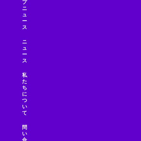
プ
ニ
ュ
ー
ス
ニ
ュ
ー
ス
私
た
ち
に
つ
い
て
問
い
合