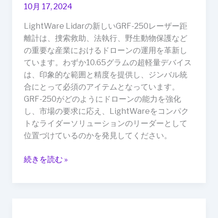
10月 17, 2024
ン
バ
LightWare Lidarの新しいGRF-250レーザー距
ル
離計は、捜索救助、法執行、野生動物保護など
統
の重要な産業におけるドローンの運用を革新し
合
ています。わずか10.65グラムの超軽量デバイス
の
は、印象的な範囲と精度を提供し、ジンバル統
革
合にとって必須のアイテムとなっています。
新
GRF-250がどのようにドローンの能力を強化
者
し、市場の要求に応え、LightWareをコンパク
トなライダーソリューションのリーダーとして
位置づけているのかを発見してください。
続きを読む »
ソ
フ