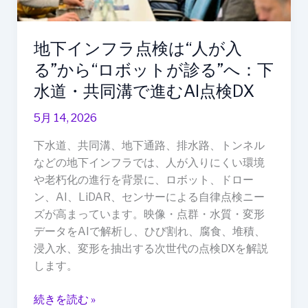
が
入
る”か
地下インフラ点検は“人が入
ら“ロ
る”から“ロボットが診る”へ：下
ボ
ッ
水道・共同溝で進むAI点検DX
ト
5月 14, 2026
が
診
下水道、共同溝、地下通路、排水路、トンネル
る”へ：
などの地下インフラでは、人が入りにくい環境
下
や老朽化の進行を背景に、ロボット、ドロー
水
ン、AI、LiDAR、センサーによる自律点検ニー
道・
ズが高まっています。映像・点群・水質・変形
共
データをAIで解析し、ひび割れ、腐食、堆積、
同
浸入水、変形を抽出する次世代の点検DXを解説
溝
します。
で
進
続きを読む »