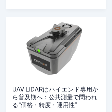
む
AI
点
検
UAV
DX
LiDAR
は
ハ
イ
エ
ン
ド
専
用
か
UAV LiDARはハイエンド専用か
ら
普
ら普及期へ：公共測量で問われ
及
る“価格・精度・運用性”
期