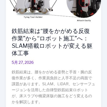
論
束
点
は“腰
を
か
が
鉄筋結束は“腰をかがめる反復
め
作業”から“ロボット施工”へ：
る
SLAM搭載ロボットが変える躯
反
復
体工事
作
5月 27, 2026
業”か
ら“ロ
鉄筋結束は、腰をかがめる姿勢と手首・腕の反
ボ
復作業が多く、作業員負担と人手不足の両面で
ッ
課題があります。SLAM、LiDAR、センサーフュ
ト
ージョンを活用した自律型鉄筋結束ロボット
施
が、床スラブや橋梁床版の施工をどう変えるの
工”へ：
かを解説します。
SLAM