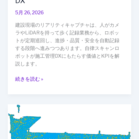
DX
ト
5月 26, 2026
が
巡
建設現場のリアリティキャプチャは、人がカメ
回
ラやLiDARを持って歩く記録業務から、ロボッ
す
トが定期巡回し、進捗・品質・安全を自動記録
る”へ：
する段階へ進みつつあります。自律スキャンロ
自
ボットが施工管理DXにもたらす価値とKPIを解
律
説します。
ス
キ
続きを読む »
ャ
ン
ロ
ボ
足
ッ
場
ト
点
の
検
施
は“目