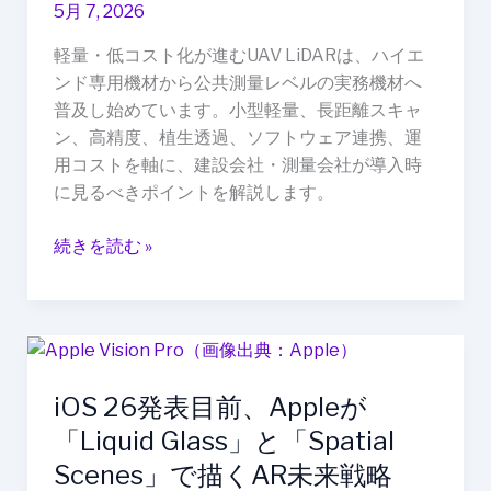
へ：
5月 7, 2026
公
軽量・低コスト化が進むUAV LiDARは、ハイエ
共
ンド専用機材から公共測量レベルの実務機材へ
測
普及し始めています。小型軽量、長距離スキャ
量
ン、高精度、植生透過、ソフトウェア連携、運
で
用コストを軸に、建設会社・測量会社が導入時
問
に見るべきポイントを解説します。
わ
れ
続きを読む »
る“価
格・
精
度・
iOS
運
26
用
iOS 26発表目前、Appleが
発
性”
表
「Liquid Glass」と「Spatial
目
Scenes」で描くAR未来戦略
前、