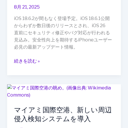
Apple
8月 21, 2025
が
iOS 18.6.2が間もなく登場予定。iOS 18.6.1公開
「Liquid
からわずか数日後のリリースとされ、iOS 26
Glass」
直前にセキュリティ修正やバグ対応が行われる
と
見込み。安全性向上を期待するiPhoneユーザー
「Spatial
必見の最新アップデート情報。
Scenes」
で
続きを読む »
描
く
AR
未
マ
来
イ
戦
ア
略
マイアミ国際空港、新しい周辺
ミ
国
侵入検知システムを導入
際