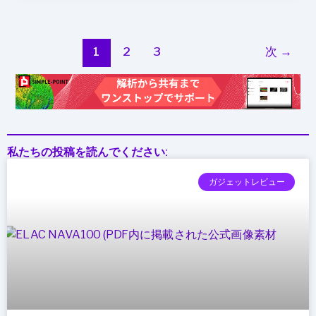
ー
ン
1
2
3
次
→
「Poopcopter」
を
発
明
私たちの投稿を読んでください:
ガジェットレビュー