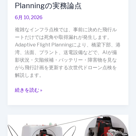
ト
Planningの実務論点
飛
6月 10, 2026
行”か
ら“AI
複雑なインフラ点検では、事前に決めた飛行ル
が
ートだけでは死角や取得漏れが発生します。
飛
Adaptive Flight Planningにより、橋梁下部、港
行
湾、法面、プラント、送電設備などで、AIが撮
計
影状況・欠陥候補・バッテリー・障害物を見な
画
がら飛行計画を更新する次世代ドローン点検を
を
解説します。
更
新”へ：
続きを読む »
Adaptive
Flight
Planning
の
鉄
実
筋
務
結