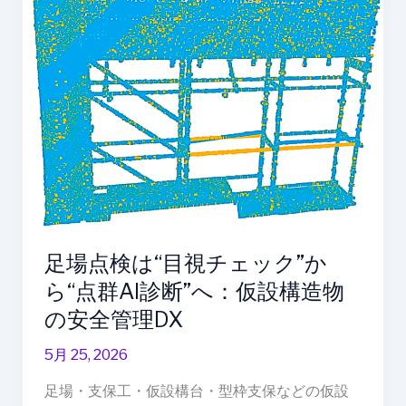
工
視
管
チ
理
ェ
DX
ッ
ク”か
ら“点
群
AI
診
断”へ：
仮
足場点検は“目視チェック”か
設
ら“点群AI診断”へ：仮設構造物
構
の安全管理DX
造
物
5月 25, 2026
の
安
足場・支保工・仮設構台・型枠支保などの仮設