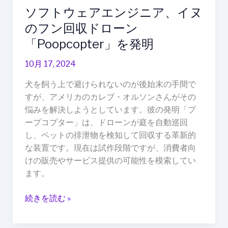
ソフトウェアエンジニア、イヌ
ト
ウ
のフン回収ドローン
ェ
「Poopcopter」を発明
ア
エ
10月 17, 2024
ン
犬を飼う上で避けられないのが後始末の手間で
ジ
すが、アメリカのカレブ・オルソンさんがその
ニ
悩みを解決しようとしています。彼の発明「プ
ア、
ープコプター」は、ドローンが庭を自動巡回
イ
し、ペットの排泄物を検知して回収する革新的
ヌ
な装置です。現在は試作段階ですが、消費者向
の
けの販売やサービス提供の可能性を模索してい
フ
ます。
ン
回
続きを読む »
収
ド
ロ