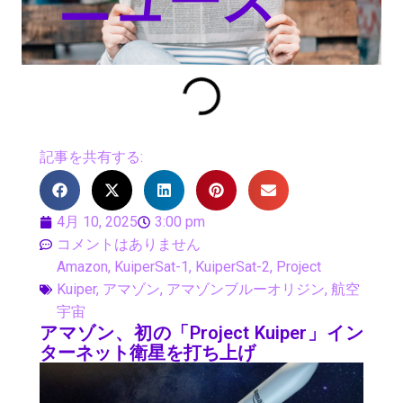
ニュース
記事を共有する:
4月 10, 2025
3:00 pm
コメントはありません
Amazon
,
KuiperSat-1
,
KuiperSat-2
,
Project
Kuiper
,
アマゾン
,
アマゾンブルーオリジン
,
航空
宇宙
アマゾン、初の「Project Kuiper」イン
ターネット衛星を打ち上げ