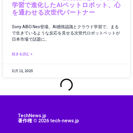
学習で進化したAIペットロボット、心
コンピューター
を通わせる次世代パートナー
サーキュラーエコノミー
サーバー/データセンター
Sony AIBO Neo登場。AI感情認識とクラウド学習で、まる
サービス
で生きているような反応を見せる次世代ロボットペットが
サービスロボット
日本市場で話題に。
サイエンス
サイバーセキュリティ
続きを読む »
サステナビリティ
サプライチェーン
11月 12, 2025
ジェスチャーUI
シミュレーション
シャープ製品
スター・ウォーズ
スタートアップ
ストリーミング機器
TechNews.jp
ストレージ・ハードウェア
著作権 © 2026 tech-news.jp
スピーカー・オーディオ
スマートアシスタント