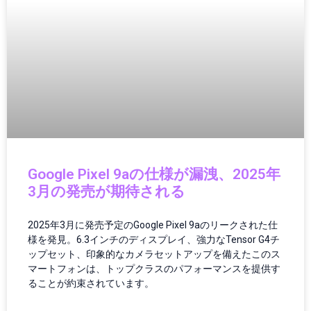
ガジェットニュース
ガジェットレビュー
ガジェット最新情報
ガバナンス
ガバナンス/コンプライアンス
カメラ
キャッシュレス
クラウド／データセンター
クラウドコンピューティング
クラウドテクノロジー
Google Pixel 9aの仕様が漏洩、2025年
クリーンエネルギー
3月の発売が期待される
クリーンテック
クリエイター
2025年3月に発売予定のGoogle Pixel 9aのリークされた仕
クリエイティブツール
様を発見。6.3インチのディスプレイ、強力なTensor G4チ
グローバルIT動向
ップセット、印象的なカメラセットアップを備えたこのス
マートフォンは、トップクラスのパフォーマンスを提供す
グローバルガバナンス
ることが約束されています。
グローバルテック
グローバルニュース