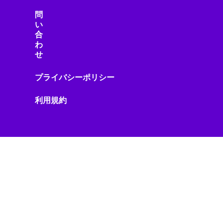
スマート物流
問
スマート製造
い
合
スマホニュース
わ
セール・キャンペーン
せ
セキュリティ
セキュリティ/プライバシー
プライバシーポリシー
セキュリティ/リスク
ゼロトラスト
利用規約
ソーシャルメディア
ソニー製品
ソフトウェア
ソフトウェアアップデート
ソフトウェア開発
ソフトバンク
タブレット
タワークレーン
データガバナンス