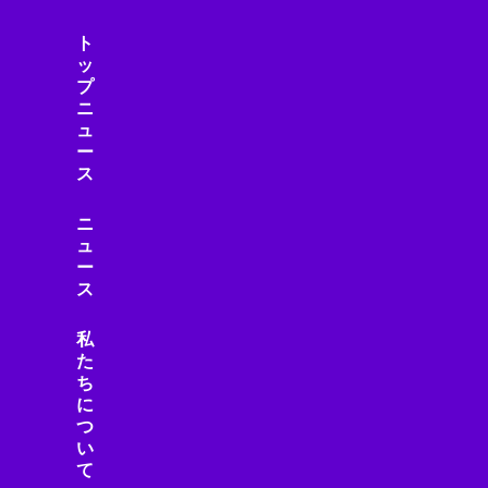
スマートインフラ
ト
スマートウェアラブル
ッ
スマートガジェット
プ
スマートグラス
ニ
ュ
スマートシティ
ー
スマートデバイス
ス
スマートデバイスアクセサリ
スマートトイ
ニ
スマートビル
ュ
ー
スマートフォン
ス
スマートフォン・モバイル
スマートフォンニュース
私
スマートフォンレビュー
た
スマートホーム
ち
スマートライフ
に
つ
スマート家電
い
スマート建設
て
スマート水道