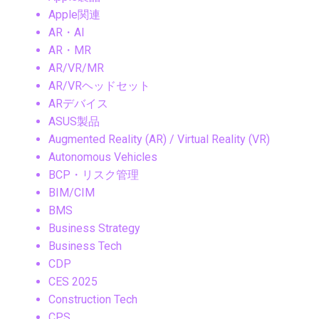
Apple関連
AR・AI
AR・MR
AR/VR/MR
AR/VRヘッドセット
ARデバイス
ASUS製品
Augmented Reality (AR) / Virtual Reality (VR)
Autonomous Vehicles
BCP・リスク管理
BIM/CIM
BMS
Business Strategy
Business Tech
CDP
CES 2025
Construction Tech
CPS