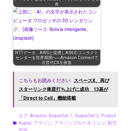
表
NTTデータ、AWSと提携しAI対応コンタクト
センターを世界展開へ―Amazon Connectで
次世代CXを推進
こちらもお読みください:
スペースX、再び
スターリンク衛星打ち上げに成功 13基が
「Direct to Cell」機能搭載
タグ:
Amazon
,
KuiperSat-1
,
KuiperSat-2
,
Project
Kuiper
,
アマゾン
,
アマゾンブルーオリジン
,
航空
宇宙