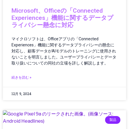
エネルギー
Microsoft、Officeの「Connected
エネルギー/インフラ
Experiences」機能に関するデータプ
エネルギーインフラ
ライバシー懸念に対応
エネルギーテクノロジー
エネルギー技術
マイクロソフトは、Officeアプリの「Connected
エレクトロニクス
Experiences」機能に関するデータプライバシーの懸念に
エンタメ・ポップカルチャー
対応し、顧客データがAIモデルのトレーニングに使用され
オーディオ
ないことを明言しました。ユーザープライバシーとデータ
オーディオ・ヘッドフォン
取り扱いについての同社の立場を詳しく解説します。
オーディオ機器
オペレーション
続きを読む »
オペレーティングシステム
カー／モバイルアクセサリ
12月 9, 2024
カーアクセサリー
カーボンニュートラル
ガイド
ガジェット
製品
ガジェット・テクノロジー