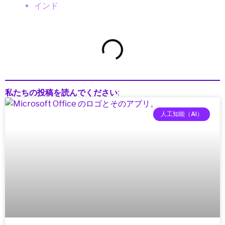
インド
インフォテインメント
インフラ
インフラ・調達
インフラ/都市設計
インフラDX
インフラテック
私たちの投稿を読んでください:
インフラ建設
インフラ投資
人工知能（AI）
インフラ更新
インフラ点検
インフラ維持管理
インフラ運用
ウェアラブル
ウェアラブルガジェット
ウェアラブルテクノロジー
ウェアラブルデバイス
エッジAI