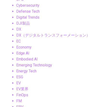
Cybersecurity
Defense Tech
Digital Trends
DJI製品
DX
DX（デジタルトランスフォーメーション）
EC
Economy
Edge AI
Embodied AI
Emerging Technology
Energy Tech
ESG
EV
EV業界
FinOps
FM
FPV