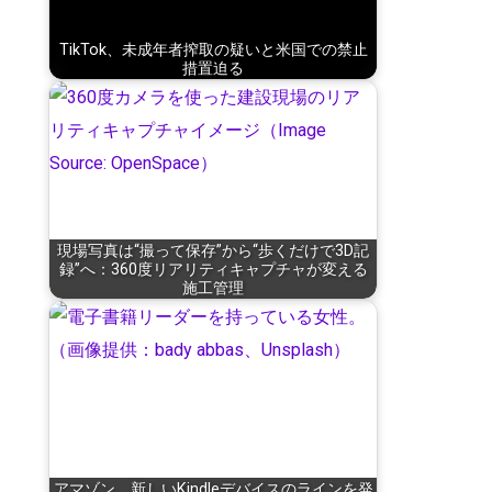
TikTok、未成年者搾取の疑いと米国での禁止
措置迫る
現場写真は“撮って保存”から“歩くだけで3D記
録”へ：360度リアリティキャプチャが変える
施工管理
アマゾン、新しいKindleデバイスのラインを発