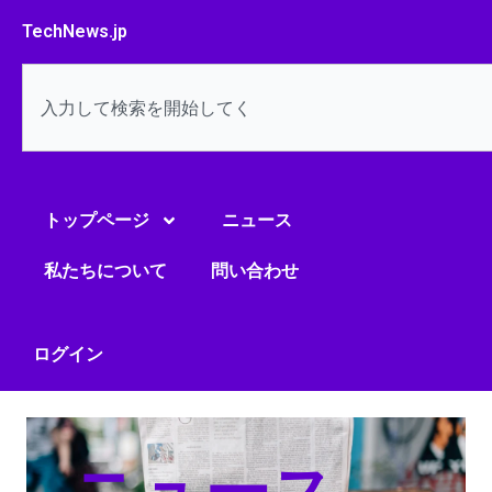
内
TechNews.jp
容
を
検
ス
索
キ
ッ
プ
トップページ
ニュース
私たちについて
問い合わせ
ログイン