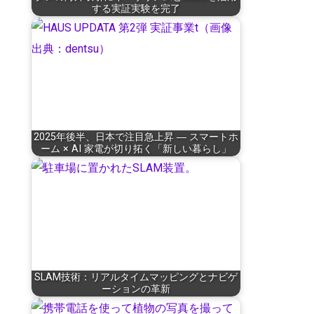
する実証実験を完了
2025年後半、日本で注目急上昇 ― スマートホ
ーム × AI 家電が切り拓く「新しい暮らし」
SLAM技術：リアルタイムマッピングとナビゲ
ーションの革新