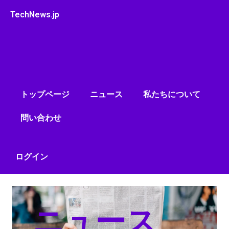
内
TechNews.jp
容
を
ス
キ
ッ
プ
トップページ
ニュース
私たちについて
問い合わせ
ログイン
ニュース