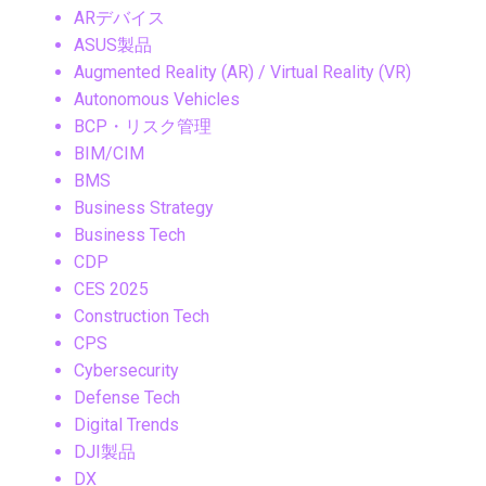
ARデバイス
ASUS製品
Augmented Reality (AR) / Virtual Reality (VR)
Autonomous Vehicles
BCP・リスク管理
BIM/CIM
BMS
Business Strategy
Business Tech
CDP
CES 2025
Construction Tech
CPS
Cybersecurity
Defense Tech
Digital Trends
DJI製品
DX