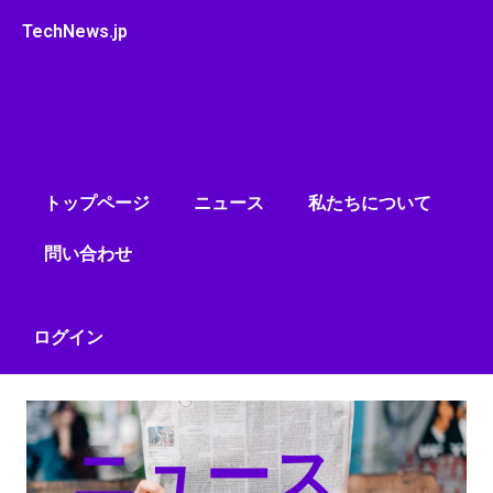
内
TechNews.jp
容
を
ス
キ
ッ
プ
トップページ
ニュース
私たちについて
問い合わせ
ログイン
ニュース