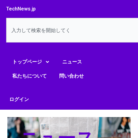
内
TechNews.jp
容
を
検
ス
索
キ
ッ
プ
トップページ
ニュース
私たちについて
問い合わせ
ログイン