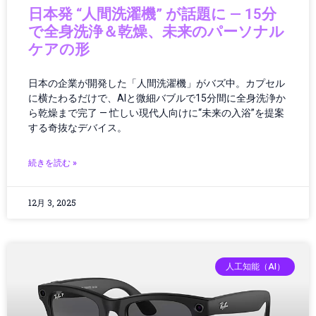
オーディオ
日本発 “人間洗濯機” が話題に — 15分
オーディオ・ヘッドフォン
で全身洗浄＆乾燥、未来のパーソナル
オーディオ機器
ケアの形
オペレーション
オペレーティングシステム
日本の企業が開発した「人間洗濯機」がバズ中。カプセル
カー／モバイルアクセサリ
に横たわるだけで、AIと微細バブルで15分間に全身洗浄か
ら乾燥まで完了 — 忙しい現代人向けに“未来の入浴”を提案
カーアクセサリー
する奇抜なデバイス。
カーボンニュートラル
ガイド
続きを読む »
ガジェット
ガジェット・テクノロジー
12月 3, 2025
ガジェットニュース
ガジェットレビュー
ガジェット最新情報
ガバナンス
人工知能（AI）
ガバナンス/コンプライアンス
カメラ
キャッシュレス