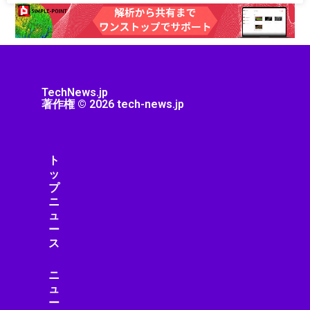
ゲーム
ゲーム/アプリ
ゲームガジェット
ゲームニュース
ゲーム機
TechNews.jp
コミュニティ
著作権 © 2026 tech-news.jp
コンクリート
コンクリート診断
コンシューマーエレクトロニクス
ト
コンシューマーテクノロジー
ッ
コントローラー
プ
ニ
コンピューター
ュ
サーキュラーエコノミー
ー
サーバー/データセンター
ス
サービス
サービスロボット
ニ
ュ
サイエンス
ー
サイバーセキュリティ