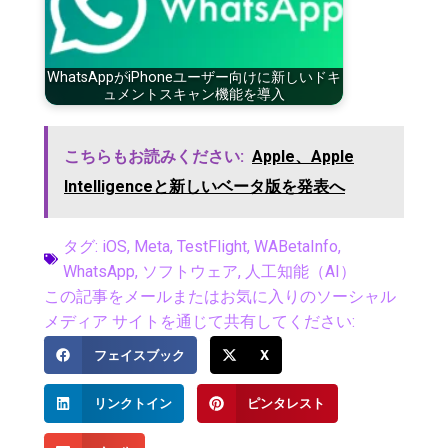
WhatsAppがiPhoneユーザー向けに新しいドキ
ュメントスキャン機能を導入
こちらもお読みください:
Apple、Apple
Intelligenceと新しいベータ版を発表へ
タグ:
iOS
,
Meta
,
TestFlight
,
WABetaInfo
,
WhatsApp
,
ソフトウェア
,
人工知能（AI）
この記事をメールまたはお気に入りのソーシャル
メディア サイトを通じて共有してください:
フェイスブック
X
リンクトイン
ピンタレスト