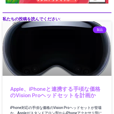
レス映像機器, 映像テクノロジー2025
Xiaomi（シャオミ）
XRデバイス
私たちの投稿を読んでください:
アウトドアガジェット
アクションゲーム
製品
アクセサリー
アニメ・マンガ
イヤホン・ヘッドホン
インターネット
インターネット・IT
インターネットトレンド
インド
インフォテインメント
インフラ
Apple、iPhoneと連携する手頃な価格
インフラ・調達
のVision Proヘッドセットを計画か
インフラ/都市設計
インフラDX
iPhone対応の手頃な価格のVision Proヘッドセットが登場
インフラテック
か。Appleがスタンドアロン型からiPhoneアクセサリ型に