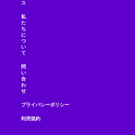
ス
サステナビリティ
サプライチェーン
私
ジェスチャーUI
た
シミュレーション
ち
に
シャープ製品
つ
スター・ウォーズ
い
スタートアップ
て
ストリーミング機器
ストレージ・ハードウェア
問
い
スピーカー・オーディオ
合
スマートアシスタント
わ
スマートインフラ
せ
スマートウェアラブル
スマートガジェット
プライバシーポリシー
スマートグラス
利用規約
スマートシティ
スマートデバイス
スマートデバイスアクセサリ