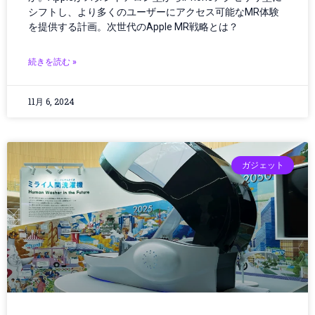
インフラ建設
シフトし、より多くのユーザーにアクセス可能なMR体験
インフラ投資
を提供する計画。次世代のApple MR戦略とは？
インフラ更新
インフラ点検
続きを読む »
インフラ維持管理
インフラ運用
11月 6, 2024
ウェアラブル
ウェアラブルガジェット
ウェアラブルテクノロジー
ウェアラブルデバイス
ガジェット
エッジAI
エネルギー
エネルギー/インフラ
エネルギーインフラ
エネルギーテクノロジー
エネルギー技術
エレクトロニクス
エンタメ・ポップカルチャー