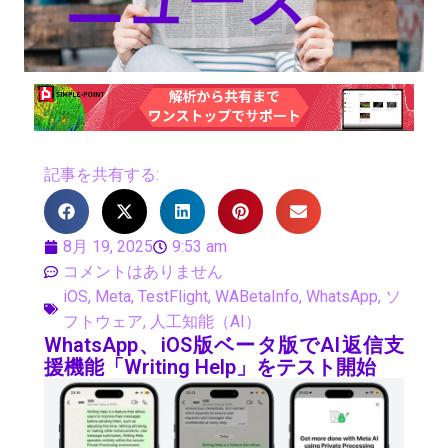
ニュース
記事を共有する:
8月 19, 2025
9:53 am
コメントはありません
iOS
,
Meta
,
TestFlight
,
WABetaInfo
,
WhatsApp
,
ソ
フトウェア
,
人工知能（AI）
WhatsApp、iOS版ベータ版でAI返信支
援機能「Writing Help」をテスト開始