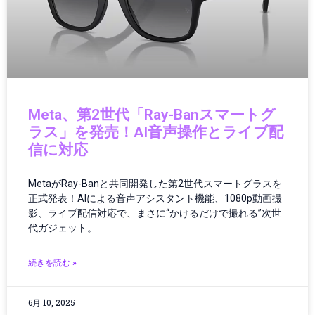
クラウド／データセンター
クラウドコンピューティング
クラウドテクノロジー
クリーンエネルギー
クリーンテック
クリエイター
Meta、第2世代「Ray-Banスマートグ
クリエイティブツール
ラス」を発売！AI音声操作とライブ配
グローバルIT動向
信に対応
グローバルガバナンス
グローバルテック
MetaがRay-Banと共同開発した第2世代スマートグラスを
グローバルニュース
正式発表！AIによる音声アシスタント機能、1080p動画撮
グローバルビジネス
影、ライブ配信対応で、まさに“かけるだけで撮れる”次世
グローバル物流
代ガジェット。
ゲーミング
ゲーミング／ハードウェア
続きを読む »
ゲーミングPC
ゲーミングハードウェア
6月 10, 2025
ゲーミング端末