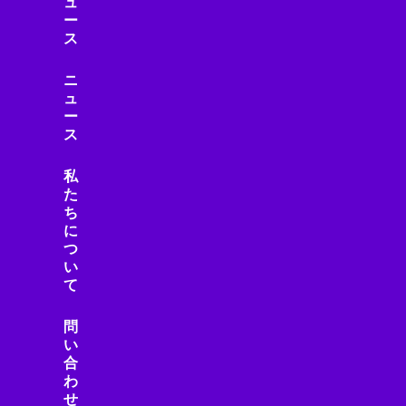
ュ
コンクリート診断
ー
コンシューマーエレクトロニクス
ス
コンシューマーテクノロジー
コントローラー
ニ
ュ
コンピューター
ー
サーキュラーエコノミー
ス
サーバー/データセンター
サービス
私
サービスロボット
た
ち
サイエンス
に
サイバーセキュリティ
つ
サステナビリティ
い
サプライチェーン
て
ジェスチャーUI
問
シミュレーション
い
シャープ製品
合
スター・ウォーズ
わ
スタートアップ
せ