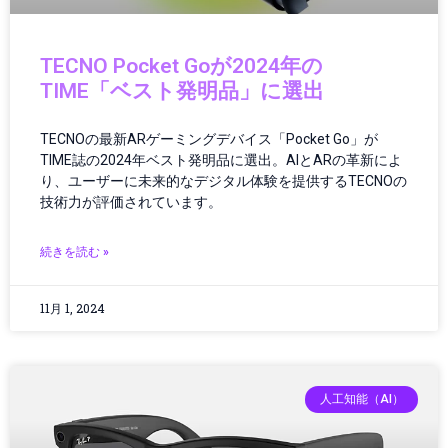
イヤホン・ヘッドホン
インターネット
インターネット・IT
TECNO Pocket Goが2024年の
インターネットトレンド
TIME「ベスト発明品」に選出
インド
インフォテインメント
TECNOの最新ARゲーミングデバイス「Pocket Go」が
インフラ
TIME誌の2024年ベスト発明品に選出。AIとARの革新によ
インフラ・調達
り、ユーザーに未来的なデジタル体験を提供するTECNOの
技術力が評価されています。
インフラ/都市設計
インフラDX
続きを読む »
インフラテック
インフラ建設
インフラ投資
11月 1, 2024
インフラ更新
インフラ点検
インフラ維持管理
人工知能（AI）
インフラ運用
ウェアラブル