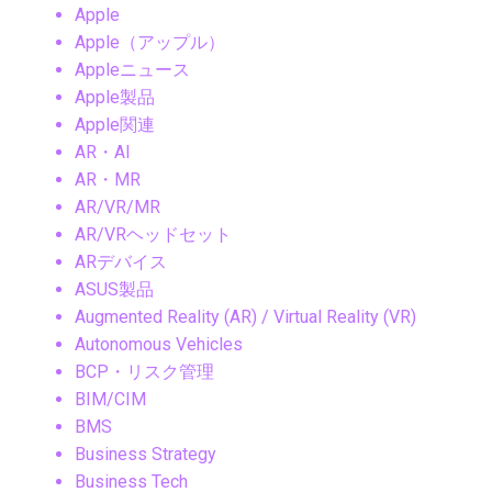
Apple
Apple（アップル）
Appleニュース
Apple製品
Apple関連
AR・AI
AR・MR
AR/VR/MR
AR/VRヘッドセット
ARデバイス
ASUS製品
Augmented Reality (AR) / Virtual Reality (VR)
Autonomous Vehicles
BCP・リスク管理
BIM/CIM
BMS
Business Strategy
Business Tech