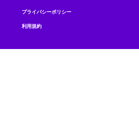
ストリーミング機器
プライバシーポリシー
ストレージ・ハードウェア
スピーカー・オーディオ
利用規約
スマートアシスタント
スマートインフラ
スマートウェアラブル
スマートガジェット
スマートグラス
スマートシティ
スマートデバイス
スマートデバイスアクセサリ
スマートトイ
スマートビル
スマートフォン
スマートフォン・モバイル
スマートフォンニュース
スマートフォンレビュー
スマートホーム