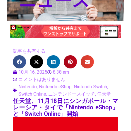
ニュース
記事を共有する:
10月 16, 2025
8:38 am
コメントはありません
Nintendo
,
Nintendo eShop
,
Nintendo Switch
,
Switch Online
,
ニンテンドースイッチ
,
任天堂
任天堂、11月18日にシンガポール・マ
レーシア・タイで「Nintendo eShop」
と「Switch Online」開始