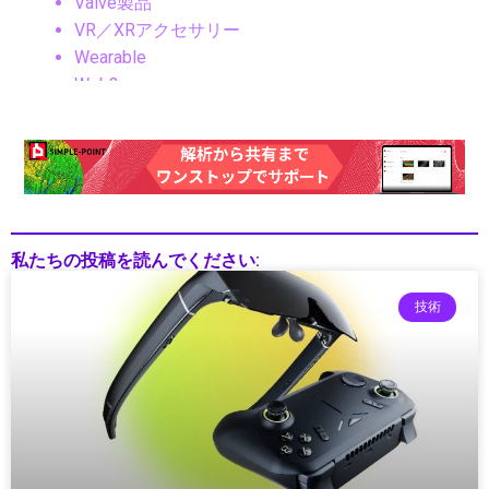
Valve製品
VR／XRアクセサリー
Wearable
Web3
Web開発
Windows
Windowsデバイス
Windows搭載機
XGODY, ポータブルプロジェクター, Android11,
1080pプロジェクター, 4Kネイティブ, アウトド
私たちの投稿を読んでください:
アシアター, ホームシアターガジェット, ワイヤ
レス映像機器, 映像テクノロジー2025
技術
Xiaomi（シャオミ）
XRデバイス
アウトドアガジェット
アクションゲーム
アクセサリー
アニメ・マンガ