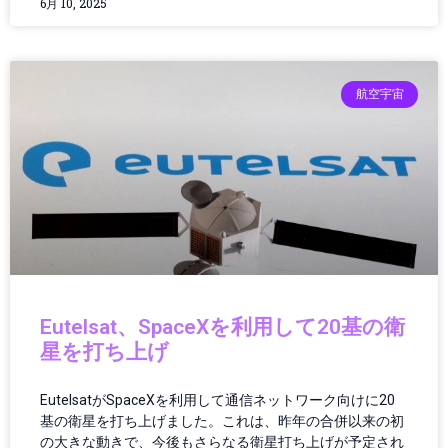
6月 10, 2025
カーボンニュートラル
ガイド
ガジェット
ガジェット・テクノロジー
航空宇宙
ガジェットニュース
ガジェットレビュー
ガジェット最新情報
ガバナンス
ガバナンス/コンプライアンス
カメラ
キャッシュレス
クラウド／データセンター
クラウドコンピューティング
Eutelsat、SpaceXを利用して20基の衛
クラウドテクノロジー
星を打ち上げ
クリーンエネルギー
クリーンテック
EutelsatがSpaceXを利用して通信ネットワーク向けに20
クリエイター
基の衛星を打ち上げました。これは、昨年の合併以来の初
クリエイティブツール
の大きな動きで、今後もさらなる衛星打ち上げが予定され