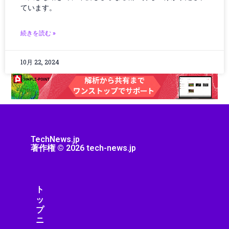
グローバルIT動向
ています。
グローバルガバナンス
グローバルテック
続きを読む »
グローバルニュース
グローバルビジネス
10月 22, 2024
グローバル物流
ゲーミング
ゲーミング／ハードウェア
ゲーミングPC
ゲーミングハードウェア
ゲーミング端末
TechNews.jp
ゲーム
著作権 © 2026 tech-news.jp
ゲーム/アプリ
ゲームガジェット
ゲームニュース
ト
ゲーム機
ッ
コミュニティ
プ
ニ
コンクリート