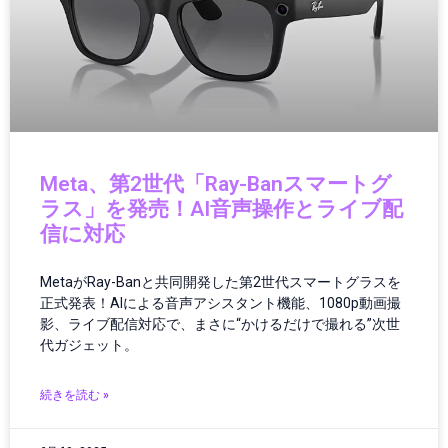
ウェアラブルガジェット
ウェアラブルテクノロジー
ウェアラブルデバイス
エッジAI
エネルギー
エネルギー/インフラ
エネルギーインフラ
Meta、第2世代「Ray-Banスマートグ
エネルギーテクノロジー
ラス」を発売！AI音声操作とライブ配
エネルギー技術
信に対応
エレクトロニクス
エンタメ・ポップカルチャー
オーディオ
MetaがRay-Banと共同開発した第2世代スマートグラスを
正式発表！AIによる音声アシスタント機能、1080p動画撮
オーディオ・ヘッドフォン
影、ライブ配信対応で、まさに“かけるだけで撮れる”次世
オーディオ機器
代ガジェット。
オペレーション
オペレーティングシステム
続きを読む »
カー／モバイルアクセサリ
カーアクセサリー