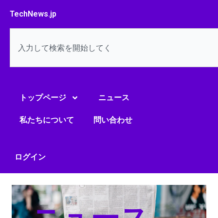
内
TechNews.jp
容
を
検
ス
索
キ
ッ
プ
トップページ
ニュース
私たちについて
問い合わせ
ログイン