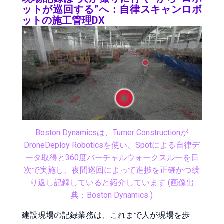
ットが巡回する”へ：自律スキャンロボ
ットの施工管理DX
Boston Dynamicsは、Turner Constructionが
DroneDeploy Roboticsを使い、Spotによる自律デ
ータ取得と360度バーチャルウォークスルーを日
次で実施し、夜間巡回によって進捗を正確かつ繰
り返し記録していると紹介しています (画像出
典：Boston Dynamics )
建設現場の記録業務は、これまで人が現場を歩