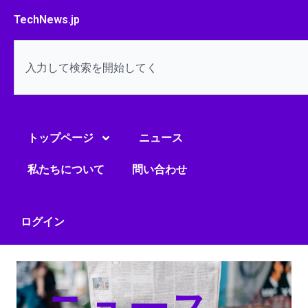
内
TechNews.jp
容
を
検
ス
索
キ
ッ
プ
トップページ
ニュース
私たちについて
問い合わせ
ログイン