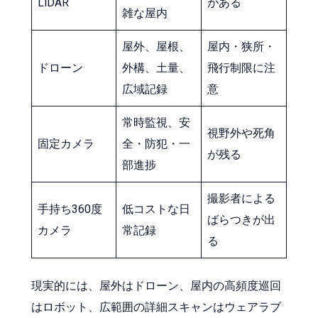
LiDAR
がある
雑な屋内
屋外、屋根、
屋内・狭所・
ドローン
外構、土量、
飛行制限に注
広域記録
意
常時監視、安
視野外や死角
固定カメラ
全・防犯・一
が残る
部進捗
撮影者による
手持ち360度
低コストな日
ばらつきが出
カメラ
常記録
る
現実的には、屋外はドローン、屋内の高頻度巡回
はロボット、広範囲の詳細スキャンはウェアラブ