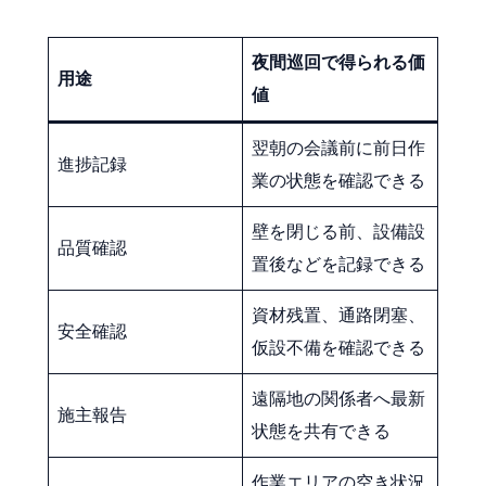
夜間巡回で得られる価
用途
値
翌朝の会議前に前日作
進捗記録
業の状態を確認できる
壁を閉じる前、設備設
品質確認
置後などを記録できる
資材残置、通路閉塞、
安全確認
仮設不備を確認できる
遠隔地の関係者へ最新
施主報告
状態を共有できる
作業エリアの空き状況