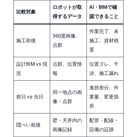
ロボットが取
AI・BIMで確
比較対象
得するデータ
認できること
作業完了、未
360度画像、
施工前後
施工、資材残
点群
置
設計BIM vs 現
点群、位置情
位置ズレ、干
況
報
渉、施工漏れ
進捗差分、作
同一地点の画
前日 vs 当日
業量、変更箇
像・点群
所
壁・天井内の
配管・配線・
隠ぺい前後
画像記録
設備の証跡