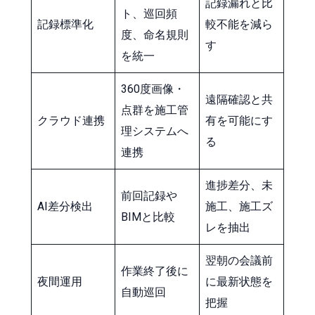
記録漏れと比
ト、巡回頻
記録標準化
較不能を減ら
度、命名規則
す
を統一
360度画像・
遠隔確認と共
点群を施工管
クラウド連携
有を可能にす
理システムへ
る
連携
進捗差分、未
前回記録や
AI差分検出
施工、施工ズ
BIMと比較
レを抽出
翌朝の会議前
作業終了後に
夜間運用
に最新状態を
自動巡回
把握