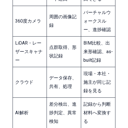
バーチャルウ
周囲の画像記
360度カメラ
ォークスル
録
ー、進捗確認
LiDAR・レー
BIM比較、出
点群取得、形
ザースキャナ
来形確認、as-
状記録
ー
built記録
現場・本社・
データ保存、
クラウド
施主が同じ記
共有、処理
録を見る
差分検出、進
記録から判断
AI解析
捗判定、異常
材料へ変換す
検知
る