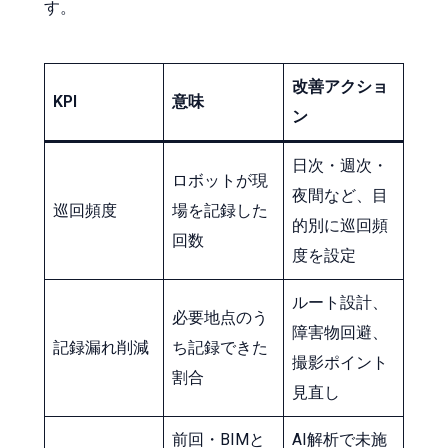
す。
改善アクショ
KPI
意味
ン
日次・週次・
ロボットが現
夜間など、目
巡回頻度
場を記録した
的別に巡回頻
回数
度を設定
ルート設計、
必要地点のう
障害物回避、
記録漏れ削減
ち記録できた
撮影ポイント
割合
見直し
前回・BIMと
AI解析で未施