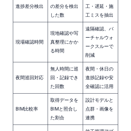
進捗差分検出
の差分を検出
工・遅延・施
した数
工ミスを抽出
遠隔確認、バ
現地確認や写
ーチャルウォ
現場確認時間
真整理にかか
ークスルーで
る時間
削減
無人時間に巡
夜間・休日の
夜間巡回対応
回・記録でき
進捗記録や安
た回数
全確認に活用
取得データを
設計モデルと
BIM比較率
BIMと照合し
点群・画像を
た割合
連携