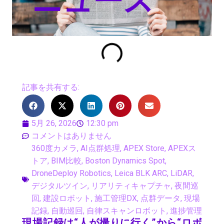
ニュース
記事を共有する:
5月 26, 2026
12:30 pm
コメントはありません
360度カメラ
,
AI点群処理
,
APEX Store
,
APEXス
トア
,
BIM比較
,
Boston Dynamics Spot
,
DroneDeploy Robotics
,
Leica BLK ARC
,
LiDAR
,
デジタルツイン
,
リアリティキャプチャ
,
夜間巡
回
,
建設ロボット
,
施工管理DX
,
点群データ
,
現場
記録
,
自動巡回
,
自律スキャンロボット
,
進捗管理
現場記録は“人が撮りに行く”から“ロボ