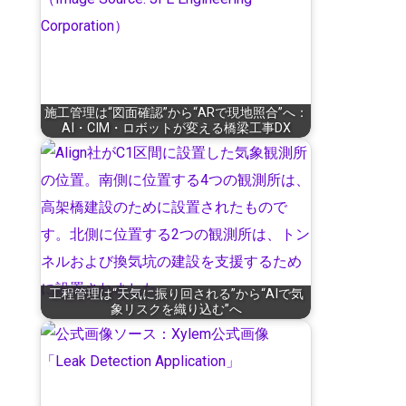
施工管理は“図面確認”から“ARで現地照合”へ：
AI・CIM・ロボットが変える橋梁工事DX
工程管理は“天気に振り回される”から“AIで気
象リスクを織り込む”へ