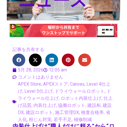
ニュース
記事を共有する:
5月 28, 2026
12:05 am
コメントはありません
APEX Store
,
APEXストア
,
Canvas
,
Level 4仕上
げ
,
Level 5仕上げ
,
ドライウォールロボット
,
ド
ライウォール仕上げ
,
ロボット内装仕上げ
,
仕上
げ品質
,
内装仕上げ
,
協働ロボット
,
建設AI
,
建設
DX
,
建設ロボット
,
施工管理DX
,
検査合格率
,
省
人化
,
粉じん対策
,
若手不足
,
補修削減
内装仕上げは“職人だけに頼る”から“ロ