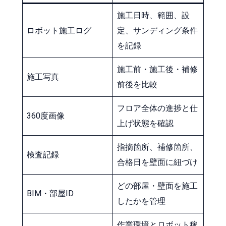
施工日時、範囲、設
ロボット施工ログ
定、サンディング条件
を記録
施工前・施工後・補修
施工写真
前後を比較
フロア全体の進捗と仕
360度画像
上げ状態を確認
指摘箇所、補修箇所、
検査記録
合格日を壁面に紐づけ
どの部屋・壁面を施工
BIM・部屋ID
したかを管理
作業環境とロボット稼