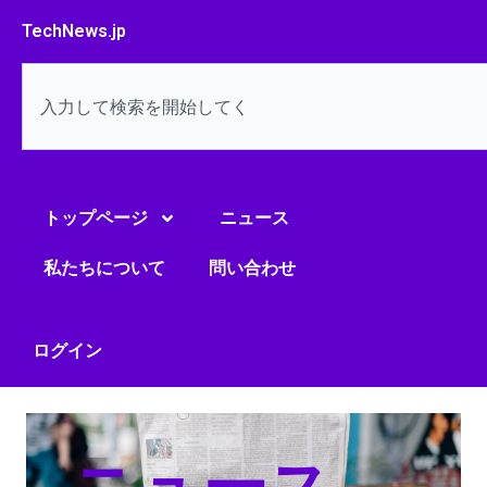
内
TechNews.jp
容
を
検
ス
索
キ
ッ
プ
トップページ
ニュース
私たちについて
問い合わせ
ログイン