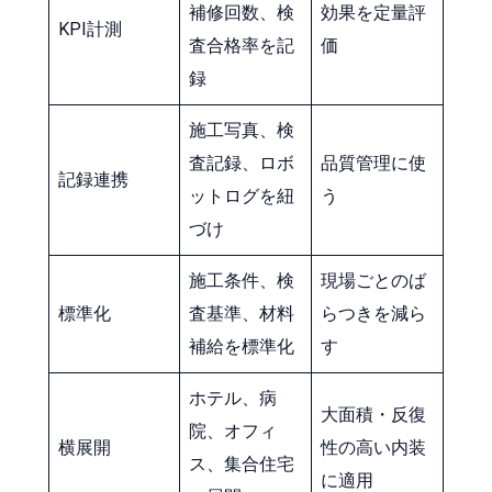
補修回数、検
効果を定量評
KPI計測
査合格率を記
価
録
施工写真、検
査記録、ロボ
品質管理に使
記録連携
ットログを紐
う
づけ
施工条件、検
現場ごとのば
標準化
査基準、材料
らつきを減ら
補給を標準化
す
ホテル、病
大面積・反復
院、オフィ
横展開
性の高い内装
ス、集合住宅
に適用