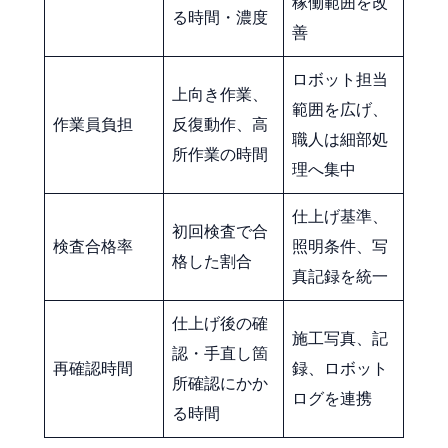
稼働範囲を改
る時間・濃度
善
ロボット担当
上向き作業、
範囲を広げ、
作業員負担
反復動作、高
職人は細部処
所作業の時間
理へ集中
仕上げ基準、
初回検査で合
検査合格率
照明条件、写
格した割合
真記録を統一
仕上げ後の確
施工写真、記
認・手直し箇
再確認時間
録、ロボット
所確認にかか
ログを連携
る時間