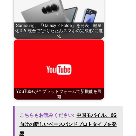
Samsung、「Galaxy Z Fold6」を発表！軽量
化＆AI統合で“折りたたみスマホの完成形”に進
化
YouTubeが全プラットフォームで新機能を展
開
こちらもお読みください:
中国モバイル、6G
向けの新しいベースバンドプロトタイプを発
表