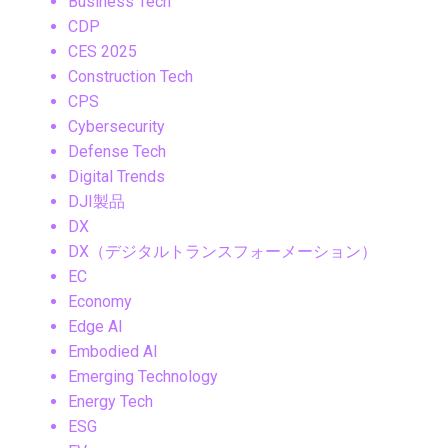
Business Tech
CDP
CES 2025
Construction Tech
CPS
Cybersecurity
Defense Tech
Digital Trends
DJI製品
DX
DX（デジタルトランスフォーメーション）
EC
Economy
Edge AI
Embodied AI
Emerging Technology
Energy Tech
ESG