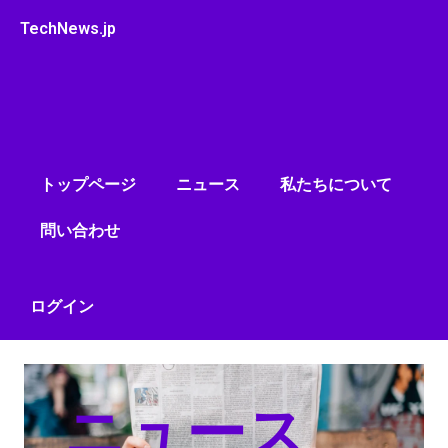
内
TechNews.jp
容
を
ス
キ
ッ
プ
トップページ
ニュース
私たちについて
問い合わせ
ログイン
ニュース