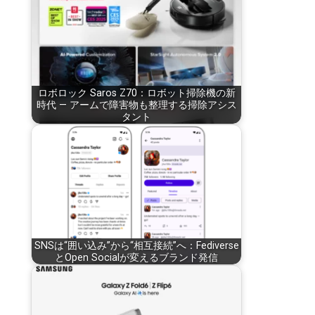
ロボロック Saros Z70：ロボット掃除機の新
時代 — アームで障害物も整理する掃除アシス
タント
SNSは“囲い込み”から“相互接続”へ：Fediverse
とOpen Socialが変えるブランド発信