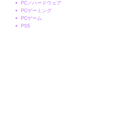
PC／ハードウェア
PCゲーミング
PCゲーム
PS5
RaaS
RAG
Robotics
Robotics Chips
RTK/マッピング
SaaS
SaaSセキュリティ
Samsung
Samsungニュース
Samsung製品
Security
SLAM
Sleep Tech
Smart Cities