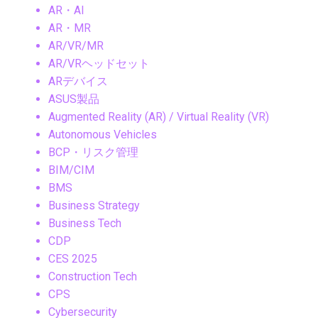
AR・AI
AR・MR
AR/VR/MR
AR/VRヘッドセット
ARデバイス
ASUS製品
Augmented Reality (AR) / Virtual Reality (VR)
Autonomous Vehicles
BCP・リスク管理
BIM/CIM
BMS
Business Strategy
Business Tech
CDP
CES 2025
Construction Tech
CPS
Cybersecurity