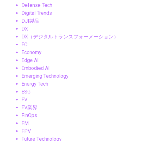
Defense Tech
Digital Trends
DJI製品
DX
DX（デジタルトランスフォーメーション）
EC
Economy
Edge AI
Embodied AI
Emerging Technology
Energy Tech
ESG
EV
EV業界
FinOps
FM
FPV
Future Technology