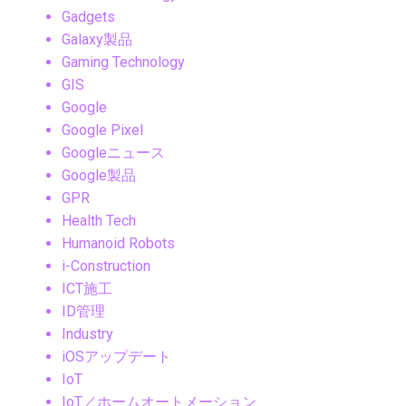
Gadgets
Galaxy製品
Gaming Technology
GIS
Google
Google Pixel
Googleニュース
Google製品
GPR
Health Tech
Humanoid Robots
i-Construction
ICT施工
ID管理
Industry
iOSアップデート
IoT
IoT／ホームオートメーション