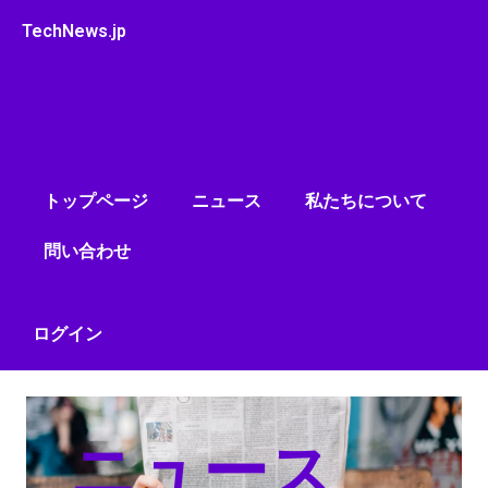
内
TechNews.jp
容
を
ス
キ
ッ
プ
トップページ
ニュース
私たちについて
問い合わせ
ログイン
ニュース