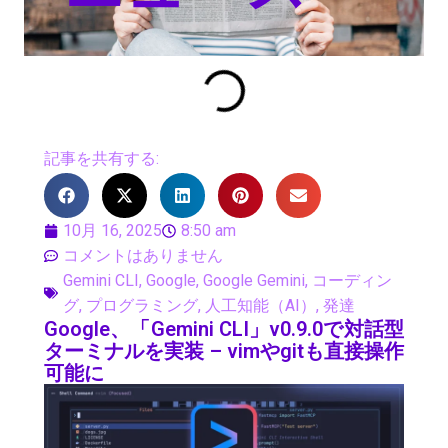
記事を共有する:
10月 16, 2025
8:50 am
コメントはありません
Gemini CLI
,
Google
,
Google Gemini
,
コーディン
グ
,
プログラミング
,
人工知能（AI）
,
発達
Google、「Gemini CLI」v0.9.0で対話型
ターミナルを実装 – vimやgitも直接操作
可能に