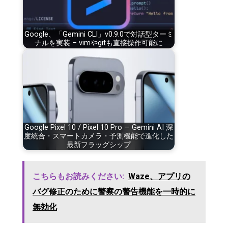
Google、「Gemini CLI」v0.9.0で対話型ターミ
ナルを実装 – vimやgitも直接操作可能に
Google Pixel 10 / Pixel 10 Pro — Gemini AI 深
度統合・スマートカメラ・予測機能で進化した
最新フラッグシップ
こちらもお読みください:
Waze、アプリの
バグ修正のために警察の警告機能を一時的に
無効化