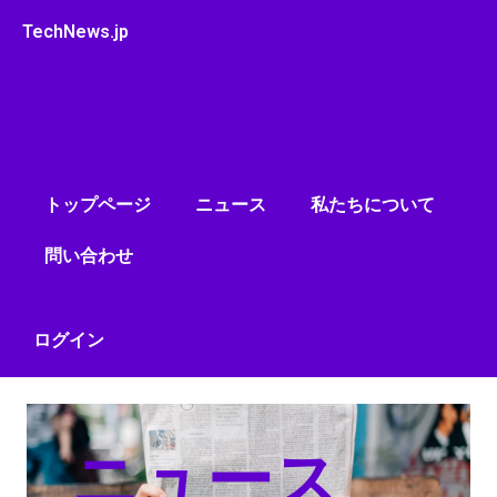
内
TechNews.jp
容
を
ス
キ
ッ
プ
トップページ
ニュース
私たちについて
問い合わせ
ログイン
ニュース