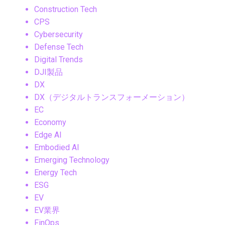
Construction Tech
CPS
Cybersecurity
Defense Tech
Digital Trends
DJI製品
DX
DX（デジタルトランスフォーメーション）
EC
Economy
Edge AI
Embodied AI
Emerging Technology
Energy Tech
ESG
EV
EV業界
FinOps