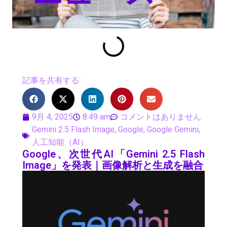
記事を共有する:
9月 4, 2025
8:49 am
コメントはありません
Gemini 2.5 Flash Image
,
Google
,
Google Gemini
,
人工知能（AI）
Google、次世代AI「Gemini 2.5 Flash
Image」を発表｜画像解析と生成を融合