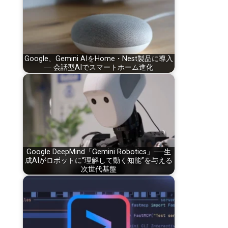
Google、Gemini AIをHome・Nest製品に導入
― 会話型AIでスマートホーム進化
Google DeepMind「Gemini Robotics」──生
成AIがロボットに“理解して動く知能”を与える
次世代基盤