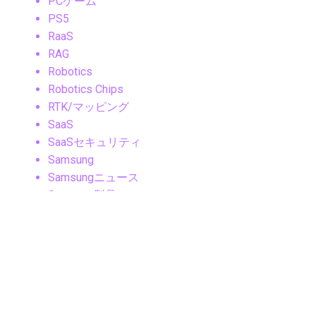
PCゲーム
PS5
RaaS
RAG
Robotics
Robotics Chips
RTK/マッピング
SaaS
SaaSセキュリティ
Samsung
Samsungニュース
Samsung製品
Security
SLAM
Sleep Tech
Smart Cities
Smart Ring
Smartphone