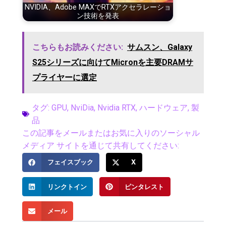
NVIDIA、Adobe MAXでRTXアクセラレーショ
ン技術を発表
こちらもお読みください:
サムスン、Galaxy
S25シリーズに向けてMicronを主要DRAMサ
プライヤーに選定
タグ:
GPU
,
NviDia
,
Nvidia RTX
,
ハードウェア
,
製
品
この記事をメールまたはお気に入りのソーシャル
メディア サイトを通じて共有してください:
フェイスブック
X
リンクトイン
ピンタレスト
メール