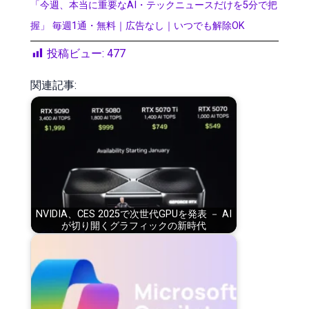
「今週、本当に重要なAI・テックニュースだけを5分で把
握」 毎週1通・無料｜広告なし｜いつでも解除OK
投稿ビュー:
477
関連記事:
NVIDIA、CES 2025で次世代GPUを発表 － AI
が切り開くグラフィックの新時代