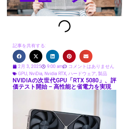
記事を共有する:
2月 3, 2025
9:00 am
コメントはありません
GPU
,
NviDia
,
Nvidia RTX
,
ハードウェア
,
製品
NVIDIAの次世代GPU「RTX 5080」、評
価テスト開始 – 高性能と省電力を実現