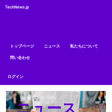
内
TechNews.jp
容
を
ス
キ
ッ
プ
トップページ
ニュース
私たちについて
問い合わせ
ログイン
ニュース