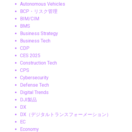
Autonomous Vehicles
BCP・リスク管理
BIM/CIM
BMS
Business Strategy
Business Tech
CDP
CES 2025
Construction Tech
CPS
Cybersecurity
Defense Tech
Digital Trends
DJI製品
DX
DX（デジタルトランスフォーメーション）
EC
Economy