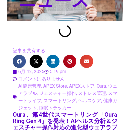
ニュース
記事を共有する:
6月 12, 2025
5:19 pm
コメントはありません
AI健康管理
,
APEX Store
,
APEXストア
,
Oura
,
ウェ
アラブル
,
ジェスチャー操作
,
ストレス管理
,
スマ
ートライフ
,
スマートリング
,
ヘルスケア
,
健康ガ
ジェット
,
睡眠トラッカー
Oura、第4世代スマートリング「Oura
Ring Gen 4」を発表！AIヘルス分析＆ジ
ェスチャー操作対応の進化型ウェアラブ