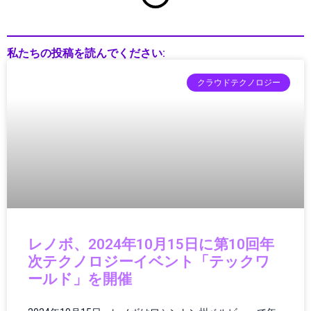
インフラ維持管理
インフラ運用
ウェアラブル
私たちの投稿を読んでください:
ウェアラブルガジェット
ウェアラブルテクノロジー
クラウドテクノロジー
ウェアラブルデバイス
エッジAI
エネルギー
エネルギー/インフラ
エネルギーインフラ
エネルギーテクノロジー
エネルギー技術
エレクトロニクス
エンタメ・ポップカルチャー
レノボ、2024年10月15日に第10回年
オーディオ
次テクノロジーイベント「テックワ
オーディオ・ヘッドフォン
ールド」を開催
オーディオ機器
オペレーション