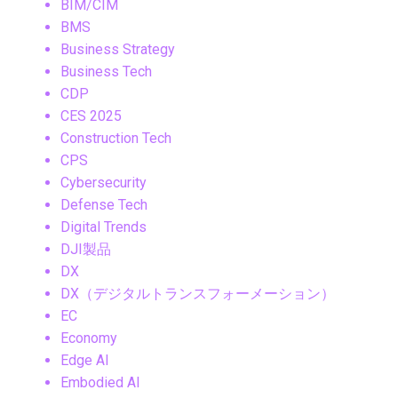
BIM/CIM
BMS
Business Strategy
Business Tech
CDP
CES 2025
Construction Tech
CPS
Cybersecurity
Defense Tech
Digital Trends
DJI製品
DX
DX（デジタルトランスフォーメーション）
EC
Economy
Edge AI
Embodied AI