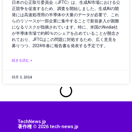
シミュレーション
日本の公正取引委員会（JFTC）は、生成AI市場における公
シャープ製品
正競争を促進するため、調査を開始しました。生成AIの開
発には高速処理用の半導体や大量のデータが必要で、これ
スター・ウォーズ
らのリソースが一部企業に集中することで新規参入が困難
スタートアップ
になるリスクが指摘されています。特に、米国のNvidia社
ストリーミング機器
が半導体市場で約80％のシェアを占めていることが懸念さ
ストレージ・ハードウェア
れており、JFTCはこの問題に対処するため、広く意見を
スピーカー・オーディオ
募りつつ、2024年春に報告書を発表する予定です。
スマートアシスタント
スマートインフラ
続きを読む »
スマートウェアラブル
スマートガジェット
10月 3, 2024
スマートグラス
スマートシティ
スマートデバイス
スマートデバイスアクセサリ
スマートトイ
スマートビル
TechNews.jp
著作権 © 2026 tech-news.jp
スマートフォン