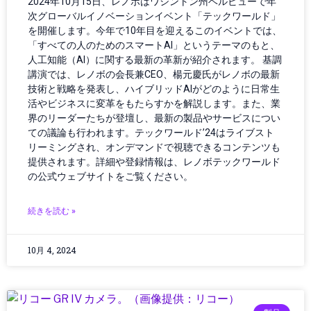
2024年10月15日、レノボはワシントン州ベルビューで年
オペレーティングシステム
次グローバルイノベーションイベント「テックワールド」
を開催します。今年で10年目を迎えるこのイベントでは、
カー／モバイルアクセサリ
「すべての人のためのスマートAI」というテーマのもと、
カーアクセサリー
人工知能（AI）に関する最新の革新が紹介されます。 基調
カーボンニュートラル
講演では、レノボの会長兼CEO、楊元慶氏がレノボの最新
ガイド
技術と戦略を発表し、ハイブリッドAIがどのように日常生
ガジェット
活やビジネスに変革をもたらすかを解説します。また、業
界のリーダーたちが登壇し、最新の製品やサービスについ
ガジェット・テクノロジー
ての議論も行われます。テックワールド’24はライブスト
ガジェットニュース
リーミングされ、オンデマンドで視聴できるコンテンツも
ガジェットレビュー
提供されます。詳細や登録情報は、レノボテックワールド
ガジェット最新情報
の公式ウェブサイトをご覧ください。
ガバナンス
ガバナンス/コンプライアンス
続きを読む »
カメラ
キャッシュレス
10月 4, 2024
クラウド／データセンター
クラウドコンピューティング
クラウドテクノロジー