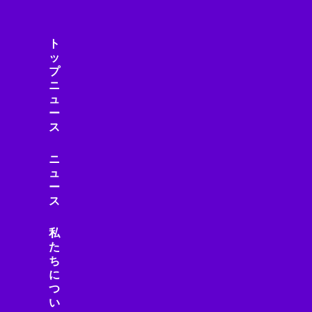
スマートフォン・モバイル
スマートフォンニュース
スマートフォンレビュー
ト
スマートホーム
ッ
プ
スマートライフ
ニ
スマート家電
ュ
スマート建設
ー
スマート水道
ス
スマート物流
ニ
スマート製造
ュ
スマホニュース
ー
セール・キャンペーン
ス
セキュリティ
セキュリティ/プライバシー
私
た
セキュリティ/リスク
ち
ゼロトラスト
に
ソーシャルメディア
つ
ソニー製品
い