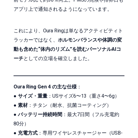
アプリ上で通知されるようになっています。
これにより、Oura Ringは単なるアクティビティト
ラッカーではなく、
ホルモンバランスや体調の変
動も含めた“体内のリズム”を読むパーソナルAIコ
ーチ
としての立場を確立しました。
Oura Ring Gen 4 の主な仕様
：
●
サイズ・重量
：USサイズ6〜13（重さ4〜6g）
●
素材
：チタン（耐水、抗菌コーティング）
●
バッテリー持続時間
：最大7日間（フル充電約
80分）
●
充電方式
：専用ワイヤレスチャージャー（USB-