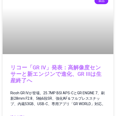
クリーンエネルギー
製品
クリーンテック
クリエイター
クリエイティブツール
グローバルIT動向
グローバルガバナンス
グローバルテック
グローバルニュース
グローバルビジネス
グローバル物流
ゲーミング
リコー「GR IV」発表：高解像度セン
ゲーミング／ハードウェア
サーと新エンジンで進化、GR IIIは生
ゲーミングPC
産終了へ
ゲーミングハードウェア
ゲーミング端末
Ricoh GR IVが登場。25.7MP BSI APS-CとGR ENGINE 7、刷
ゲーム
新28mm F2.8、5軸6段SR、強化AF＆フルプレススナッ
ゲーム/アプリ
プ、内蔵53GB、USB-C、専用アプリ「GR WORLD」対応。
ゲームガジェット