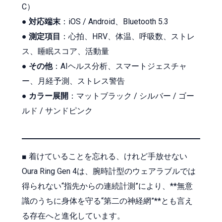
C）
●
対応端末
：iOS / Android、Bluetooth 5.3
●
測定項目
：心拍、HRV、体温、呼吸数、ストレ
ス、睡眠スコア、活動量
●
その他
：AIヘルス分析、スマートジェスチャ
ー、月経予測、ストレス警告
●
カラー展開
：マットブラック / シルバー / ゴー
ルド / サンドピンク
■ 着けていることを忘れる、けれど手放せない
Oura Ring Gen 4は、腕時計型のウェアラブルでは
得られない“指先からの連続計測”により、**無意
識のうちに身体を守る“第二の神経網”**とも言え
る存在へと進化しています。