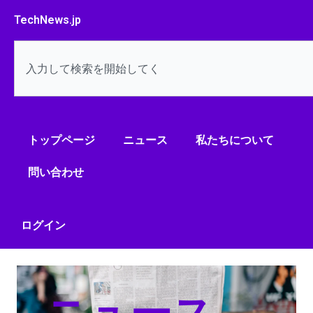
内
TechNews.jp
容
を
検
ス
索
キ
ッ
プ
トップページ
ニュース
私たちについて
問い合わせ
ログイン