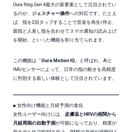
Oura Ring Gen 4最大の新要素として注目されてい
るのが、
ジェスチャー操作
への対応です。たとえ
ば、指を2回タップすることで音楽を再生/停止、
親指と人差し指を合わせてスマホ通知の読み上げ
を開始、といった機能を割り当てられます。
この機能は「
Oura Motion IQ
」と呼ばれ、AIと
IMUセンサーによって、日常の指の動きを高精度
に判別する新しい体験として注目されています。
■ 女性向け機能と月経予測の進化
女性ユーザー向けには、
皮膚温とHRVの相関から
月経周期の自動予測
が可能になっており、精度が
前モデル比で約30％向上。PMSの兆候や排卵日も