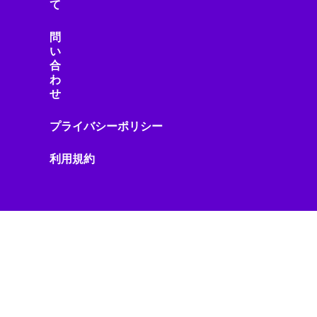
て
ソフトウェア
ソフトウェアアップデート
問
ソフトウェア開発
い
ソフトバンク
合
タブレット
わ
せ
タワークレーン
データガバナンス
プライバシーポリシー
データセンター
データセンター/AIインフラ
利用規約
データ基盤
データ活用
データ管理
データ連携
テクノロジー
テクノロジーニュース
テクノロジー政策
デザイン／イノベーション
デジタル Trends