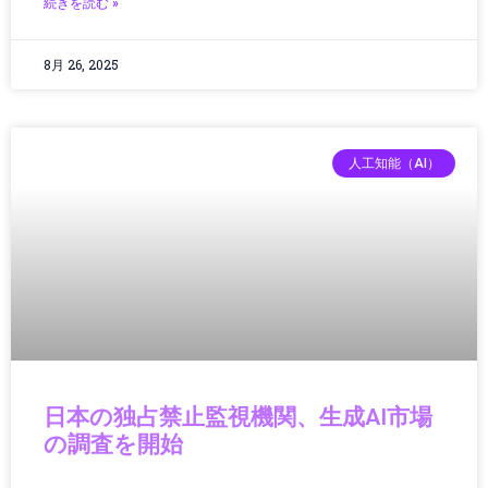
ゲームニュース
続きを読む »
ゲーム機
コミュニティ
8月 26, 2025
コンクリート
コンクリート診断
コンシューマーエレクトロニクス
コンシューマーテクノロジー
人工知能（AI）
コントローラー
コンピューター
サーキュラーエコノミー
サーバー/データセンター
サービス
サービスロボット
サイエンス
サイバーセキュリティ
サステナビリティ
日本の独占禁止監視機関、生成AI市場
サプライチェーン
の調査を開始
ジェスチャーUI