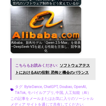
世代のソフトウェア制作をどう変えているか
Alibaba、新AIモデル「Qwen 2.5-Max」を発表
—DeepSeek-V3を超える性能を主張し、競争激
化
こちらもお読みください:
ソフトウェアテス
トにおけるAIの役割: 恐怖と機会のバランス
タグ:
ByteDance
,
ChatGPT
,
Doubao
,
OpenAI
,
TikTok
,
モバイルアプリ
,
中国
,
人工知能（AI）
この記事をメールまたはお気に入りのソーシャル
メディア サイトを通じて共有してください: