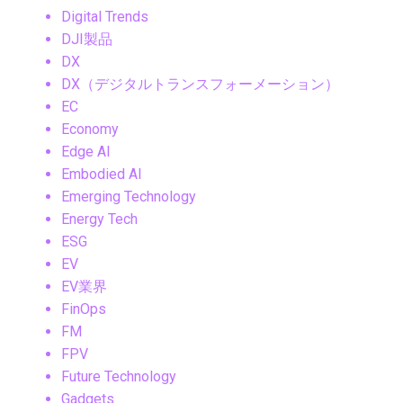
Digital Trends
DJI製品
DX
DX（デジタルトランスフォーメーション）
EC
Economy
Edge AI
Embodied AI
Emerging Technology
Energy Tech
ESG
EV
EV業界
FinOps
FM
FPV
Future Technology
Gadgets