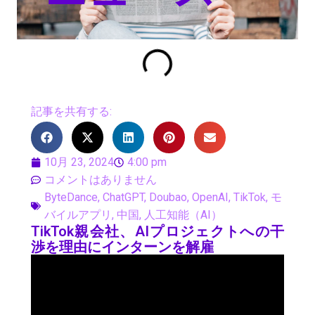
記事を共有する:
10月 23, 2024
4:00 pm
コメントはありません
ByteDance
,
ChatGPT
,
Doubao
,
OpenAI
,
TikTok
,
モ
バイルアプリ
,
中国
,
人工知能（AI）
TikTok親会社、AIプロジェクトへの干
渉を理由にインターンを解雇