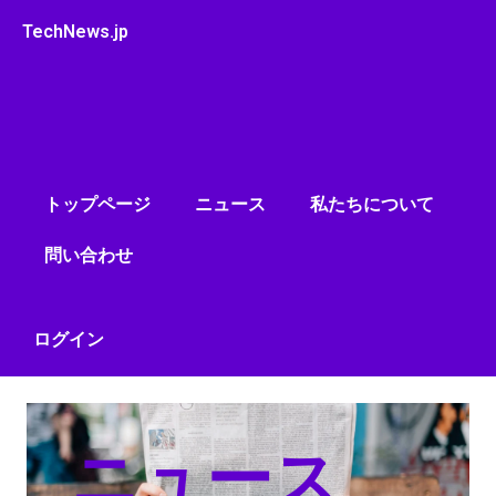
内
TechNews.jp
容
を
ス
キ
ッ
プ
トップページ
ニュース
私たちについて
問い合わせ
ログイン
ニュース