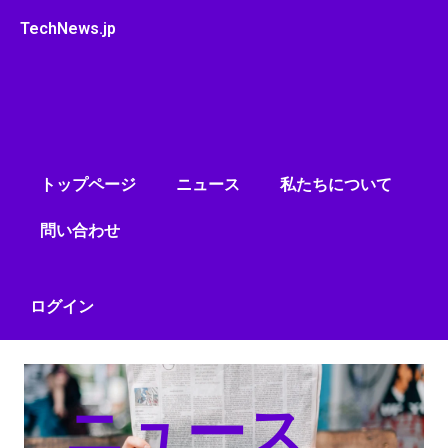
内
TechNews.jp
容
を
ス
キ
ッ
プ
トップページ
ニュース
私たちについて
問い合わせ
ログイン
ニュース