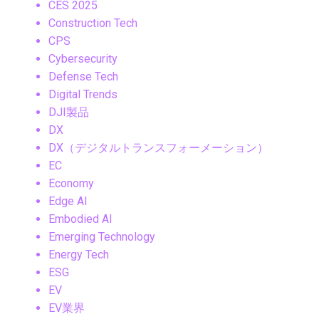
CES 2025
Construction Tech
CPS
Cybersecurity
Defense Tech
Digital Trends
DJI製品
DX
DX（デジタルトランスフォーメーション）
EC
Economy
Edge AI
Embodied AI
Emerging Technology
Energy Tech
ESG
EV
EV業界