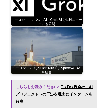
イーロン・マスクのxAI、Grok AIを無料ユーザ
ーにも公開
イーロン・マスク(Elon Musk)、SpaceXにxAI
を統合
こちらもお読みください:
TikTok親会社、AI
プロジェクトへの干渉を理由にインターンを
解雇