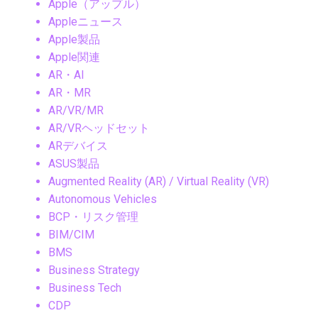
Apple（アップル）
Appleニュース
Apple製品
Apple関連
AR・AI
AR・MR
AR/VR/MR
AR/VRヘッドセット
ARデバイス
ASUS製品
Augmented Reality (AR) / Virtual Reality (VR)
Autonomous Vehicles
BCP・リスク管理
BIM/CIM
BMS
Business Strategy
Business Tech
CDP