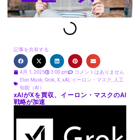
記事を共有する:
4月 1, 2025
3:00 pm
コメントはありません
Elon Musk
,
Grok
,
X
,
xAI
,
イーロン・マスク
,
人工
知能（AI）
xAIがXを買収、イーロン・マスクのAI
戦略が加速