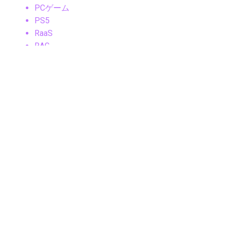
PCゲーム
PS5
RaaS
RAG
Robotics
Robotics Chips
RTK/マッピング
SaaS
SaaSセキュリティ
Samsung
Samsungニュース
Samsung製品
Security
SLAM
Sleep Tech
Smart Cities
Smart Ring
Smartphone