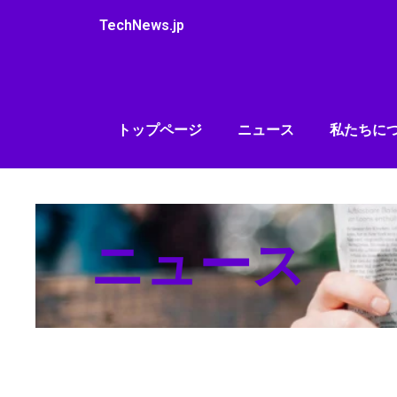
内
TechNews.jp
容
を
ス
キ
ッ
トップページ
ニュース
私たちに
プ
ニュース