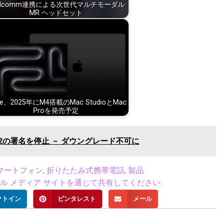
alcomm連携による次世代マルチモーダル
MR ヘッドセット
le、2025年にM4搭載のMac StudioとMac
Proを発売予定
18.3.2の署名を停止 － ダウングレード不可に
マートフォン
,
折りたたみ式携帯電話
,
製品
 メディア サイトを通じて共有してください:
クトイン
ピンタレスト
メール