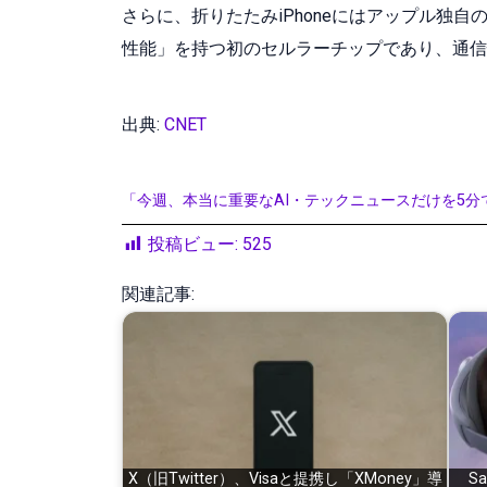
さらに、折りたたみiPhoneにはアップル独自の
性能」を持つ初のセルラーチップであり、通信
出典:
CNET
「今週、本当に重要なAI・テックニュースだけを5分
投稿ビュー:
525
関連記事:
X（旧Twitter）、Visaと提携し「XMoney」導
S