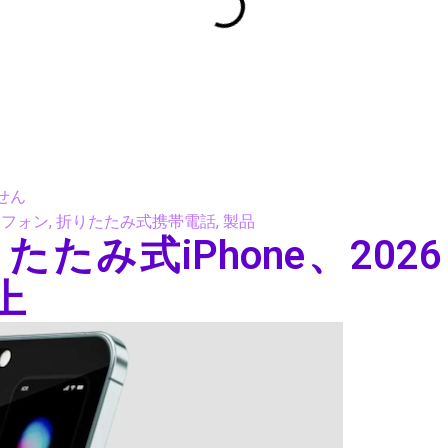
せん
トフォン
,
折りたたみ式携帯電話
,
製品
たみ式iPhone、2026
上