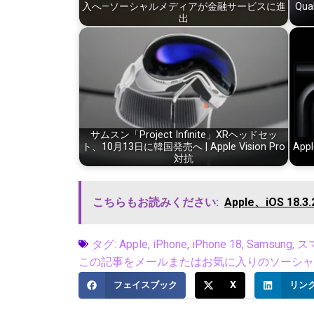
入へ—ソーシャルメディアが金融サービスに進
Qu
出
サムスン「Project Infinite」XRヘッドセッ
ト、10月13日に韓国発売へ | Apple Vision Pro
App
対抗
こちらもお読みください:
Apple、iOS 
タグ:
Apple
,
iPhone
,
iPhone 18
,
Samsung
,
ス
この記事をメールまたはお気に入りのソーシャル
フェイスブック
X
リン