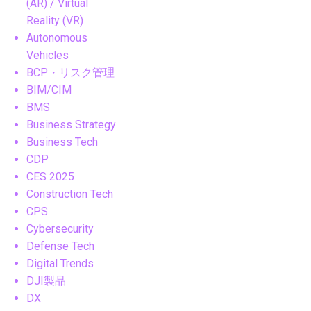
(AR) / Virtual
Reality (VR)
Autonomous
Vehicles
BCP・リスク管理
BIM/CIM
BMS
Business Strategy
Business Tech
CDP
CES 2025
Construction Tech
CPS
Cybersecurity
Defense Tech
Digital Trends
DJI製品
DX