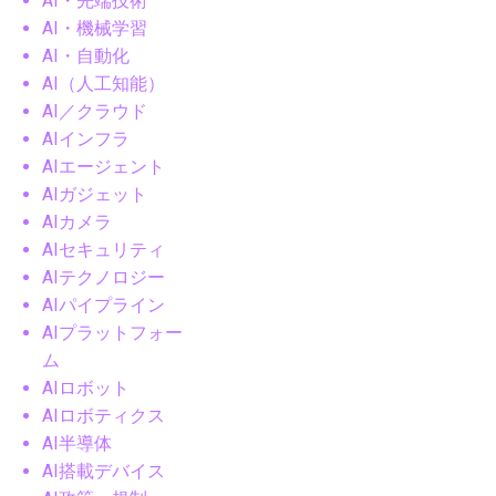
AI・先端技術
AI・機械学習
AI・自動化
AI（人工知能）
AI／クラウド
AIインフラ
AIエージェント
AIガジェット
AIカメラ
AIセキュリティ
AIテクノロジー
AIパイプライン
AIプラットフォー
ム
AIロボット
AIロボティクス
AI半導体
AI搭載デバイス