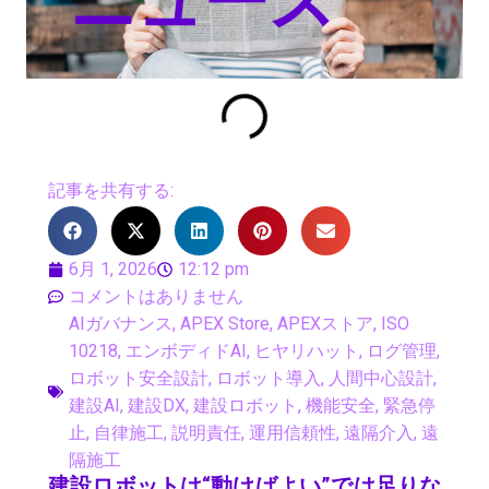
ニュース
記事を共有する:
6月 1, 2026
12:12 pm
コメントはありません
AIガバナンス
,
APEX Store
,
APEXストア
,
ISO
10218
,
エンボディドAI
,
ヒヤリハット
,
ログ管理
,
ロボット安全設計
,
ロボット導入
,
人間中心設計
,
建設AI
,
建設DX
,
建設ロボット
,
機能安全
,
緊急停
止
,
自律施工
,
説明責任
,
運用信頼性
,
遠隔介入
,
遠
隔施工
建設ロボットは“動けばよい”では足りな