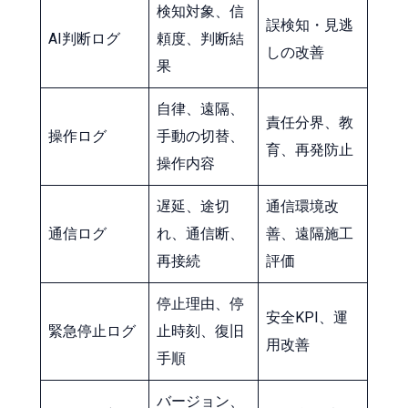
検知対象、信
誤検知・見逃
AI判断ログ
頼度、判断結
しの改善
果
自律、遠隔、
責任分界、教
操作ログ
手動の切替、
育、再発防止
操作内容
遅延、途切
通信環境改
通信ログ
れ、通信断、
善、遠隔施工
再接続
評価
停止理由、停
安全KPI、運
緊急停止ログ
止時刻、復旧
用改善
手順
バージョン、