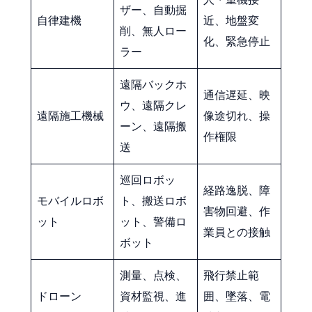
ザー、自動掘
自律建機
近、地盤変
削、無人ロー
化、緊急停止
ラー
遠隔バックホ
通信遅延、映
ウ、遠隔クレ
遠隔施工機械
像途切れ、操
ーン、遠隔搬
作権限
送
巡回ロボッ
経路逸脱、障
モバイルロボ
ト、搬送ロボ
害物回避、作
ット
ット、警備ロ
業員との接触
ボット
測量、点検、
飛行禁止範
ドローン
資材監視、進
囲、墜落、電