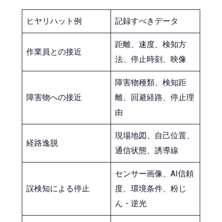
ヒヤリハット例
記録すべきデータ
距離、速度、検知方
作業員との接近
法、停止時刻、映像
障害物種類、検知距
障害物への接近
離、回避経路、停止理
由
現場地図、自己位置、
経路逸脱
通信状態、誘導線
センサー画像、AI信頼
誤検知による停止
度、環境条件、粉じ
ん・逆光