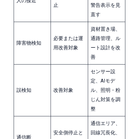
人の接近
止
警告表示を見
直す
資材置き場、
必要または運
通路管理、ル
障害物検知
用改善対象
ート設計を改
善
センサー設
定、AIモデ
誤検知
改善対象
ル、照明・粉
じん対策を調
整
通信エリア、
安全側停止と
回線冗長化、
通信断