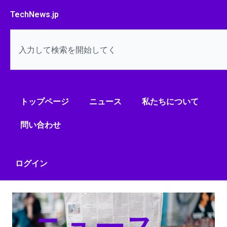
内
TechNews.jp
容
を
検
ス
索
キ
ッ
プ
トップページ
ニュース
私たちについて
問い合わせ
ログイン