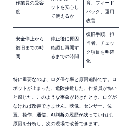
作業員の受容
育、フィード
ットを安心し
度
バック、運用
て使えるか
改善
復旧手順、担
安全停止から
停止後に原因
当者、チェッ
復旧までの時
確認し再開す
ク項目を明確
間
るまでの時間
化
特に重要なのは、ログ保存率と原因追跡です。ロ
ボットが止まった、危険接近した、作業員が怖い
と感じた。このような事象が起きたとき、ログが
なければ改善できません。映像、センサー、位
置、操作、通信、AI判断の履歴が残っていれば、
原因を分析し、次の現場で改善できます。