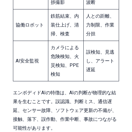
捗撮影
波断
鉄筋結束、内
人との距離、
協働ロボット
装仕上げ、清
力制限、作業
掃、検査
分担
カメラによる
誤検知、見逃
危険検知、火
AI安全監視
し、アラート
災検知、PPE
遅延
検知
エンボディドAIの特徴は、AIの判断が物理的な結
果を生むことです。誤認識、判断ミス、通信遅
延、センサー故障、ソフトウェア更新の不備が、
接触、落下、誤作動、作業中断、事故につながる
可能性があります。