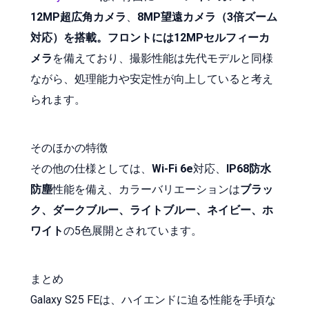
12MP超広角カメラ
、
8MP望遠カメラ（3倍ズーム
対応）を搭載。フロントには12MPセルフィーカ
メラ
を備えており、撮影性能は先代モデルと同様
ながら、処理能力や安定性が向上していると考え
られます。
そのほかの特徴
その他の仕様としては、
Wi-Fi 6e
対応、
IP68防水
防塵
性能を備え、カラーバリエーションは
ブラッ
ク、ダークブルー、ライトブルー、ネイビー、ホ
ワイト
の5色展開とされています。
まとめ
Galaxy S25 FEは、ハイエンドに迫る性能を手頃な