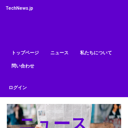
内
TechNews.jp
容
を
ス
キ
ッ
プ
トップページ
ニュース
私たちについて
問い合わせ
ログイン
ニュース