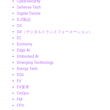
Cybersecurity
Defense Tech
Digital Trends
DJI製品
DX
DX（デジタルトランスフォーメーション）
EC
Economy
Edge AI
Embodied AI
Emerging Technology
Energy Tech
ESG
EV
EV業界
FinOps
FM
FPV