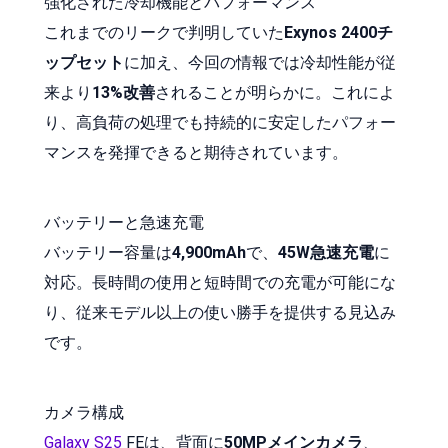
強化された冷却機能とパフォーマンス
これまでのリークで判明していた
Exynos 2400チ
ップセット
に加え、今回の情報では冷却性能が従
来より
13%改善
されることが明らかに。これによ
り、高負荷の処理でも持続的に安定したパフォー
マンスを発揮できると期待されています。
バッテリーと急速充電
バッテリー容量は
4,900mAh
で、
45W急速充電
に
対応。長時間の使用と短時間での充電が可能にな
り、従来モデル以上の使い勝手を提供する見込み
です。
カメラ構成
Galaxy S25
FEは、背面に
50MPメインカメラ
、