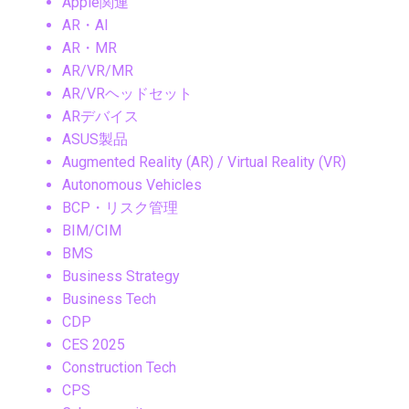
Apple関連
AR・AI
AR・MR
AR/VR/MR
AR/VRヘッドセット
ARデバイス
ASUS製品
Augmented Reality (AR) / Virtual Reality (VR)
Autonomous Vehicles
BCP・リスク管理
BIM/CIM
BMS
Business Strategy
Business Tech
CDP
CES 2025
Construction Tech
CPS