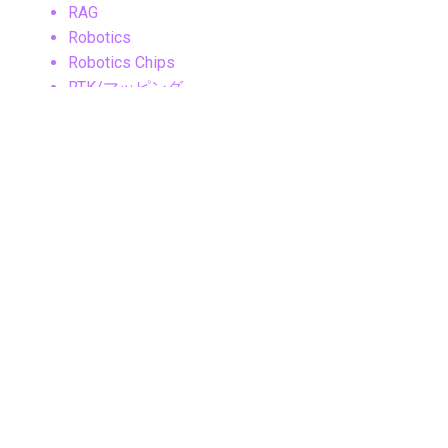
RAG
Robotics
Robotics Chips
RTK/マッピング
SaaS
SaaSセキュリティ
Samsung
Samsungニュース
Samsung製品
Security
SLAM
Sleep Tech
Smart Cities
Smart Ring
Smartphone
SNS・ソーシャルメディア
SNS・メッセージングアプリ
SNSマーケティング