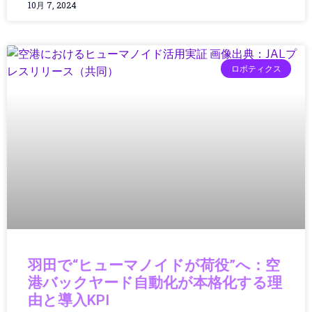
10月 7, 2024
インフラ運用
ウェアラブル
ウェアラブルガジェット
ウェアラブルテクノロジー
ロボティクス
ウェアラブルデバイス
エッジAI
エネルギー
エネルギー/インフラ
エネルギーインフラ
エネルギーテクノロジー
エネルギー技術
エレクトロニクス
エンタメ・ポップカルチャー
オーディオ
オーディオ・ヘッドフォン
羽田で“ヒューマノイドが荷役”へ：空
オーディオ機器
港バックヤード自動化が本格化する理
オペレーション
由と導入KPI
オペレーティングシステム