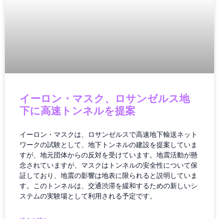
クリエイター
クリエイティブツール
グローバルIT動向
グローバルガバナンス
グローバルテック
グローバルニュース
グローバルビジネス
グローバル物流
イーロン・マスク、ロサンゼルス地
ゲーミング
下に高速トンネルを提案
ゲーミング／ハードウェア
ゲーミングPC
イーロン・マスクは、ロサンゼルスで高速地下輸送ネット
ゲーミングハードウェア
ワークの試験として、地下トンネルの建設を提案していま
すが、地元団体からの反対を受けています。地震活動が懸
ゲーミング端末
念されていますが、マスクはトンネルの安全性について保
ゲーム
証しており、地震の影響は地表に限られると説明していま
ゲーム/アプリ
す。このトンネルは、交通渋滞を緩和するための新しいシ
ゲームガジェット
ステムの実験場として利用される予定です。
ゲームニュース
ゲーム機