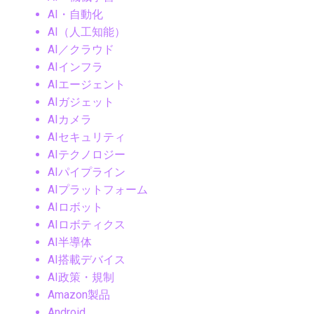
AI・自動化
AI（人工知能）
AI／クラウド
AIインフラ
AIエージェント
AIガジェット
AIカメラ
AIセキュリティ
AIテクノロジー
AIパイプライン
AIプラットフォーム
AIロボット
AIロボティクス
AI半導体
AI搭載デバイス
AI政策・規制
Amazon製品
Android