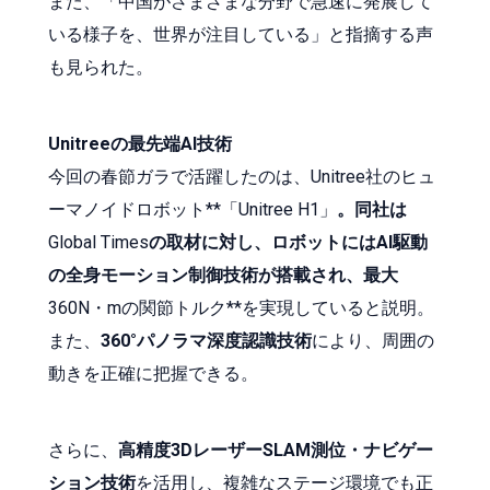
また、「中国がさまざまな分野で急速に発展して
いる様子を、世界が注目している」と指摘する声
も見られた。
Unitreeの最先端AI技術
今回の春節ガラで活躍したのは、Unitree社のヒュ
ーマノイドロボット**「Unitree H1」
。同社は
Global Times
の取材に対し、ロボットにはAI駆動
の全身モーション制御技術が搭載され、最大
360N・mの関節トルク**を実現していると説明。
また、
360°パノラマ深度認識技術
により、周囲の
動きを正確に把握できる。
さらに、
高精度3DレーザーSLAM測位・ナビゲー
ション技術
を活用し、複雑なステージ環境でも正