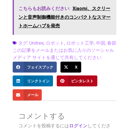
こちらもお読みください:
Xiaomi、スクリー
ンと音声制御機能付きのコンパクトなスマー
トホームハブを発売
タグ:
Unitree
,
ロボット
,
ロボット工学
,
中国
,
春節
この記事をメールまたはお気に入りのソーシャル
メディア サイトを通じて共有してください:
フェイスブック
X
リンクトイン
ピンタレスト
メール
コメントする
コメントを投稿するには
ログイン
してくださ