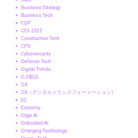
Business Strategy
Business Tech
CDP
CES 2025
Construction Tech
CPS
Cybersecurity
Defense Tech
Digital Trends
DJI製品
DX
DX（デジタルトランスフォーメーション）
EC
Economy
Edge AI
Embodied AI
Emerging Technology