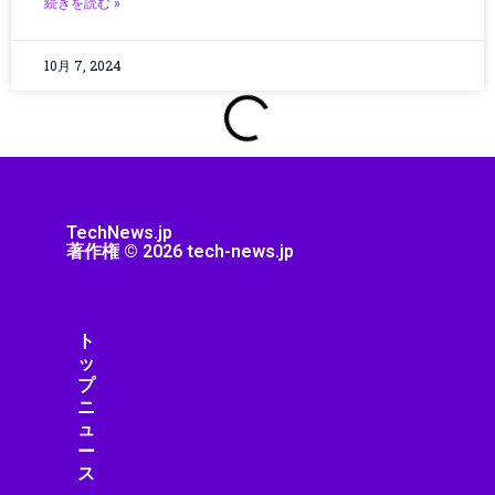
続きを読む »
コミュニティ
コンクリート
10月 7, 2024
コンクリート診断
コンシューマーエレクトロニクス
コンシューマーテクノロジー
コントローラー
コンピューター
サーキュラーエコノミー
TechNews.jp
サーバー/データセンター
著作権 © 2026 tech-news.jp
サービス
サービスロボット
サイエンス
ト
サイバーセキュリティ
ッ
サステナビリティ
プ
ニ
サプライチェーン
ュ
ジェスチャーUI
ー
シミュレーション
ス
シャープ製品