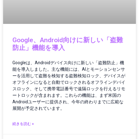
アクセサリー
アニメ・マンガ
イヤホン・ヘッドホン
インターネット
インターネット・IT
Google、Android向けに新しい「盗難
インターネットトレンド
防止」機能を導入
インド
インフォテインメント
Googleは、Androidデバイス向けに新しい「盗難防止」機
インフラ
能を導入しました。主な機能には、AIとモーションセンサ
インフラ・調達
ーを活用して盗難を検知する盗難検知ロック、デバイスが
インフラ/都市設計
オフラインになると自動でロックされるオフラインデバイ
スロック、そして携帯電話番号で遠隔ロックを行えるリモ
インフラDX
ートロックが含まれます。これらの機能は、まず米国の
インフラテック
Androidユーザーに提供され、今年の終わりまでに広範な
インフラ建設
展開が予定されています。
インフラ投資
インフラ更新
続きを読む »
インフラ点検
インフラ維持管理