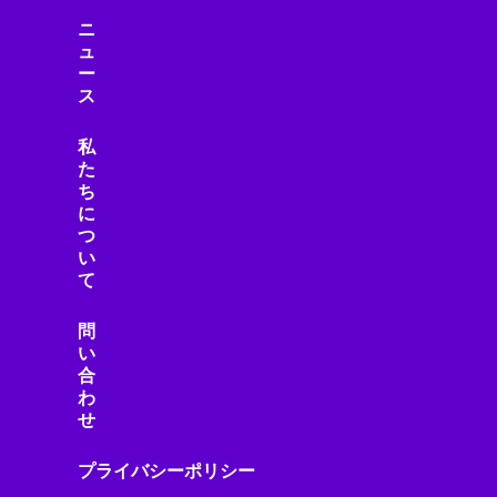
スター・ウォーズ
ニ
ュ
スタートアップ
ー
ストリーミング機器
ス
ストレージ・ハードウェア
スピーカー・オーディオ
私
スマートアシスタント
た
ち
スマートインフラ
に
スマートウェアラブル
つ
スマートガジェット
い
スマートグラス
て
スマートシティ
スマートデバイス
問
い
スマートデバイスアクセサリ
合
スマートトイ
わ
スマートビル
せ
スマートフォン
スマートフォン・モバイル
プライバシーポリシー