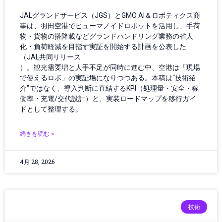
カー／モバイルアクセサリ
JALグランドサービス（JGS）とGMO AI＆ロボティクス商
カーアクセサリー
事は、羽田空港でヒューマノイドロボットを活用し、手荷
カーボンニュートラル
物・貨物の搭降載などグランドハンドリング業務の省人
ガイド
化・負荷軽減を目指す実証を開始する計画を公表した
（JAL共同リリース
ガジェット
）。観光需要増と人手不足が同時に進む中、空港は「現場
ガジェット・テクノロジー
で使えるロボ」の実証場になりつつある。本稿は“技術紹
ガジェットニュース
介”ではなく、導入判断に直結するKPI（処理量・安全・稼
ガジェットレビュー
働率・充電/交代設計）と、実装ロードマップを移行ガイ
ガジェット最新情報
ドとして整理する。
ガバナンス
ガバナンス/コンプライアンス
続きを読む »
カメラ
キャッシュレス
4月 28, 2026
クラウド／データセンター
クラウドコンピューティング
クラウドテクノロジー
クリーンエネルギー
技術
クリーンテック