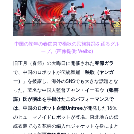
中国の蛇年の春節祭で楊歌の民族舞踊を踊るグル
ープ。(画像提供: Weibo)
旧正月（春節）の大晦日に開催された
春節ガラ
で、中国のロボットが伝統舞踊「
秧歌（ヤンガ
ー）
」を披露し、海外のSNSでも大きな話題とな
った。著名な中国人監督
チャン・イーモウ（張芸
謀）氏が演出を手掛けたこのパフォーマンスで
は、中国のロボット企業Unitree
が開発した16体
のヒューマノイドロボットが登場。東北地方の伝
統衣装である花柄の綿入れジャケットを身にまと