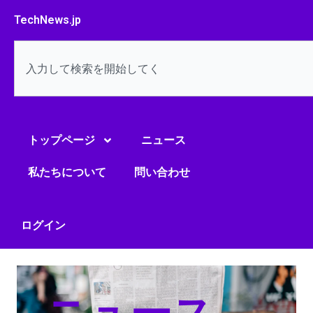
内
TechNews.jp
容
を
検
ス
索
キ
ッ
プ
トップページ
ニュース
私たちについて
問い合わせ
ログイン