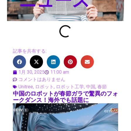
ニュース
記事を共有する:
1月 30, 2025
11:00 am
コメントはありません
Unitree
,
ロボット
,
ロボット工学
,
中国
,
春節
中国のロボットが春節ガラで驚異のフォ
ークダンス！海外でも話題に