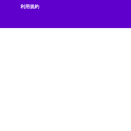
スマートフォンニュース
利用規約
スマートフォンレビュー
スマートホーム
スマートライフ
スマート家電
スマート建設
スマート水道
スマート物流
スマート製造
スマホニュース
セール・キャンペーン
セキュリティ
セキュリティ/プライバシー
セキュリティ/リスク
ゼロトラスト
ソーシャルメディア
ソニー製品
ソフトウェア