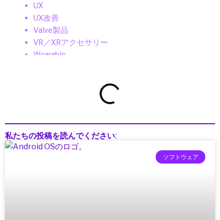
UX
UX改善
Valve製品
VR／XRアクセサリー
Wearable
Web3
Web開発
Windows
Windowsデバイス
Windows搭載機
XGODY, ポータブルプロジェクター, Android11,
私たちの投稿を読んでください:
1080pプロジェクター, 4Kネイティブ, アウトド
アシアター, ホームシアターガジェット, ワイヤ
ソフトウェア
レス映像機器, 映像テクノロジー2025
Xiaomi（シャオミ）
XRデバイス
アウトドアガジェット
アクションゲーム