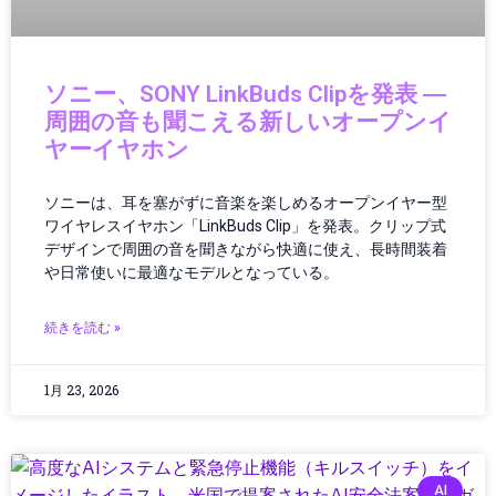
エネルギーインフラ
エネルギーテクノロジー
エネルギー技術
ソニー、SONY LinkBuds Clipを発表 ―
エレクトロニクス
周囲の音も聞こえる新しいオープンイ
エンタメ・ポップカルチャー
ヤーイヤホン
オーディオ
オーディオ・ヘッドフォン
ソニーは、耳を塞がずに音楽を楽しめるオープンイヤー型
オーディオ機器
ワイヤレスイヤホン「LinkBuds Clip」を発表。クリップ式
オペレーション
デザインで周囲の音を聞きながら快適に使え、長時間装着
オペレーティングシステム
や日常使いに最適なモデルとなっている。
カー／モバイルアクセサリ
カーアクセサリー
続きを読む »
カーボンニュートラル
ガイド
1月 23, 2026
ガジェット
ガジェット・テクノロジー
ガジェットニュース
ガジェットレビュー
AI