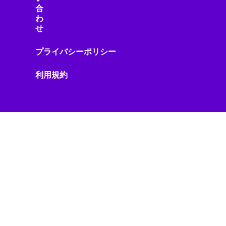
スマートウェアラブル
合
スマートガジェット
わ
スマートグラス
せ
スマートシティ
スマートデバイス
プライバシーポリシー
スマートデバイスアクセサリ
利用規約
スマートトイ
スマートビル
スマートフォン
スマートフォン・モバイル
スマートフォンニュース
スマートフォンレビュー
スマートホーム
スマートライフ
スマート家電
スマート建設
スマート水道
スマート物流