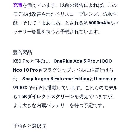
充電
を備えています。以前の報告によれば、この
モデルは改善されたペリスコープレンズ、防水性
能、そして「まあまあ」とされる約
6000mAh
のバ
ッテリー容量を持つと予想されています。
競合製品
K80 Proと同様に、
OnePlus Ace 5 Pro
と
iQOO
Neo 10 Pro
もフラグシップレベルに位置付けら
れ、
Snapdragon 8 Extreme Edition
と
Dimensity
9400
をそれぞれ搭載しています。これらのモデル
も
1.5Kダイレクトスクリーン
を備えていますが、
より大きな内蔵バッテリーを持つ予定です。
手頃さと選択肢