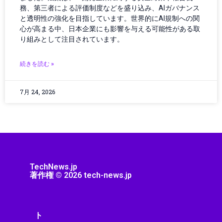
務、第三者による評価制度などを盛り込み、AIガバナンス
ゲーミング
と透明性の強化を目指しています。世界的にAI規制への関
ゲーミング／ハードウェア
心が高まる中、日本企業にも影響を与える可能性がある取
ゲーミングPC
り組みとして注目されています。
ゲーミングハードウェア
ゲーミング端末
続きを読む »
ゲーム
ゲーム/アプリ
7月 24, 2026
ゲームガジェット
ゲームニュース
ゲーム機
コミュニティ
コンクリート
コンクリート診断
TechNews.jp
コンシューマーエレクトロニクス
著作権 © 2026 tech-news.jp
コンシューマーテクノロジー
コントローラー
コンピューター
ト
サーキュラーエコノミー