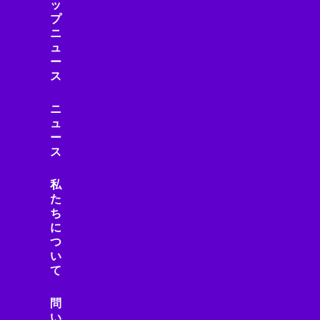
ッ
サーバー/データセンター
プ
ニ
サービス
ュ
サービスロボット
ー
サイエンス
ス
サイバーセキュリティ
サステナビリティ
ニ
ュ
サプライチェーン
ー
ジェスチャーUI
ス
シミュレーション
シャープ製品
私
スター・ウォーズ
た
ち
スタートアップ
に
ストリーミング機器
つ
ストレージ・ハードウェア
い
スピーカー・オーディオ
て
スマートアシスタント
スマートインフラ
問
い