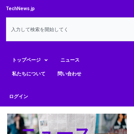
内
TechNews.jp
容
を
検
ス
索
キ
ッ
プ
トップページ
ニュース
私たちについて
問い合わせ
ログイン