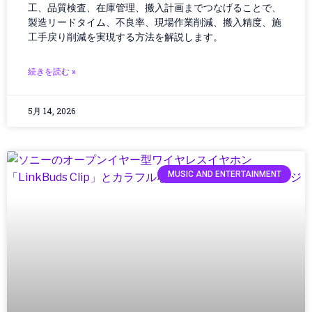
工、品質検査、在庫管理、搬入計画までつなげることで、
インフラ
製造リードタイム、不良率、現場作業削減、搬入精度、施
インフラ・調達
工手戻り削減を実現する方法を解説します。
インフラ/都市設計
インフラDX
続きを読む »
インフラテック
インフラ建設
5月 14, 2026
インフラ投資
インフラ更新
インフラ点検
インフラ維持管理
MUSIC AND ENTERTAINMENT
インフラ運用
ウェアラブル
ウェアラブルガジェット
ウェアラブルテクノロジー
ウェアラブルデバイス
エッジAI
エネルギー
エネルギー/インフラ