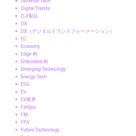
Defense Tech
Digital Trends
DJI製品
DX
DX（デジタルトランスフォーメーション）
EC
Economy
Edge AI
Embodied AI
Emerging Technology
Energy Tech
ESG
EV
EV業界
FinOps
FM
FPV
Future Technology