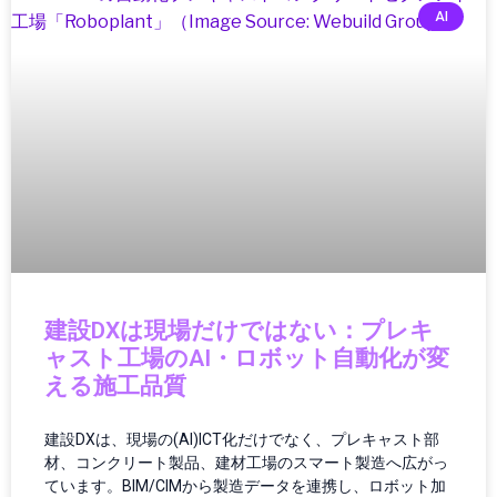
Windowsデバイス
AI
Windows搭載機
XGODY, ポータブルプロジェクター, Android11,
1080pプロジェクター, 4Kネイティブ, アウトド
アシアター, ホームシアターガジェット, ワイヤ
レス映像機器, 映像テクノロジー2025
Xiaomi（シャオミ）
XRデバイス
アウトドアガジェット
アクションゲーム
アクセサリー
アニメ・マンガ
建設DXは現場だけではない：プレキ
イヤホン・ヘッドホン
ャスト工場のAI・ロボット自動化が変
インターネット
える施工品質
インターネット・IT
インターネットトレンド
建設DXは、現場の(AI)ICT化だけでなく、プレキャスト部
インド
材、コンクリート製品、建材工場のスマート製造へ広がっ
ています。BIM/CIMから製造データを連携し、ロボット加
インフォテインメント