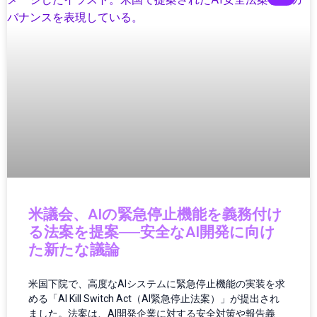
ガジェット最新情報
ガバナンス
ガバナンス/コンプライアンス
カメラ
キャッシュレス
クラウド／データセンター
クラウドコンピューティング
クラウドテクノロジー
クリーンエネルギー
クリーンテック
クリエイター
クリエイティブツール
米議会、AIの緊急停止機能を義務付け
グローバルIT動向
る法案を提案──安全なAI開発に向け
グローバルガバナンス
た新たな議論
グローバルテック
グローバルニュース
米国下院で、高度なAIシステムに緊急停止機能の実装を求
グローバルビジネス
める「AI Kill Switch Act（AI緊急停止法案）」が提出され
ました。法案は、AI開発企業に対する安全対策や報告義
グローバル物流