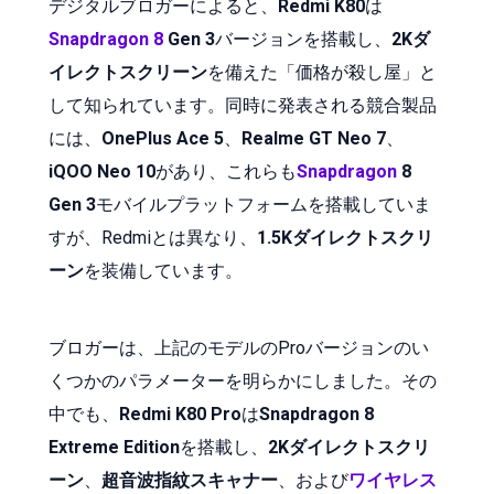
デジタルブロガーによると、
Redmi K80
は
Snapdragon 8
Gen 3
バージョンを搭載し、
2Kダ
イレクトスクリーン
を備えた「価格が殺し屋」と
して知られています。同時に発表される競合製品
には、
OnePlus Ace 5
、
Realme GT Neo 7
、
iQOO Neo 10
があり、これらも
Snapdragon
8
Gen 3
モバイルプラットフォームを搭載していま
すが、Redmiとは異なり、
1.5Kダイレクトスクリ
ーン
を装備しています。
ブロガーは、上記のモデルのProバージョンのい
くつかのパラメーターを明らかにしました。その
中でも、
Redmi K80 Pro
は
Snapdragon 8
Extreme Edition
を搭載し、
2Kダイレクトスクリ
ーン
、
超音波指紋スキャナー
、および
ワイヤレス