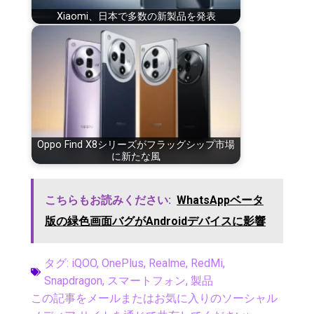
Xiaomi、日本で多数の新製品を発表
Oppo Find X8シリーズがフラッグシップ市場
に新たな風
こちらもお読みください:
WhatsAppベータ
版の緑色画面バグがAndroidデバイスに影響
タグ:
iQOO
,
OnePlus
,
Realme
,
RedMi
,
Snapdragon
,
スマートフォン
,
製品
この記事をメールまたはお気に入りのソーシャル