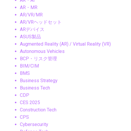
AR・AI
AR・MR
AR/VR/MR
AR/VRヘッドセット
ARデバイス
ASUS製品
Augmented Reality (AR) / Virtual Reality (VR)
Autonomous Vehicles
BCP・リスク管理
BIM/CIM
BMS
Business Strategy
Business Tech
CDP
CES 2025
Construction Tech
CPS
Cybersecurity