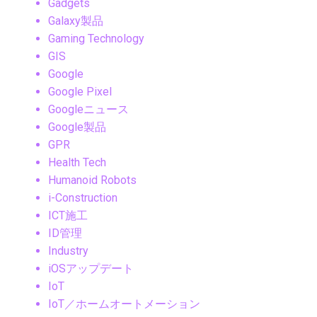
Gadgets
Galaxy製品
Gaming Technology
GIS
Google
Google Pixel
Googleニュース
Google製品
GPR
Health Tech
Humanoid Robots
i-Construction
ICT施工
ID管理
Industry
iOSアップデート
IoT
IoT／ホームオートメーション