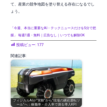
て、産業の競争地図を塗り替える存在になるでし
ょう。
「今週、本当に重要なAI・テックニュースだけを5分で把
握」 毎週1通・無料｜広告なし｜いつでも解除OK
投稿ビュー:
177
関連記事:
フィジカルAIが“実験”から“現場の継続運転ツ
ール”へ：稼働率・介入率で測る導入KPI