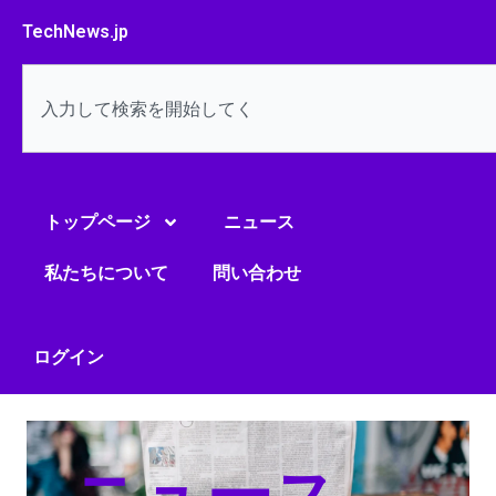
内
TechNews.jp
容
を
検
ス
索
キ
ッ
プ
トップページ
ニュース
私たちについて
問い合わせ
ログイン