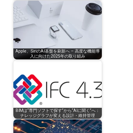
Apple、SiriのAI基盤を刷新へ – 高度な機能導
入に向けた2025年の取り組み
BIMは“専門ソフトで探す”から“AIに聞く”へ：
ナレッジグラフが変える設計・維持管理