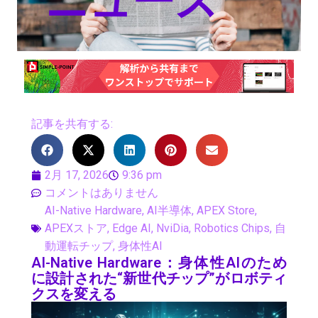
ニュース
記事を共有する:
2月 17, 2026
9:36 pm
コメントはありません
AI-Native Hardware
,
AI半導体
,
APEX Store
,
APEXストア
,
Edge AI
,
NviDia
,
Robotics Chips
,
自
動運転チップ
,
身体性AI
AI-Native Hardware：身体性AIのため
に設計された“新世代チップ”がロボティ
クスを変える