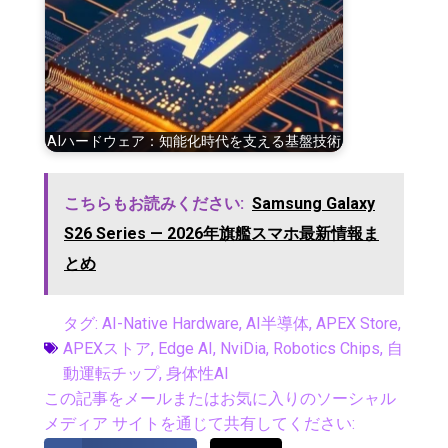
AIハードウェア：知能化時代を支える基盤技術
こちらもお読みください:
Samsung Galaxy
S26 Series — 2026年旗艦スマホ最新情報ま
とめ
タグ:
AI-Native Hardware
,
AI半導体
,
APEX Store
,
APEXストア
,
Edge AI
,
NviDia
,
Robotics Chips
,
自
動運転チップ
,
身体性AI
この記事をメールまたはお気に入りのソーシャル
メディア サイトを通じて共有してください: