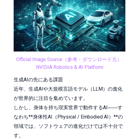
Official Image Source（参考・ダウンロード元）:
NVIDIA Robotics & AI Platform
生成AIの先にある課題
近年、生成AIや大規模言語モデル（LLM）の進化
が世界的に注目を集めています。
しかし、身体を持ち現実世界で動作するAI――す
なわち**身体性AI（Physical / Embodied AI）**の
領域では、ソフトウェアの進化だけでは不十分で
す。