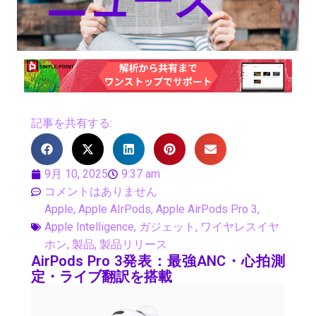
ニュース
記事を共有する:
9月 10, 2025
9:37 am
コメントはありません
Apple
,
Apple AIrPods
,
Apple AirPods Pro 3
,
Apple Intelligence
,
ガジェット
,
ワイヤレスイヤ
ホン
,
製品
,
製品リリース
AirPods Pro 3発表：最強ANC・心拍測
定・ライブ翻訳を搭載