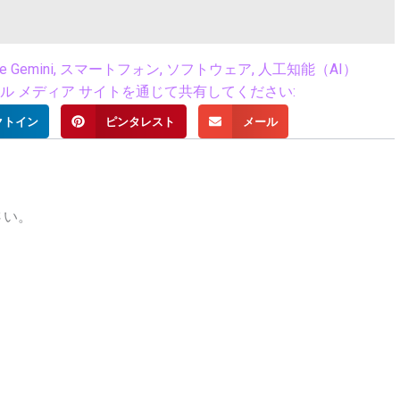
e Gemini
,
スマートフォン
,
ソフトウェア
,
人工知能（AI）
 メディア サイトを通じて共有してください:
クトイン
ピンタレスト
メール
さい。