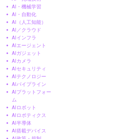
AI・機械学習
AI・自動化
AI（人工知能）
AI／クラウド
AIインフラ
AIエージェント
AIガジェット
AIカメラ
AIセキュリティ
AIテクノロジー
AIパイプライン
AIプラットフォー
ム
AIロボット
AIロボティクス
AI半導体
AI搭載デバイス
AI政策・規制