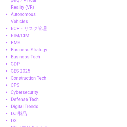
(AR) / Virtual
Reality (VR)
Autonomous
Vehicles
BCP・リスク管理
BIM/CIM
BMS
Business Strategy
Business Tech
CDP
CES 2025
Construction Tech
CPS
Cybersecurity
Defense Tech
Digital Trends
DJI製品
DX