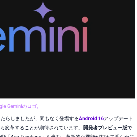
gle Geminiのロゴ。
良をもたらしましたが、間もなく登場する
Android 16
アップデート
ら変革することが期待されています。
開発者プレビュー版
で
「App Functions」を含む、革新的な機能が初めて明らかに