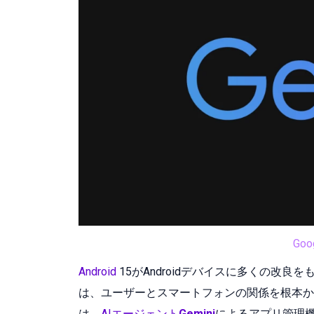
Goo
Android
15がAndroidデバイスに多くの改
は、ユーザーとスマートフォンの関係を根本か
は、
AIエージェント
Gemini
によるアプリ管理機能