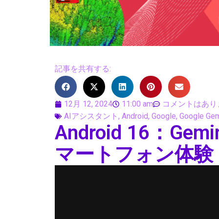
記事を共有する:
12月 12, 2024
11:00 am
コメントはあり
AIアシスタント
,
Android
,
Google
,
Google Gem
Android 16：G
マートフォン体験