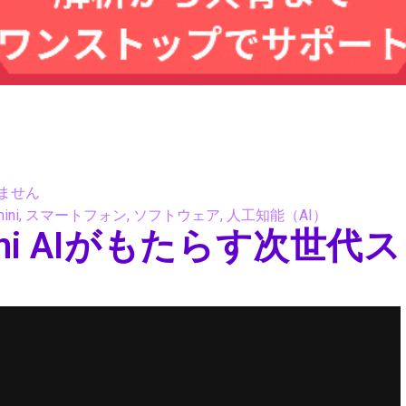
ません
ini
,
スマートフォン
,
ソフトウェア
,
人工知能（AI）
emini AIがもたらす次世代ス