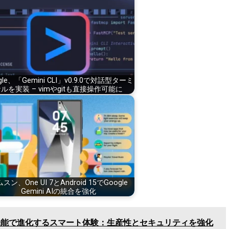
gle、「Gemini CLI」v0.9.0で対話型ターミ
ルを実装 – vimやgitも直接操作可能に
スン、One UI 7とAndroid 15でGoogle
Gemini AIの統合を強化
7の新機能で進化するスマート体験：生産性とセキュリティを強化