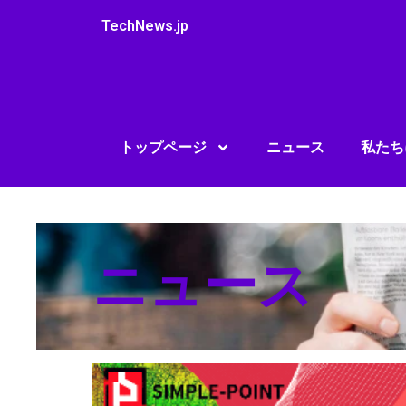
内
TechNews.jp
容
を
ス
キ
ッ
プ
トップページ
ニュース
私たち
ニュース