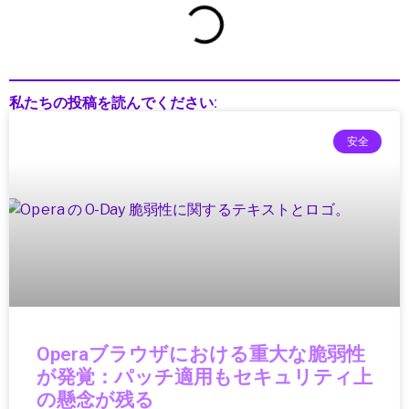
インフラ投資
インフラ更新
インフラ点検
インフラ維持管理
インフラ運用
私たちの投稿を読んでください:
ウェアラブル
ウェアラブルガジェット
安全
ウェアラブルテクノロジー
ウェアラブルデバイス
エッジAI
エネルギー
エネルギー/インフラ
エネルギーインフラ
エネルギーテクノロジー
エネルギー技術
エレクトロニクス
Operaブラウザにおける重大な脆弱性
エンタメ・ポップカルチャー
が発覚：パッチ適用もセキュリティ上
オーディオ
の懸念が残る