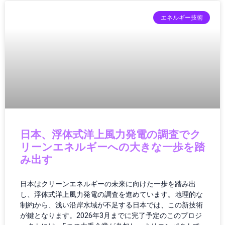
ゲーム/アプリ
ゲームガジェット
エネルギー技術
ゲームニュース
ゲーム機
コミュニティ
コンクリート
コンクリート診断
コンシューマーエレクトロニクス
コンシューマーテクノロジー
コントローラー
コンピューター
日本、浮体式洋上風力発電の調査でク
サーキュラーエコノミー
リーンエネルギーへの大きな一歩を踏
サーバー/データセンター
み出す
サービス
サービスロボット
日本はクリーンエネルギーの未来に向けた一歩を踏み出
サイエンス
し、浮体式洋上風力発電の調査を進めています。地理的な
制約から、浅い沿岸水域が不足する日本では、この新技術
サイバーセキュリティ
が鍵となります。2026年3月までに完了予定のこのプロジ
サステナビリティ