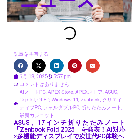
ニュース
記事を共有する:
6月 18, 2025
5:57 pm
コメントはありません
AIノートPC
,
APEX Store
,
APEXストア
,
ASUS
,
Copilot
,
OLED
,
Windows 11
,
Zenbook
,
クリエイ
ティブPC
,
フォルダブルPC
,
折りたたみノート
,
最新ガジェット
ASUS、17インチ折りたたみノート
「Zenbook Fold 2025」を発表！AI対応
×多機能ディスプレイで次世代PC体験へ