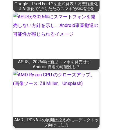
Google、Pixel Fold 2を正式発表！薄型軽量化
＆AI強化で“折りたたみスマホ”が本格進化
ASUS、2026年は新型スマホを発売せず
Android撤退の可能性も？
AMD、RDNA 4の展開は控えめに―デスクトッ
プ向けに注力