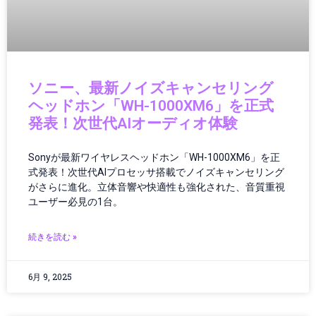
クラウドコンピューティング
クラウドテクノロジー
クリーンエネルギー
クリーンテック
クリエイター
ソニー、最新ノイズキャンセリング
クリエイティブツール
ヘッドホン「WH-1000XM6」を正式
グローバルIT動向
発表！次世代AIオーディオ体験
グローバルガバナンス
グローバルテック
Sonyが最新ワイヤレスヘッドホン「WH-1000XM6」を正
グローバルニュース
式発表！次世代AIプロセッサ搭載でノイズキャンセリング
グローバルビジネス
がさらに進化。立体音響や快適性も強化された、音質重視
グローバル物流
ユーザー必見の1台。
ゲーミング
ゲーミング／ハードウェア
続きを読む »
ゲーミングPC
ゲーミングハードウェア
6月 9, 2025
ゲーミング端末
ゲーム