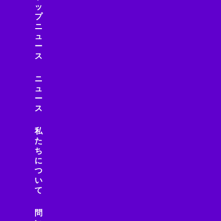
ッ
スマートビル
プ
スマートフォン
ニ
スマートフォン・モバイル
ュ
スマートフォンニュース
ー
ス
スマートフォンレビュー
スマートホーム
ニ
スマートライフ
ュ
スマート家電
ー
スマート建設
ス
スマート水道
スマート物流
私
た
スマート製造
ち
スマホニュース
に
セール・キャンペーン
つ
セキュリティ
い
て
セキュリティ/プライバシー
セキュリティ/リスク
問
ゼロトラスト