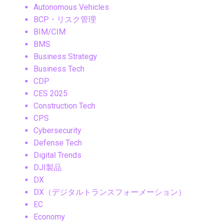
Autonomous Vehicles
BCP・リスク管理
BIM/CIM
BMS
Business Strategy
Business Tech
CDP
CES 2025
Construction Tech
CPS
Cybersecurity
Defense Tech
Digital Trends
DJI製品
DX
DX（デジタルトランスフォーメーション）
EC
Economy