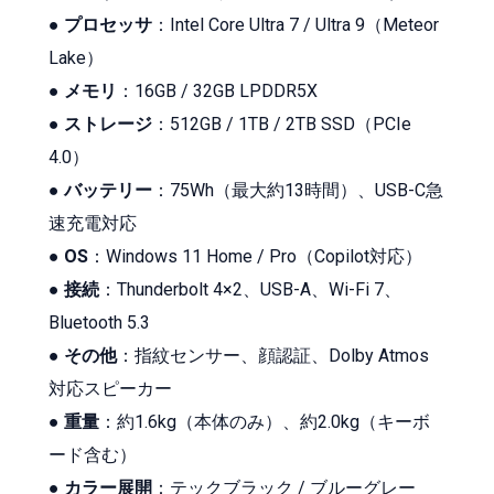
●
プロセッサ
：Intel Core Ultra 7 / Ultra 9（Meteor
Lake）
●
メモリ
：16GB / 32GB LPDDR5X
●
ストレージ
：512GB / 1TB / 2TB SSD（PCIe
4.0）
●
バッテリー
：75Wh（最大約13時間）、USB-C急
速充電対応
●
OS
：Windows 11 Home / Pro（Copilot対応）
●
接続
：Thunderbolt 4×2、USB-A、Wi-Fi 7、
Bluetooth 5.3
●
その他
：指紋センサー、顔認証、Dolby Atmos
対応スピーカー
●
重量
：約1.6kg（本体のみ）、約2.0kg（キーボ
ード含む）
●
カラー展開
：テックブラック / ブルーグレー