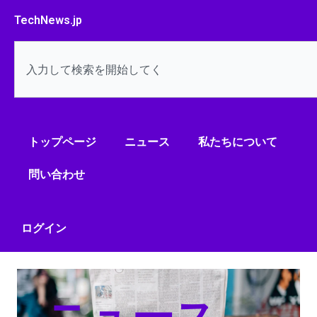
内
TechNews.jp
容
を
検
ス
索
キ
ッ
プ
トップページ
ニュース
私たちについて
問い合わせ
ログイン