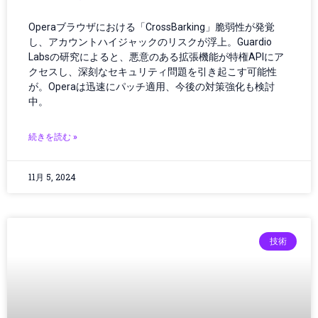
オーディオ・ヘッドフォン
オーディオ機器
Operaブラウザにおける「CrossBarking」脆弱性が発覚
オペレーション
し、アカウントハイジャックのリスクが浮上。Guardio
Labsの研究によると、悪意のある拡張機能が特権APIにア
オペレーティングシステム
クセスし、深刻なセキュリティ問題を引き起こす可能性
カー／モバイルアクセサリ
が。Operaは迅速にパッチ適用、今後の対策強化も検討
カーアクセサリー
中。
カーボンニュートラル
ガイド
続きを読む »
ガジェット
ガジェット・テクノロジー
11月 5, 2024
ガジェットニュース
ガジェットレビュー
ガジェット最新情報
ガバナンス
技術
ガバナンス/コンプライアンス
カメラ
キャッシュレス
クラウド／データセンター