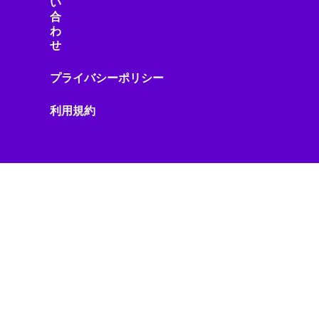
い
ソーシャルメディア
合
ソニー製品
わ
せ
ソフトウェア
ソフトウェアアップデート
プライバシーポリシー
ソフトウェア開発
ソフトバンク
利用規約
タブレット
タワークレーン
データガバナンス
データセンター
データセンター/AIインフラ
データ基盤
データ活用
データ管理
データ連携
テクノロジー
テクノロジーニュース
テクノロジー政策