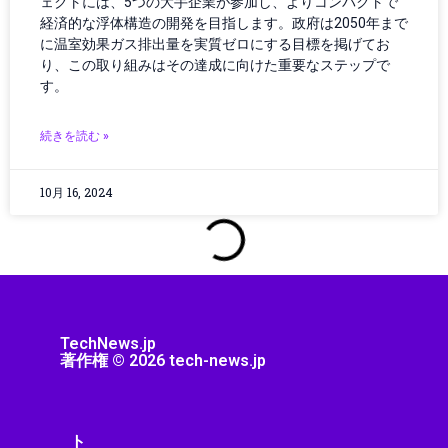
ェクトには、5つの大手企業が参加し、よりコンパクトで
サプライチェーン
経済的な浮体構造の開発を目指します。政府は2050年まで
ジェスチャーUI
に温室効果ガス排出量を実質ゼロにする目標を掲げてお
シミュレーション
り、この取り組みはその達成に向けた重要なステップで
す。
シャープ製品
スター・ウォーズ
続きを読む »
スタートアップ
ストリーミング機器
ストレージ・ハードウェア
10月 16, 2024
スピーカー・オーディオ
スマートアシスタント
スマートインフラ
スマートウェアラブル
スマートガジェット
スマートグラス
TechNews.jp
著作権 © 2026 tech-news.jp
スマートシティ
スマートデバイス
スマートデバイスアクセサリ
スマートトイ
ト