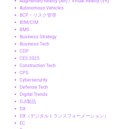
Augmented Reality (AR) / Virtual Reality (VR)
Autonomous Vehicles
BCP・リスク管理
BIM/CIM
BMS
Business Strategy
Business Tech
CDP
CES 2025
Construction Tech
CPS
Cybersecurity
Defense Tech
Digital Trends
DJI製品
DX
DX（デジタルトランスフォーメーション）
EC