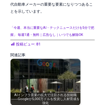
代自動車メーカーの重要な要素になりつつあるこ
とを示しています。
「今週、本当に重要なAI・テックニュースだけを5分で把
握」 毎週1通・無料｜広告なし｜いつでも解除OK
投稿ビュー:
81
関連記事:
AIインフラ需要の拡大で注目される技能職
――Googleが5,000万ドルを投資し人材育成を
強化