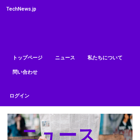
内
TechNews.jp
容
を
ス
キ
ッ
プ
トップページ
ニュース
私たちについて
問い合わせ
ログイン
ニュース