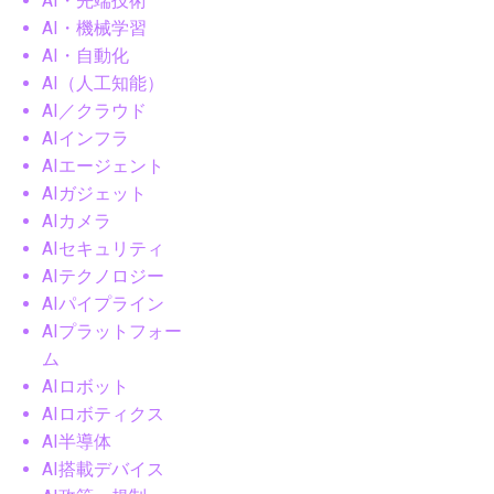
AI・先端技術
AI・機械学習
AI・自動化
AI（人工知能）
AI／クラウド
AIインフラ
AIエージェント
AIガジェット
AIカメラ
AIセキュリティ
AIテクノロジー
AIパイプライン
AIプラットフォー
ム
AIロボット
AIロボティクス
AI半導体
AI搭載デバイス