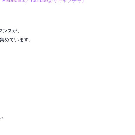
供：PNDbotics／YouTubeよりキャプチャ）
マンスが、
を集めています。
た。