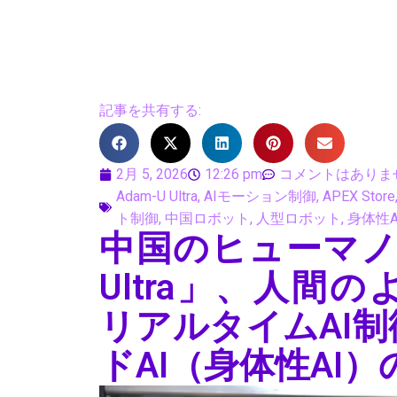
記事を共有する:
2月 5, 2026
12:26 pm
コメントはありま
Adam-U Ultra
,
AIモーション制御
,
APEX Store
ト制御
,
中国ロボット
,
人型ロボット
,
身体性A
中国のヒューマノイ
Ultra」、人間
リアルタイムAI
ドAI（身体性AI