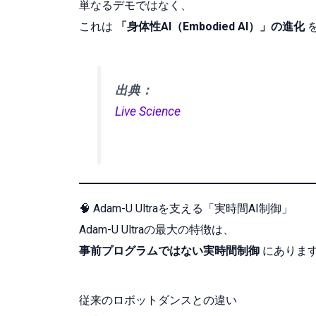
単なるデモではなく、
これは
「身体性AI（Embodied AI）」の進化
出典：
Live Science
🧠 Adam-U Ultraを支える「実時間AI制御」
Adam-U Ultraの最大の特徴は、
事前プログラムではない実時間制御
にありま
従来のロボットダンスとの違い