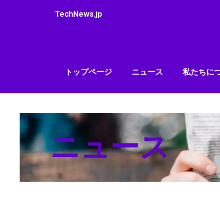
内
TechNews.jp
容
を
ス
キ
ッ
トップページ
ニュース
私たちに
プ
ニュース