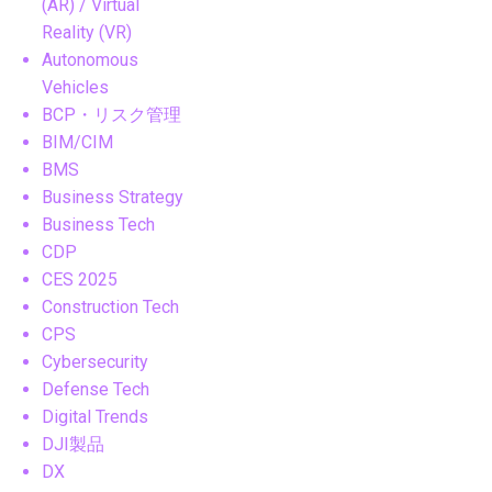
(AR) / Virtual
Reality (VR)
Autonomous
Vehicles
BCP・リスク管理
BIM/CIM
BMS
Business Strategy
Business Tech
CDP
CES 2025
Construction Tech
CPS
Cybersecurity
Defense Tech
Digital Trends
DJI製品
DX