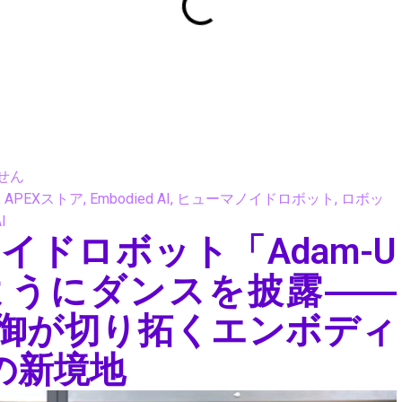
せん
,
APEXストア
,
Embodied AI
,
ヒューマノイドロボット
,
ロボッ
I
ドロボット「Adam-U
のようにダンスを披露――
制御が切り拓くエンボディ
）の新境地