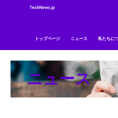
内
TechNews.jp
容
を
ス
キ
ッ
トップページ
ニュース
私たちに
プ
ニュース