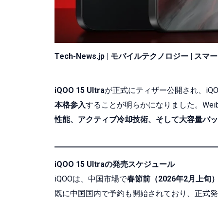
Tech-News.jp | モバイルテクノロジー | 
iQOO 15 Ultra
が正式にティザー公開され、iQO
本格参入
することが明らかになりました。We
性能、アクティブ冷却技術、そして大容量バッ
iQOO 15 Ultraの発売スケジュール
iQOOは、中国市場で
春節前（2026年2月上旬）に
既に中国国内で予約も開始されており、正式発