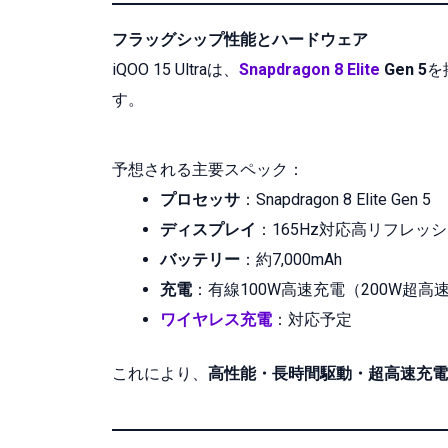
フラッグシップ性能とハードウェア
iQOO 15 Ultraは、
Snapdragon 8 Elite
Gen 5
を
す。
予想される主要スペック：
プロセッサ
：Snapdragon 8 Elite Gen 5
ディスプレイ
：165Hz対応高リフレッシ
バッテリー
：約7,000mAh
充電
：有線100W高速充電（200W超高
ワイヤレス充電
：対応予定
これにより、
高性能・長時間駆動・超高速充電