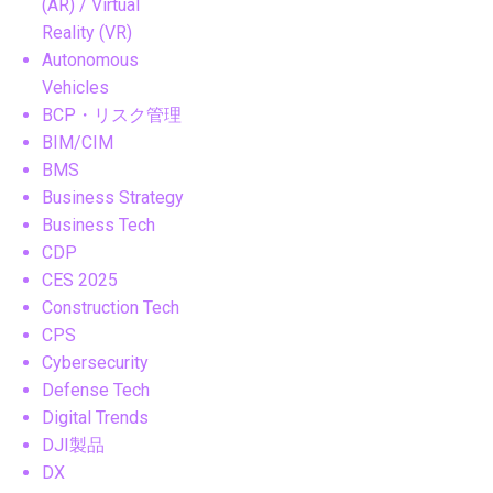
(AR) / Virtual
Reality (VR)
Autonomous
Vehicles
BCP・リスク管理
BIM/CIM
BMS
Business Strategy
Business Tech
CDP
CES 2025
Construction Tech
CPS
Cybersecurity
Defense Tech
Digital Trends
DJI製品
DX