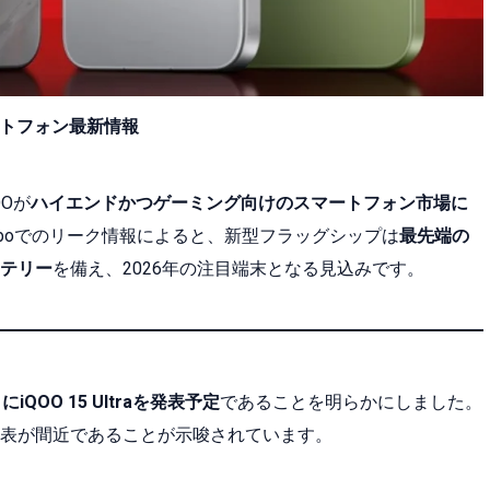
スマートフォン最新情報
Oが
ハイエンドかつゲーミング向けのスマートフォン市場に
iboでのリーク情報によると、新型フラッグシップは
最先端の
テリー
を備え、2026年の注目端末となる見込みです。
iQOO 15 Ultraを発表予定
であることを明らかにしました。
表が間近であることが示唆されています。