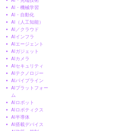
AI・先端技術
AI・機械学習
AI・自動化
AI（人工知能）
AI／クラウド
AIインフラ
AIエージェント
AIガジェット
AIカメラ
AIセキュリティ
AIテクノロジー
AIパイプライン
AIプラットフォー
ム
AIロボット
AIロボティクス
AI半導体
AI搭載デバイス