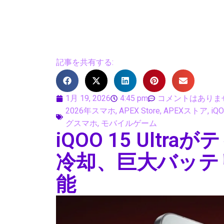
記事を共有する:
1月 19, 2026
4:45 pm
コメントはありま
2026年スマホ
,
APEX Store
,
APEXストア
,
iQO
グスマホ
,
モバイルゲーム
iQOO 15 Ult
冷却、巨大バッテ
能