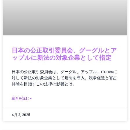
インフラ更新
インフラ点検
インフラ維持管理
インフラ運用
ウェアラブル
ウェアラブルガジェット
ウェアラブルテクノロジー
日本の公正取引委員会、グーグルとア
ウェアラブルデバイス
ップルに新法の対象企業として指定
エッジAI
エネルギー
日本の公正取引委員会は、グーグル、アップル、iTunesに
エネルギー/インフラ
対して新法の対象企業として規制を導入。競争促進と寡占
エネルギーインフラ
排除を目指すこの法律の影響とは。
エネルギーテクノロジー
エネルギー技術
続きを読む »
エレクトロニクス
エンタメ・ポップカルチャー
4月 3, 2025
オーディオ
オーディオ・ヘッドフォン