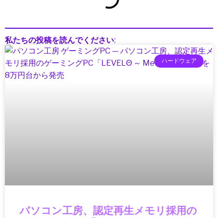
Technology Policy
TLS
UAV LiDAR
私たちの投稿を読んでください:
UX
UX改善
ハードウェア
Valve製品
VR／XRアクセサリー
Wearable
Web3
Web開発
Windows
Windowsデバイス
Windows搭載機
XGODY, ポータブルプロジェクター, Android11,
1080pプロジェクター, 4Kネイティブ, アウトド
アシアター, ホームシアターガジェット, ワイヤ
レス映像機器, 映像テクノロジー2025
パソコン工房、認定再生メモリ採用の
Xiaomi（シャオミ）