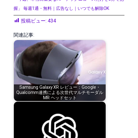
握」 毎週1通・無料｜広告なし｜いつでも解除OK
投稿ビュー:
434
関連記事:
Samsung Galaxy XR レビュー：Google・
Qualcomm連携による次世代マルチモーダル
MR ヘッドセット