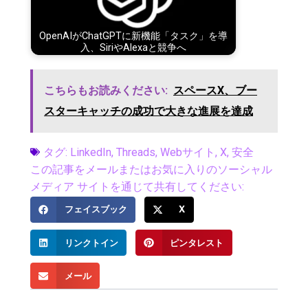
OpenAIがChatGPTに新機能「タスク」を導
入、SiriやAlexaと競争へ
こちらもお読みください:
スペースX、ブー
スターキャッチの成功で大きな進展を達成
タグ:
LinkedIn
,
Threads
,
Webサイト
,
X
,
安全
この記事をメールまたはお気に入りのソーシャル
メディア サイトを通じて共有してください:
フェイスブック
X
リンクトイン
ピンタレスト
メール