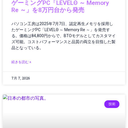
ゲーミングPC「LEVELΘ ～ Memory
XRデバイス
Re ～」を8万円台から発売
アウトドアガジェット
アクションゲーム
パソコン工房は2025年7月7日、認定再生メモリを採用し
アクセサリー
たゲーミングPC「LEVELΘ ～ Memory Re ～」を発売す
アニメ・マンガ
る。価格は84,800円からで、BTOモデルとしてカスタマイ
イヤホン・ヘッドホン
ズ可能。コストパフォーマンスと品質の両立を目指した製
インターネット
品となっている。
インターネット・IT
インターネットトレンド
続きを読む »
インド
インフォテインメント
7月 7, 2026
インフラ
インフラ・調達
インフラ/都市設計
インフラDX
技術
インフラテック
インフラ建設
インフラ投資