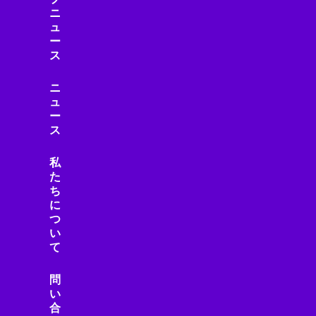
ゲームガジェット
ニ
ュ
ゲームニュース
ー
ゲーム機
ス
コミュニティ
コンクリート
ニ
コンクリート診断
ュ
ー
コンシューマーエレクトロニクス
ス
コンシューマーテクノロジー
コントローラー
私
コンピューター
た
サーキュラーエコノミー
ち
に
サーバー/データセンター
つ
サービス
い
サービスロボット
て
サイエンス
サイバーセキュリティ
問
い
サステナビリティ
合
サプライチェーン