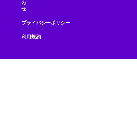
わ
ジェスチャーUI
せ
シミュレーション
シャープ製品
プライバシーポリシー
スター・ウォーズ
スタートアップ
利用規約
ストリーミング機器
ストレージ・ハードウェア
スピーカー・オーディオ
スマートアシスタント
スマートインフラ
スマートウェアラブル
スマートガジェット
スマートグラス
スマートシティ
スマートデバイス
スマートデバイスアクセサリ
スマートトイ
スマートビル