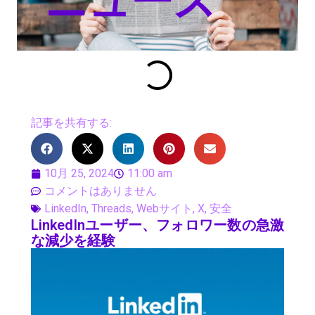
ニュース
記事を共有する:
10月 25, 2024
11:00 am
コメントはありません
LinkedIn
,
Threads
,
Webサイト
,
X
,
安全
LinkedInユーザー、フォロワー数の急激
な減少を経験