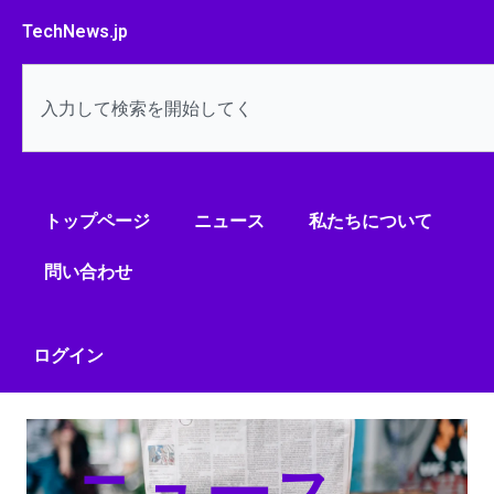
内
TechNews.jp
容
を
検
ス
索
キ
ッ
プ
トップページ
ニュース
私たちについて
問い合わせ
ログイン