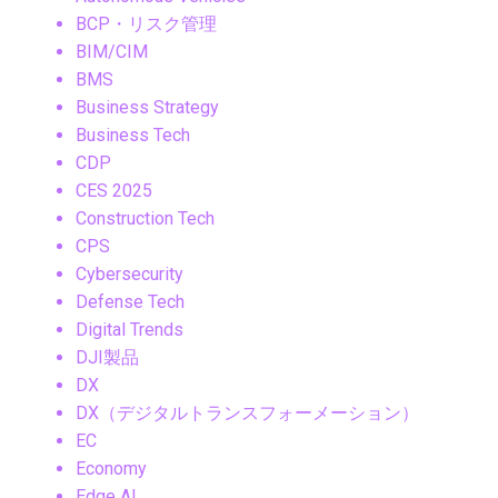
BCP・リスク管理
BIM/CIM
BMS
Business Strategy
Business Tech
CDP
CES 2025
Construction Tech
CPS
Cybersecurity
Defense Tech
Digital Trends
DJI製品
DX
DX（デジタルトランスフォーメーション）
EC
Economy
Edge AI