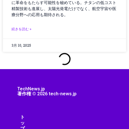
に革命をもたらす可能性を秘めている。チタンの低コスト
クラウドテクノロジー
精製技術も進展し、太陽光発電だけでなく、航空宇宙や医
クリーンエネルギー
療分野への応用も期待される。
クリーンテック
クリエイター
続きを読む »
クリエイティブツール
グローバルIT動向
3月 10, 2025
グローバルガバナンス
グローバルテック
グローバルニュース
グローバルビジネス
グローバル物流
ゲーミング
TechNews.jp
ゲーミング／ハードウェア
著作権 © 2026 tech-news.jp
ゲーミングPC
ゲーミングハードウェア
ゲーミング端末
ト
ゲーム
ッ
ゲーム/アプリ
プ