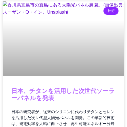
オーディオ機器
オペレーション
技術
オペレーティングシステム
カー／モバイルアクセサリ
カーアクセサリー
カーボンニュートラル
ガイド
ガジェット
ガジェット・テクノロジー
ガジェットニュース
ガジェットレビュー
ガジェット最新情報
ガバナンス
日本、チタンを活用した次世代ソーラ
ガバナンス/コンプライアンス
ーパネルを発表
カメラ
キャッシュレス
日本の研究者が、従来のシリコンに代わりチタンとセレン
クラウド／データセンター
を活用した次世代型太陽光パネルを開発。この革新的技術
は、発電効率を大幅に向上させ、再生可能エネルギー分野
クラウドコンピューティング