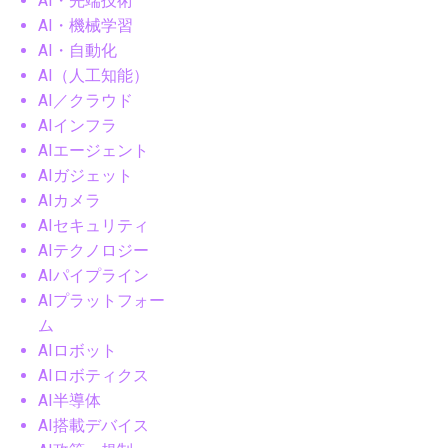
AI・先端技術
AI・機械学習
AI・自動化
AI（人工知能）
AI／クラウド
AIインフラ
AIエージェント
AIガジェット
AIカメラ
AIセキュリティ
AIテクノロジー
AIパイプライン
AIプラットフォー
ム
AIロボット
AIロボティクス
AI半導体
AI搭載デバイス