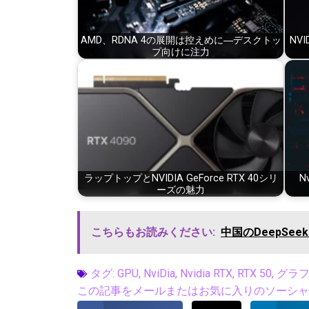
AMD、RDNA 4の展開は控えめに―デスクトッ
NV
プ向けに注力
ラップトップとNVIDIA GeForce RTX 40シリ
N
ーズの魅力
こちらもお読みください:
中国のDeepSe
タグ:
GPU
,
NviDia
,
Nvidia RTX
,
RTX 50
,
グラ
この記事をメールまたはお気に入りのソーシャル