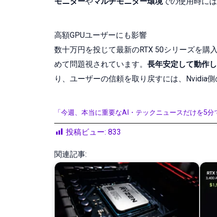
モニター
や
マルチモニター環境
での使用時には
高額GPUユーザーにも影響
数十万円を投じて最新のRTX 50シリーズを
めて問題視されています。
長年安定して動作し
り、ユーザーの信頼を取り戻すには、Nvidi
「今週、本当に重要なAI・テックニュースだけを5分
投稿ビュー:
833
関連記事: