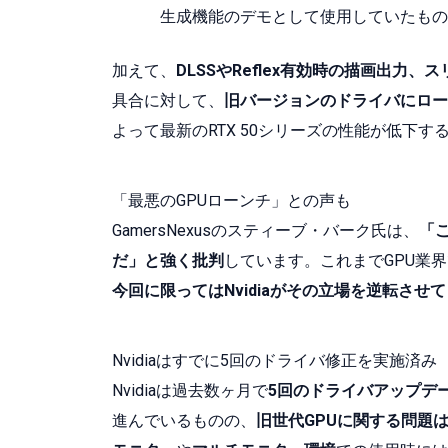
生成機能のデモとして使用していたもの
加えて、
DLSSやReflex有効時の描画出力
具合に対して、
旧バージョンのドライバにロー
よって最新のRTX 50シリーズの性能が低下
「最悪のGPUローンチ」との声も
GamersNexusのスティーブ・バーク氏は、
「
だ」と強く批判
しています。これまでGPU業
今回に限ってはNvidiaがその立場を逆転させ
Nvidiaはすでに5回のドライバ修正を実施済み
Nvidiaは過去数ヶ月で
5回のドライバアップデ
進んでいるものの、
旧世代GPUに関する問題