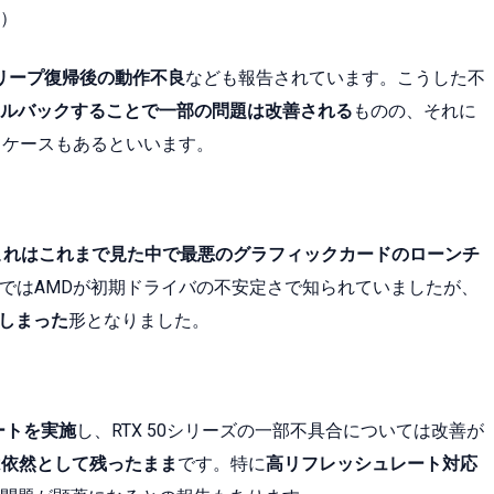
）
、スリープ復帰後の動作不良
なども報告されています。こうした不
ルバックすることで一部の問題は改善される
ものの、それに
するケースもあるといいます。
これはこれまで見た中で最悪のグラフィックカードのローンチ
界ではAMDが初期ドライバの不安定さで知られていましたが、
てしまった
形となりました。
ートを実施
し、RTX 50シリーズの一部不具合については改善が
は依然として残ったまま
です。特に
高リフレッシュレート対応