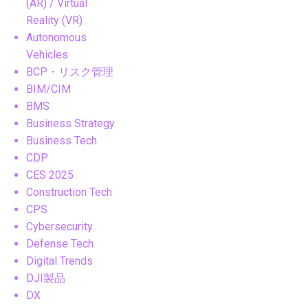
(AR) / Virtual
Reality (VR)
Autonomous
Vehicles
BCP・リスク管理
BIM/CIM
BMS
Business Strategy
Business Tech
CDP
CES 2025
Construction Tech
CPS
Cybersecurity
Defense Tech
Digital Trends
DJI製品
DX