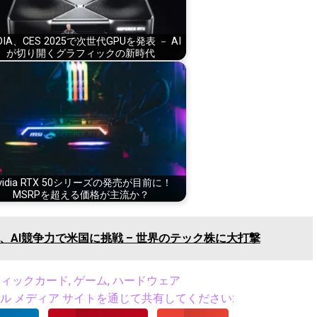
IDIA、CES 2025で次世代GPUを発表 － AI
が切り開くグラフィックの新時代
vidia RTX 50シリーズの発売が目前に！
MSRPを超える価格が主流か？
ek、AI競争力で米国に挑戦 – 世界のテック株に大打撃
フィックカード
,
ゲーム
,
ハードウェア
 メディア サイトを通じて共有してください: