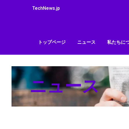
内
TechNews.jp
容
を
ス
キ
ッ
トップページ
ニュース
私たちに
プ
ニュース