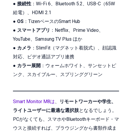
●
接続性
：Wi-Fi 6、Bluetooth 5.2、USB-C（65W
給電）、HDMI 2.1
●
OS
：TizenベースのSmart Hub
●
スマートアプリ
：Netflix、Prime Video、
YouTube、Samsung TV Plus ほか
●
カメラ
：SlimFit（マグネット着脱式）、顔認識
対応、ビデオ通話アプリ連携
●
カラー展開
：ウォームホワイト、サンセットピ
ンク、スカイブルー、スプリンググリーン
Smart Monitor M8は
、
リモートワーカーや学生、
ライトユーザーに最適な選択肢
となるでしょう。
PCがなくても、スマホやBluetoothキーボード・マ
ウスと接続すれば、ブラウジングから書類作成ま