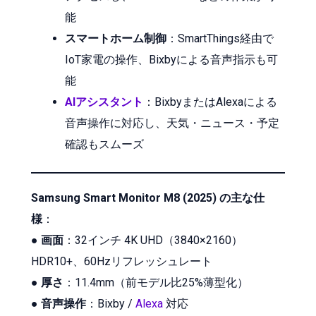
能
スマートホーム制御
：SmartThings経由で
IoT家電の操作、Bixbyによる音声指示も可
能
AIアシスタント
：BixbyまたはAlexaによる
音声操作に対応し、天気・ニュース・予定
確認もスムーズ
Samsung Smart Monitor M8 (2025) の主な仕
様
：
●
画面
：32インチ 4K UHD（3840×2160）
HDR10+、60Hzリフレッシュレート
●
厚さ
：11.4mm（前モデル比25%薄型化）
●
音声操作
：Bixby /
Alexa
対応