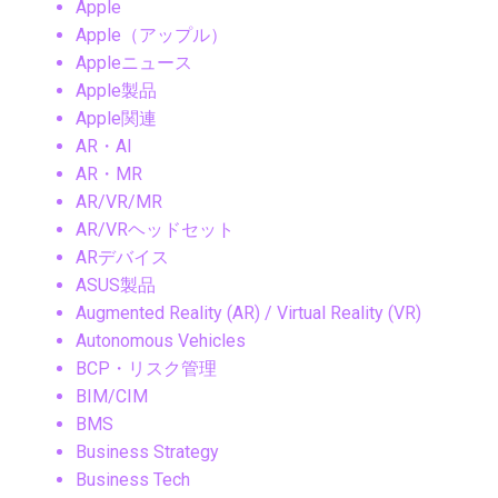
Apple
Apple（アップル）
Appleニュース
Apple製品
Apple関連
AR・AI
AR・MR
AR/VR/MR
AR/VRヘッドセット
ARデバイス
ASUS製品
Augmented Reality (AR) / Virtual Reality (VR)
Autonomous Vehicles
BCP・リスク管理
BIM/CIM
BMS
Business Strategy
Business Tech