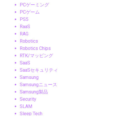
PCゲーミング
PCゲーム
PS5
RaaS
RAG
Robotics
Robotics Chips
RTK/マッピング
SaaS
SaaSセキュリティ
Samsung
Samsungニュース
Samsung製品
Security
SLAM
Sleep Tech
Smart Cities
Smart Ring