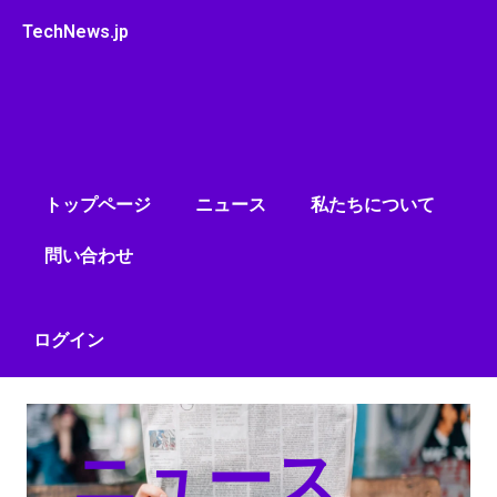
内
TechNews.jp
容
を
ス
キ
ッ
プ
トップページ
ニュース
私たちについて
問い合わせ
ログイン
ニュース