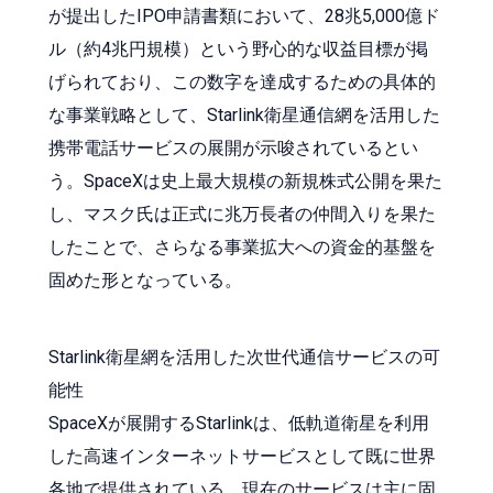
が提出したIPO申請書類において、28兆5,000億ド
ル（約4兆円規模）という野心的な収益目標が掲
げられており、この数字を達成するための具体的
な事業戦略として、Starlink衛星通信網を活用した
携帯電話サービスの展開が示唆されているとい
う。SpaceXは史上最大規模の新規株式公開を果た
し、マスク氏は正式に兆万長者の仲間入りを果た
したことで、さらなる事業拡大への資金的基盤を
固めた形となっている。
Starlink衛星網を活用した次世代通信サービスの可
能性
SpaceXが展開するStarlinkは、低軌道衛星を利用
した高速インターネットサービスとして既に世界
各地で提供されている。現在のサービスは主に固