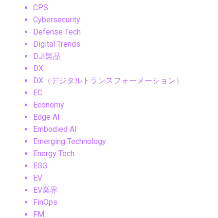
CPS
Cybersecurity
Defense Tech
Digital Trends
DJI製品
DX
DX（デジタルトランスフォーメーション）
EC
Economy
Edge AI
Embodied AI
Emerging Technology
Energy Tech
ESG
EV
EV業界
FinOps
FM