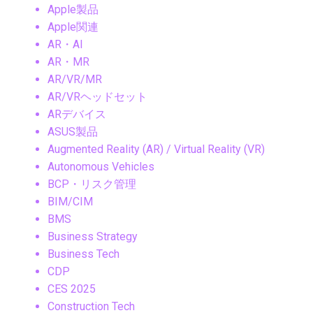
Apple製品
Apple関連
AR・AI
AR・MR
AR/VR/MR
AR/VRヘッドセット
ARデバイス
ASUS製品
Augmented Reality (AR) / Virtual Reality (VR)
Autonomous Vehicles
BCP・リスク管理
BIM/CIM
BMS
Business Strategy
Business Tech
CDP
CES 2025
Construction Tech