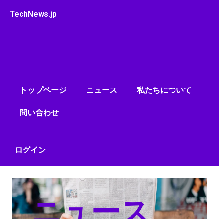
内
TechNews.jp
容
を
ス
キ
ッ
プ
トップページ
ニュース
私たちについて
問い合わせ
ログイン
ニュース