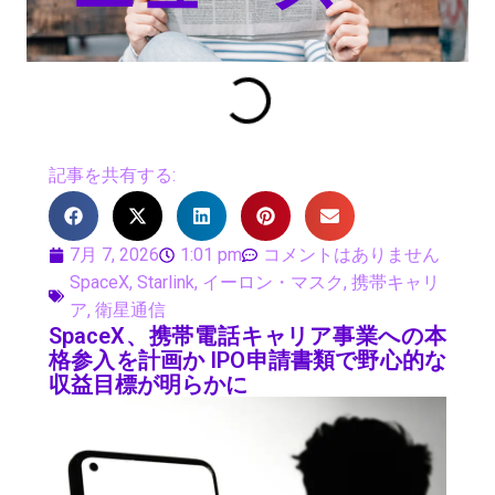
記事を共有する:
7月 7, 2026
1:01 pm
コメントはありません
SpaceX
,
Starlink
,
イーロン・マスク
,
携帯キャリ
ア
,
衛星通信
SpaceX、携帯電話キャリア事業への本
格参入を計画か IPO申請書類で野心的な
収益目標が明らかに