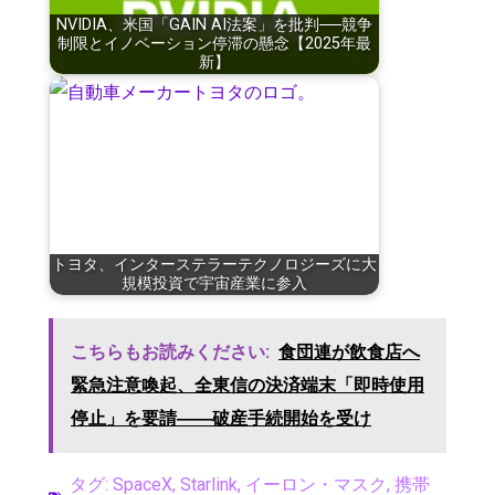
NVIDIA、米国「GAIN AI法案」を批判──競争
制限とイノベーション停滞の懸念【2025年最
新】
トヨタ、インターステラーテクノロジーズに大
規模投資で宇宙産業に参入
こちらもお読みください:
食団連が飲食店へ
緊急注意喚起、全東信の決済端末「即時使用
停止」を要請――破産手続開始を受け
タグ:
SpaceX
,
Starlink
,
イーロン・マスク
,
携帯