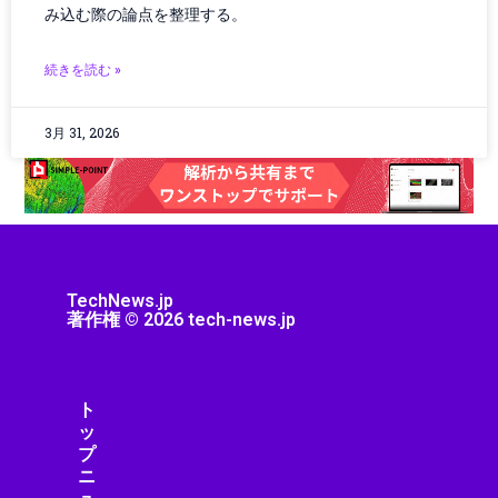
コントローラー
み込む際の論点を整理する。
コンピューター
サーキュラーエコノミー
続きを読む »
サーバー/データセンター
サービス
3月 31, 2026
サービスロボット
サイエンス
サイバーセキュリティ
サステナビリティ
サプライチェーン
ジェスチャーUI
TechNews.jp
シミュレーション
著作権 © 2026 tech-news.jp
シャープ製品
スター・ウォーズ
スタートアップ
ト
ストリーミング機器
ッ
ストレージ・ハードウェア
プ
スピーカー・オーディオ
ニ