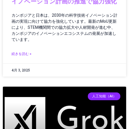
イノベーション計画の推進で協力強化
エネルギー
エネルギー/インフラ
カンボジアと日本は、2030年の科学技術イノベーション計
エネルギーインフラ
画の実現に向けて協力を強化しています。最新のMoU更新
エネルギーテクノロジー
により、STEM機関間での協力拡大や人材開発が進む中、
カンボジアのイノベーションエコシステムの発展が加速し
エネルギー技術
ています。
エレクトロニクス
エンタメ・ポップカルチャー
続きを読む »
オーディオ
オーディオ・ヘッドフォン
4月 3, 2025
オーディオ機器
オペレーション
オペレーティングシステム
カー／モバイルアクセサリ
人工知能（AI）
カーアクセサリー
カーボンニュートラル
ガイド
ガジェット
ガジェット・テクノロジー