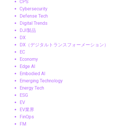
CPS
Cybersecurity
Defense Tech
Digital Trends
DJI製品
DX
DX（デジタルトランスフォーメーション）
EC
Economy
Edge AI
Embodied AI
Emerging Technology
Energy Tech
ESG
EV
EV業界
FinOps
FM