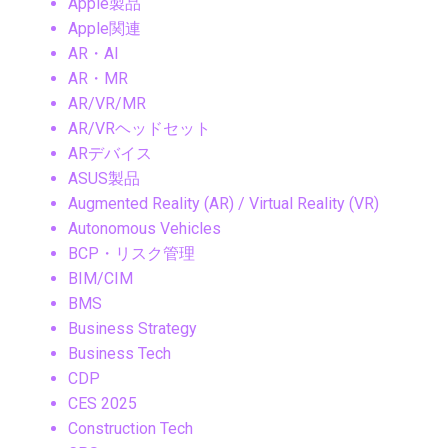
Apple製品
Apple関連
AR・AI
AR・MR
AR/VR/MR
AR/VRヘッドセット
ARデバイス
ASUS製品
Augmented Reality (AR) / Virtual Reality (VR)
Autonomous Vehicles
BCP・リスク管理
BIM/CIM
BMS
Business Strategy
Business Tech
CDP
CES 2025
Construction Tech