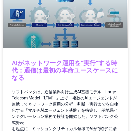
グローバルニュース
グローバルビジネス
グローバル物流
ゲーミング
ゲーミング／ハードウェア
ゲーミングPC
ゲーミングハードウェア
ゲーミング端末
ゲーム
AIがネットワーク運用を“実行”する時
ゲーム/アプリ
代：通信は最初の本命ユースケースに
ゲームガジェット
なる
ゲームニュース
ゲーム機
ソフトバンクは、通信業界向け生成AI基盤モデル「Large
コミュニティ
Telecom Model（LTM）」上で、複数のAIエージェントが
コンクリート
連携してネットワーク運用の分析→判断→実行までを自律
コンクリート診断
化する「マルチAIエージェント基盤」を構築し、基地局イ
ンテグレーション業務で検証を開始した。ソフトバンク公
コンシューマーエレクトロニクス
式発表
コンシューマーテクノロジー
を起点に、ミッションクリティカル領域でAIが“実行”に踏