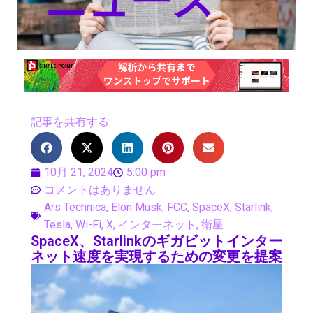
ニュース
記事を共有する:
10月 21, 2024
5:00 pm
コメントはありません
Ars Technica
,
Elon Musk
,
FCC
,
SpaceX
,
Starlink
,
Tesla
,
Wi-Fi
,
X
,
インターネット
,
衛星
SpaceX、Starlinkのギガビットインター
ネット速度を実現するための変更を提案