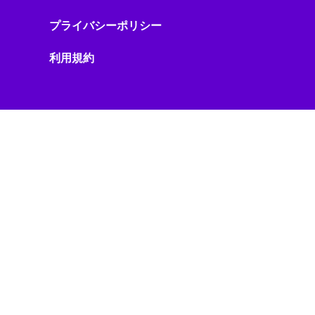
スマート水道
スマート物流
プライバシーポリシー
スマート製造
スマホニュース
利用規約
セール・キャンペーン
セキュリティ
セキュリティ/プライバシー
セキュリティ/リスク
ゼロトラスト
ソーシャルメディア
ソニー製品
ソフトウェア
ソフトウェアアップデート
ソフトウェア開発
ソフトバンク
タブレット
タワークレーン
データガバナンス