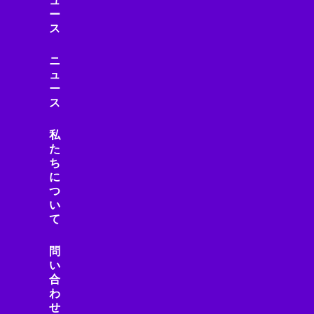
ュ
スマートアシスタント
ー
スマートインフラ
ス
スマートウェアラブル
スマートガジェット
ニ
スマートグラス
ュ
ー
スマートシティ
ス
スマートデバイス
スマートデバイスアクセサリ
私
スマートトイ
た
スマートビル
ち
に
スマートフォン
つ
スマートフォン・モバイル
い
スマートフォンニュース
て
スマートフォンレビュー
スマートホーム
問
い
スマートライフ
合
スマート家電
わ
スマート建設
せ