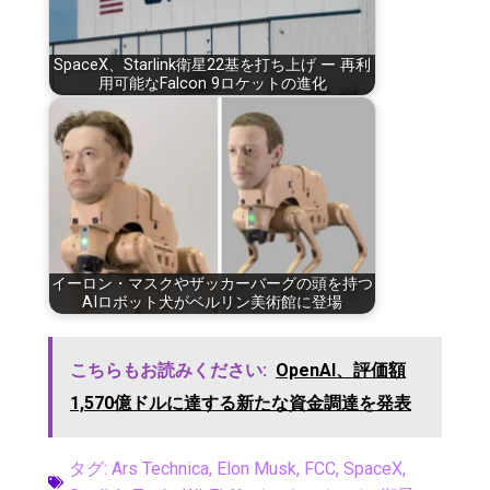
SpaceX、Starlink衛星22基を打ち上げ ー 再利
用可能なFalcon 9ロケットの進化
イーロン・マスクやザッカーバーグの頭を持つ
AIロボット犬がベルリン美術館に登場
こちらもお読みください:
OpenAI、評価額
1,570億ドルに達する新たな資金調達を発表
タグ:
Ars Technica
,
Elon Musk
,
FCC
,
SpaceX
,