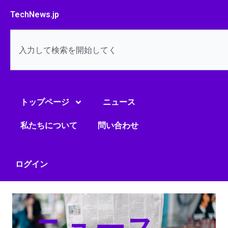
内
TechNews.jp
容
を
検
ス
索
キ
ッ
プ
トップページ
ニュース
私たちについて
問い合わせ
ログイン