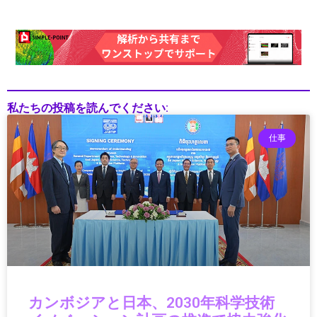
インド
インフォテインメント
インフラ
インフラ・調達
インフラ/都市設計
インフラDX
私たちの投稿を読んでください:
インフラテック
インフラ建設
仕事
インフラ投資
インフラ更新
インフラ点検
インフラ維持管理
インフラ運用
ウェアラブル
ウェアラブルガジェット
ウェアラブルテクノロジー
ウェアラブルデバイス
カンボジアと日本、2030年科学技術
エッジAI