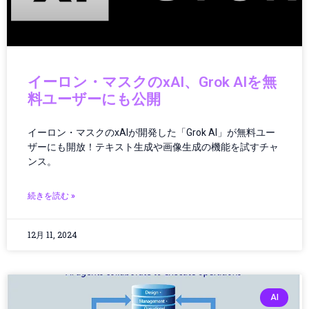
ガジェットニュース
ガジェットレビュー
ガジェット最新情報
ガバナンス
イーロン・マスクのxAI、Grok AIを無
ガバナンス/コンプライアンス
料ユーザーにも公開
カメラ
キャッシュレス
イーロン・マスクのxAIが開発した「Grok AI」が無料ユー
クラウド／データセンター
ザーにも開放！テキスト生成や画像生成の機能を試すチャ
クラウドコンピューティング
ンス。
クラウドテクノロジー
クリーンエネルギー
続きを読む »
クリーンテック
クリエイター
12月 11, 2024
クリエイティブツール
グローバルIT動向
グローバルガバナンス
グローバルテック
AI