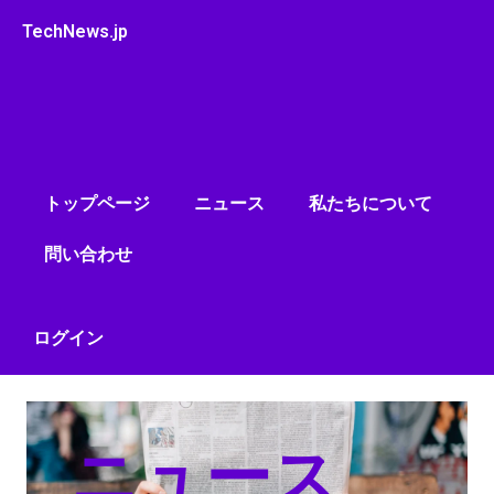
内
TechNews.jp
容
を
ス
キ
ッ
プ
トップページ
ニュース
私たちについて
問い合わせ
ログイン
ニュース