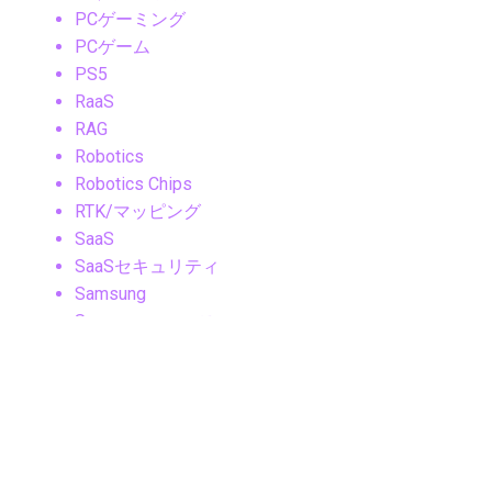
PCゲーミング
PCゲーム
PS5
RaaS
RAG
Robotics
Robotics Chips
RTK/マッピング
SaaS
SaaSセキュリティ
Samsung
Samsungニュース
Samsung製品
Security
SLAM
Sleep Tech
Smart Cities
Smart Ring