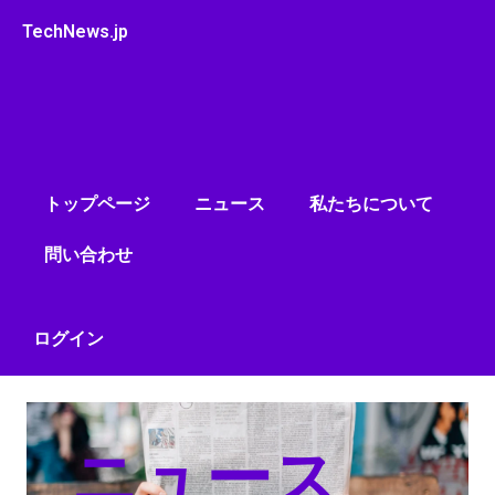
内
TechNews.jp
容
を
ス
キ
ッ
プ
トップページ
ニュース
私たちについて
問い合わせ
ログイン
ニュース