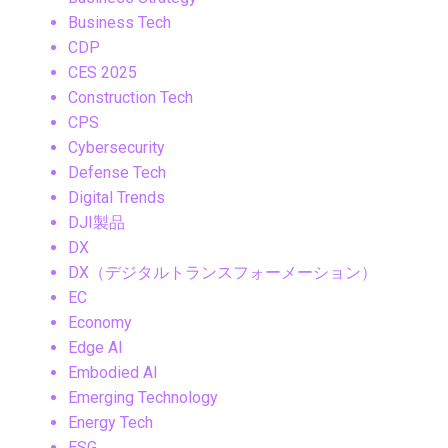
Business Tech
CDP
CES 2025
Construction Tech
CPS
Cybersecurity
Defense Tech
Digital Trends
DJI製品
DX
DX（デジタルトランスフォーメーション）
EC
Economy
Edge AI
Embodied AI
Emerging Technology
Energy Tech
ESG