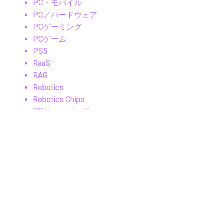
PC・モバイル
PC／ハードウェア
PCゲーミング
PCゲーム
PS5
RaaS
RAG
Robotics
Robotics Chips
RTK/マッピング
SaaS
SaaSセキュリティ
Samsung
Samsungニュース
Samsung製品
Security
SLAM
Sleep Tech