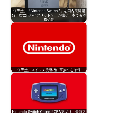
任天堂、「Nintendo Switch 2」を国内展開開
始！次世代ハイブリッドゲーム機が日本でも本
格始動
任天堂、スイッチ後継機に互換性を確保
Nintendo Switch Online「GBAアプリ」最新ア