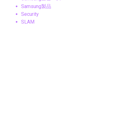
Samsung製品
Security
SLAM
Sleep Tech
Smart Cities
Smart Ring
Smartphone
SNS・ソーシャルメディア
SNS・メッセージングアプリ
SNSマーケティング
Social Media
Sonyニュース
Sony製品
Steam
SteamOS
Tech News
Technology Analysis
Technology News