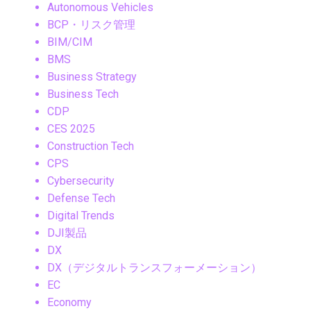
Autonomous Vehicles
BCP・リスク管理
BIM/CIM
BMS
Business Strategy
Business Tech
CDP
CES 2025
Construction Tech
CPS
Cybersecurity
Defense Tech
Digital Trends
DJI製品
DX
DX（デジタルトランスフォーメーション）
EC
Economy