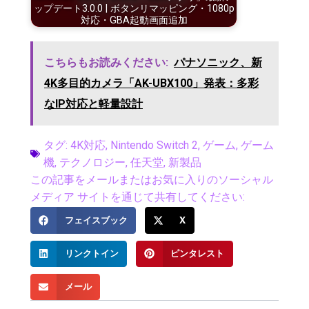
ップデート3.0.0 | ボタンリマッピング・1080p
対応・GBA起動画面追加
こちらもお読みください:
パナソニック、新
4K多目的カメラ「AK-UBX100」発表：多彩
なIP対応と軽量設計
タグ:
4K対応
,
Nintendo Switch 2
,
ゲーム
,
ゲーム
機
,
テクノロジー
,
任天堂
,
新製品
この記事をメールまたはお気に入りのソーシャル
メディア サイトを通じて共有してください:
フェイスブック
X
リンクトイン
ピンタレスト
メール