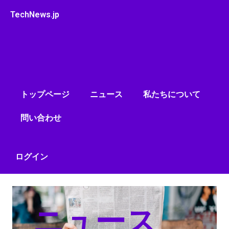
内
TechNews.jp
容
を
ス
キ
ッ
プ
トップページ
ニュース
私たちについて
問い合わせ
ログイン
ニュース