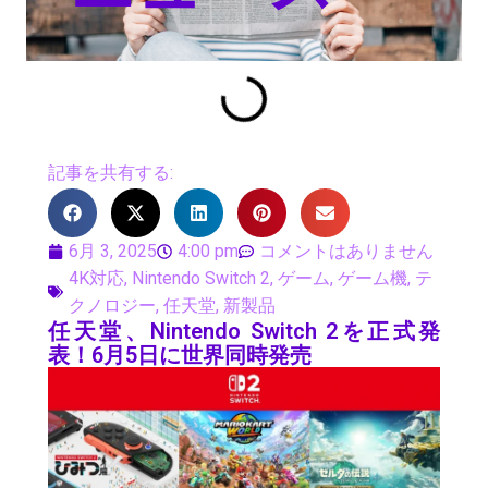
記事を共有する:
6月 3, 2025
4:00 pm
コメントはありません
4K対応
,
Nintendo Switch 2
,
ゲーム
,
ゲーム機
,
テ
クノロジー
,
任天堂
,
新製品
任天堂、Nintendo Switch 2を正式発
表！6月5日に世界同時発売