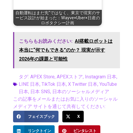
自動運転はまだ先”ではなく、東京で現実のサ
ービス設計が始まった：Wayve×Uber×日産の
ロボタクシー計画
こちらもお読みください:
AI搭載ロボットは
本当に“何でもできる”のか？ 現実が示す
2026年の課題と可能性
タグ:
APEX Store
,
APEXストア
,
Instagram 日本
,
LINE 日本
,
TikTok 日本
,
X Twitter 日本
,
YouTube
日本
,
日本 SNS
,
日本のソーシャルメディア
この記事をメールまたはお気に入りのソーシャル
メディア サイトを通じて共有してください:
フェイスブック
X
リンクトイン
ピンタレスト