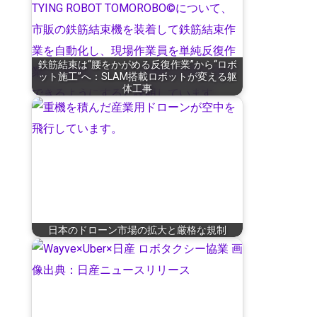
鉄筋結束は“腰をかがめる反復作業”から“ロボ
ット施工”へ：SLAM搭載ロボットが変える躯
体工事
日本のドローン市場の拡大と厳格な規制